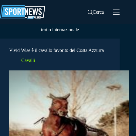
Salta
al
Cerca
contenuto
trotto internazionale
Vivid Wise è il cavallo favorito del Costa Azzurra
Cavalli