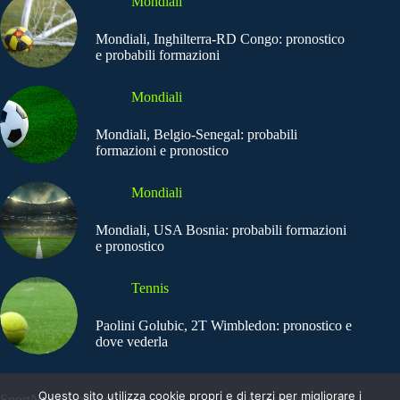
Mondiali
Mondiali, Inghilterra-RD Congo: pronostico
e probabili formazioni
Mondiali
Mondiali, Belgio-Senegal: probabili
formazioni e pronostico
Mondiali
Mondiali, USA Bosnia: probabili formazioni
e pronostico
Tennis
Paolini Golubic, 2T Wimbledon: pronostico e
dove vederla
Questo sito utilizza cookie propri e di terzi per migliorare i
SportNews.BetFlag -
Copyright © 2025