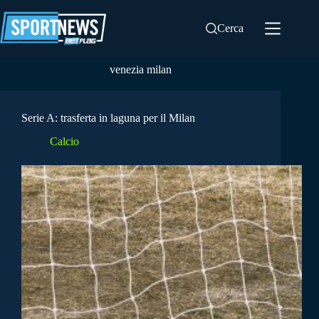
Salta
al
Cerca
contenuto
venezia milan
Serie A: trasferta in laguna per il Milan
Calcio