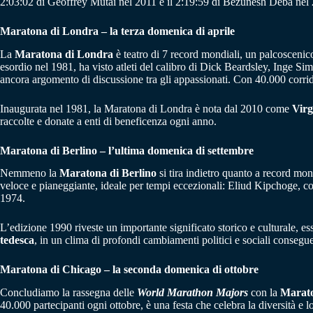
2:03:02 di Geoffrey Mutai nel 2011 e il 2:19:59 di Bezunesh Deba nel 
Maratona di Londra – la terza domenica di aprile
La
Maratona di Londra
è teatro di 7 record mondiali, un palcosceni
esordio nel 1981, ha visto atleti del calibro di Dick Beardsley, Inge S
ancora argomento di discussione tra gli appassionati. Con 40.000 corri
Inaugurata nel 1981, la Maratona di Londra è nota dal 2010 come
Vir
raccolte e donate a enti di beneficenza ogni anno.
Maratona di Berlino – l’ultima domenica di settembre
Nemmeno la
Maratona di Berlino
si tira indietro quanto a record mondi
veloce e pianeggiante, ideale per tempi eccezionali: Eliud Kipchoge, con
1974.
L’edizione 1990 riveste un importante significato storico e culturale,
tedesca
, in un clima di profondi cambiamenti politici e sociali consegu
Maratona di Chicago – la seconda domenica di ottobre
Concludiamo la rassegna delle
World Marathon Majors
con la
Marato
40.000 partecipanti ogni ottobre, è una festa che celebra la diversità e l