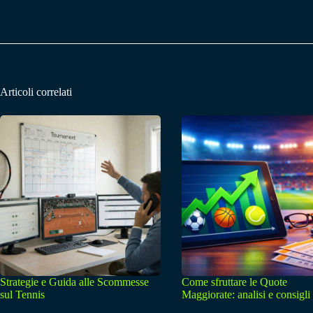
Articoli correlati
Strategie e Guida alle Scommesse
Come sfruttare le Quote
sul Tennis
Maggiorate: analisi e consigli