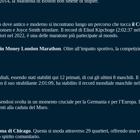
2014, la Maratona di Boston non smette di stupire.
co dove antico e moderno si incontrano lungo un percorso che tocca
il 
imonsen e Joyce Smith trionfare. Il record di Eliud Kipchoge (2:02:37 ne
dori nel 2022, è una delle maratone più partecipate al mondo.
gin Money London Marathon
. Oltre all’impatto sportivo, la competiz
ali, essendo stati stabiliti qui 12 primati, di cui gli ultimi 8 maschili. I
 il suo strabiliante 2:01:09, ha stabilito il record mondiale maschile ne
 essendosi svolta in un momento cruciale per la Germania e per l’Europ
enti alla caduta del Muro.
na di Chicago
. Questa si snoda attraverso 29 quartieri, offrendo una v
o spirito comunitario.