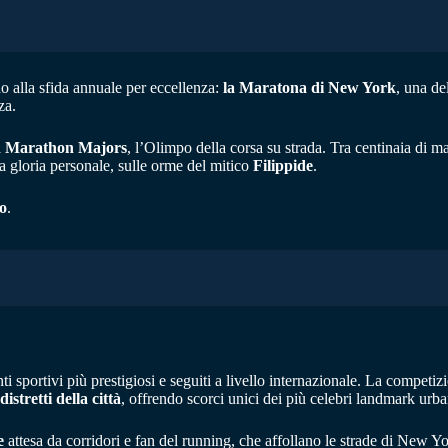
do alla sfida annuale per eccellenza:
la Maratona di New York
, una de
za.
 Marathon Majors
, l’Olimpo della corsa su strada. Tra centinaia di ma
ia gloria personale, sulle orme del mitico
Filippide
.
o
.
i sportivi più prestigiosi e seguiti a livello internazionale. La compet
istretti della città
, offrendo scorci unici dei più celebri landmark urba
e
attesa da corridori e fan del running, che affollano le strade di New Yo