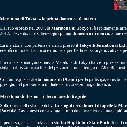
Maratona di Tokyo – la prima domenica di marzo
Dal suo esordio nel 2007, la
Maratona di Tokyo
si è rapidamente affe
2012. L’evento, che si tiene
ogni prima domenica di marzo
, attrae d
La maratona, con partenza e arrivo presso il
Tokyo International Exh
eredità culturale. La corsa è rinomata per l’efficienza organizzativa e pe
Fin dalla sua inaugurazione, la Maratona di Tokyo ha visto prestazioni d
stabilito il record maschile del percorso con un tempo di 2:02:40, ment
Con un requisito di
età minima di 19 anni
per la partecipazione, la m
prestigio nel panorama mondiale delle corse su lunga distanza.
Maratona di Boston – il terzo lunedì di aprile
Sulle orme della storia e del valore,
ogni terzo lunedì di aprile
la
Mara
Patriots’ Day
, questa corsa vanta il primato di maratona annuale
più a
Il percorso, che si snoda dallo storico
Hopkinton State Park
fino al c