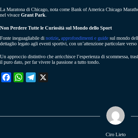
La Maratona di Chicago, nota come Bank of America Chicago Marathon, ha
nel vivace
Grant Park
.
Non Perdere Tutte le Curiosità sul Mondo dello Sport
Fonte ineguagliabile di
notizie
,
approfondimenti e guide
sul mondo del
dettaglio legato agli eventi sportivi, con un’attenzione particolare verso 
Un approccio distintivo che arricchisce l’esperienza di scommessa, tra
il puro dato, per far vivere la passione a tutto tondo.
Fa
W
Te
X
ce
ha
le
bo
ts
gr
ok
A
a
pp
m
Ciro Lieto