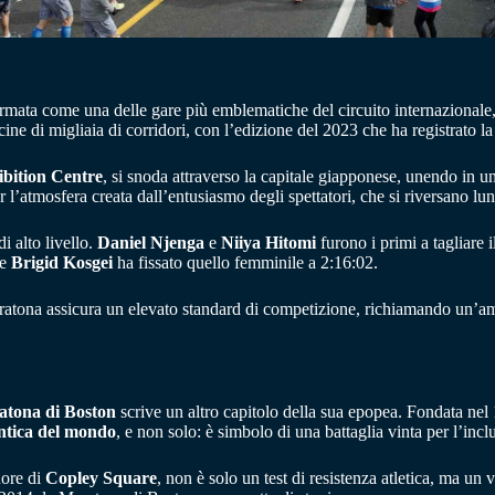
rmata come una delle gare più emblematiche del circuito internazionale
ecine di migliaia di corridori, con l’edizione del 2023 che ha registrato la
ibition Centre
, si snoda attraverso la capitale giapponese, unendo in u
r l’atmosfera creata dall’entusiasmo degli spettatori, che si riversano lun
i alto livello.
Daniel Njenga
e
Niiya Hitomi
furono i primi a tagliare
re
Brigid Kosgei
ha fissato quello femminile a 2:16:02.
aratona assicura un elevato standard di competizione, richiamando un’am
tona di Boston
scrive un altro capitolo della sua epopea. Fondata nel 
ntica del mondo
, e non solo: è simbolo di una battaglia vinta per l’inc
uore di
Copley Square
, non è solo un test di resistenza atletica, ma u