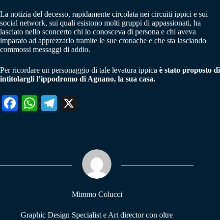
La notizia del decesso, rapidamente circolata nei circuiti ippici e sui
social network, sui quali esistono molti gruppi di appassionati, ha
lasciato nello sconcerto chi lo conosceva di persona e chi aveva
imparato ad apprezzarlo tramite le sue cronache e che sta lasciando
commossi messaggi di addio.
Per ricordare un personaggio di tale levatura ippica
è stato proposto di
intitolargli l’ippodromo di Agnano, la sua casa.
Fa
W
Te
X
ce
ha
le
bo
ts
gr
ok
A
a
pp
m
Mimmo Colucci
Graphic Design Specialist e Art director con oltre