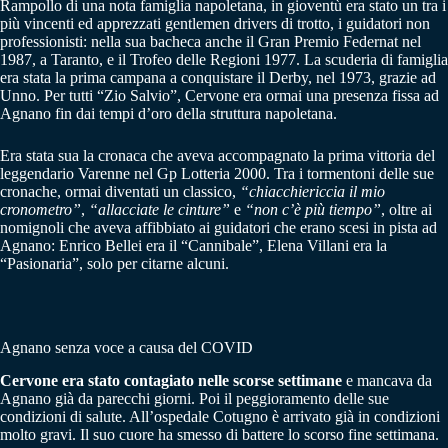
Rampollo di una nota famiglia napoletana, in gioventù era stato un tra i
più vincenti ed apprezzati gentlemen drivers di trotto, i guidatori non
professionisti: nella sua bacheca anche il Gran Premio Federnat nel
1987, a Taranto, e il Trofeo delle Regioni 1977. La scuderia di famiglia
era stata la prima campana a conquistare il Derby, nel 1973, grazie ad
Unno. Per tutti “Zio Salvio”, Cervone era ormai una presenza fissa ad
Agnano fin dai tempi d’oro della struttura napoletana.
Era stata sua la cronaca che aveva accompagnato la prima vittoria del
leggendario Varenne nel Gp Lotteria 2000. Tra i tormentoni delle sue
cronache, ormai diventati un classico,
“chiacchiericcia il mio
cronometro”
,
“allacciate le cinture”
e
“non c’è più tiempo”
, oltre ai
nomignoli che aveva affibbiato ai guidatori che erano scesi in pista ad
Agnano: Enrico Bellei era il “Cannibale”, Elena Villani era la
“Pasionaria”, solo per citarne alcuni.
Agnano senza voce a causa del COVID
Cervone era stato contagiato nelle scorse settimane
e mancava da
Agnano già da parecchi giorni. Poi il peggioramento delle sue
condizioni di salute. All’ospedale Cotugno è arrivato già in condizioni
molto gravi. Il suo cuore ha smesso di battere lo scorso fine settimana.