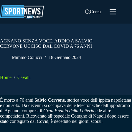
Salta
al
Cerca
contenuto
AGNANO SENZA VOCE, ADDIO A SALVIO
CERVONE UCCISO DAL COVID A 76 ANNI
Mimmo Colucci
18 Gennaio 2024
Home
/
Cavalli
È morto a 76 anni
Salvio Cervone
, storica voce dell’ippica napoletana
e non solo. Da decenni si occupava delle telecronache dall’ippodromo
di Agnano, compresi il
Gran Premio della Lotteria
e le altre
competizioni. Ricoverato all’ospedale Cotugno di Napoli dopo essere
stato contagiato dal Covid, è deceduto nei giorni scorsi.