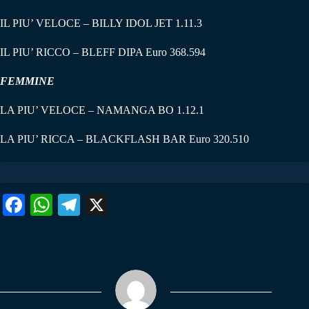
IL PIU’ VELOCE – BILLY IDOL JET 1.11.3
IL PIU’ RICCO – BLEFF DIPA Euro 368.594
FEMMINE
LA PIU’ VELOCE – NAMANGA BO 1.12.1
LA PIU’ RICCA – BLACKFLASH BAR Euro 320.510
Fa
W
Te
X
ce
ha
le
bo
ts
gr
ok
A
a
pp
m