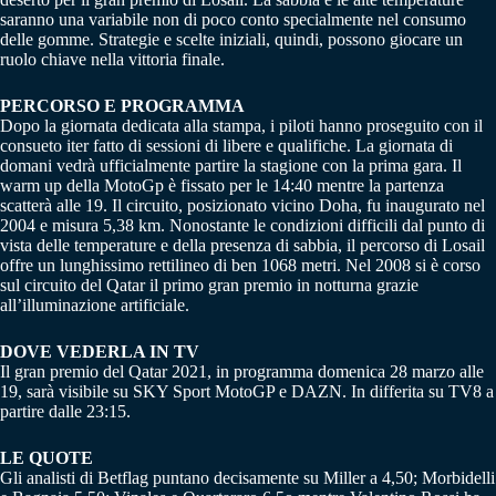
saranno una variabile non di poco conto specialmente nel consumo
delle gomme. Strategie e scelte iniziali, quindi, possono giocare un
ruolo chiave nella vittoria finale.
PERCORSO E PROGRAMMA
Dopo la giornata dedicata alla stampa, i piloti hanno proseguito con il
consueto iter fatto di sessioni di libere e qualifiche. La giornata di
domani vedrà ufficialmente partire la stagione con la prima gara. Il
warm up della MotoGp è fissato per le 14:40 mentre la partenza
scatterà alle 19. Il circuito, posizionato vicino Doha, fu inaugurato nel
2004 e misura 5,38 km. Nonostante le condizioni difficili dal punto di
vista delle temperature e della presenza di sabbia, il percorso di Losail
offre un lunghissimo rettilineo di ben 1068 metri. Nel 2008 si è corso
sul circuito del Qatar il primo gran premio in notturna grazie
all’illuminazione artificiale.
DOVE VEDERLA IN TV
Il gran premio del Qatar 2021, in programma domenica 28 marzo alle
19, sarà visibile su SKY Sport MotoGP e DAZN. In differita su TV8 a
partire dalle 23:15.
LE QUOTE
Gli analisti di Betflag puntano decisamente su Miller a 4,50; Morbidelli