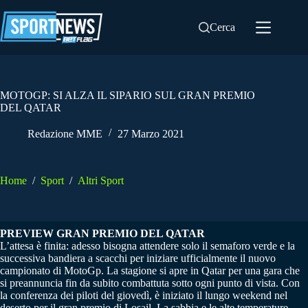
Salta
al
Cerca
contenuto
MOTOGP: SI ALZA IL SIPARIO SUL GRAN PREMIO
DEL QATAR
Redazione MME
27 Marzo 2021
Home
/
Sport
/
Altri Sport
PREVIEW GRAN PREMIO DEL QATAR
L’attesa è finita: adesso bisogna attendere solo il semaforo verde e la
successiva bandiera a scacchi per iniziare ufficialmente il nuovo
campionato di MotoGp. La stagione si apre in Qatar per una gara che
si preannuncia fin da subito combattuta sotto ogni punto di vista. Con
la conferenza dei piloti del giovedì, è iniziato il lungo weekend nel
deserto per il gran premio di Losail. La sabbia e le alte temperature