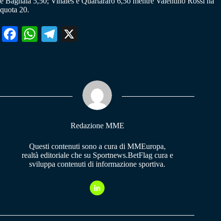
e Bagnaia 5,50; Vinales e Quartararo 6,5o mentre Valentino Rossi ha
quota 20.
Fa
W
Te
X
ce
ha
le
bo
ts
gr
ok
A
a
pp
m
Redazione MME
Questi contenuti sono a cura di MMEuropa,
realtà editoriale che su Sportnews.BetFlag cura e
sviluppa contenuti di informazione sportiva.