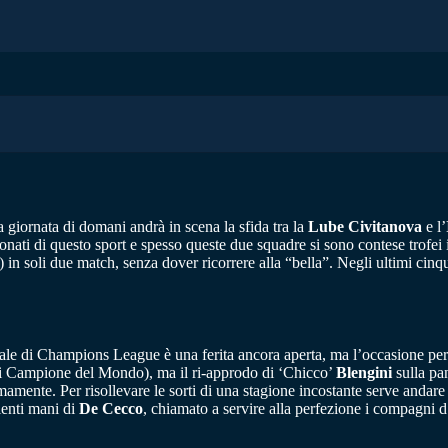
a giornata di domani andrà in scena la sfida tra la
Lube Civitanova
e l’
onati di questo sport e spesso queste due squadre si sono contese trofei
) in soli due match, senza dover ricorrere alla “bella”. Negli ultimi cin
finale di Champions League è una ferita ancora aperta, ma l’occasione pe
di Campione del Mondo), ma il ri-approdo di ‘Chicco’
Blengini
sulla pa
amente. Per risollevare le sorti di una stagione incostante serve andare a
pienti mani di
De Cecco
, chiamato a servire alla perfezione i compagni d