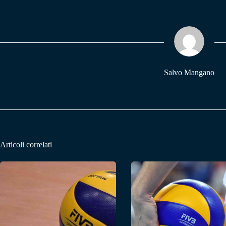
bo
ts
gr
ok
A
a
pp
m
Salvo Mangano
Articoli correlati