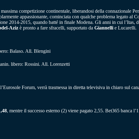
a massima competizione continentale, liberandosi della connazionale Pe
olarmente appassionante, cominciata con qualche problema legato al Covid
tagione 2014-2015, quando batté in finale Modena. Gli anni in cui l’Itas, d
del-Aziz
è pronto a fare sfracelli, supportato da
Giannelli
e Lucarelli.
ero: Balaso. All. Blengini
nin. libero: Rossini. All. Lorenzetti
’Eurosole Forum, verrà trasmessa in diretta televisiva in chiaro sul ca
1,48
, mentre il successo esterno (2) viene pagato 2,55. Bet365 banca l’