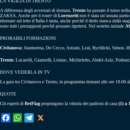
LA VIGILIA DI TRENTO
A differenza degli avversari di domani,
Trento
ha passato il turno nell
ZAKSA. Anche per il
roster
di
Lorenzetti
non è stata un’annata partic
ritornare sul tetto d’Italia è tanta, anche perchè il titolo manca dalla s
sono tutti i presupposti perchè possano ripetersi. Nel sestetto iniziale
Ab
PROBABILI FORMAZIONI
Civitanova
: Juantorena, De Cecco, Anzani, Leal, Rychlicki, Simon. lib
Trento
: Lucarelli, Giannelli, Lisinac, Michieletto, Abdel-Aziz, Podrasca
DOVE VEDERLA IN TV
La gara tra Civitanova e Trento, in programma domani alle ore 18.00 all
QUOTE
Gli esperti di
BetFlag
propongono la vittoria dei padroni di casa
(1) a 
Fa
W
Te
X
ce
ha
le