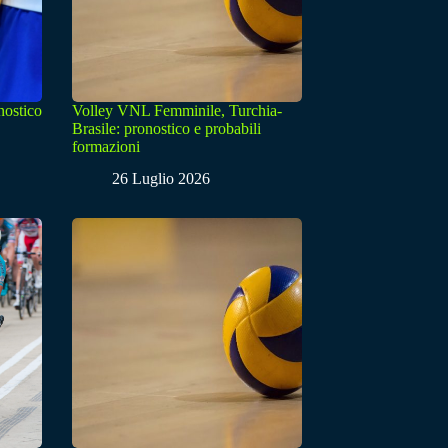
nostico
Volley VNL Femminile, Turchia-
Brasile: pronostico e probabili
formazioni
26 Luglio 2026