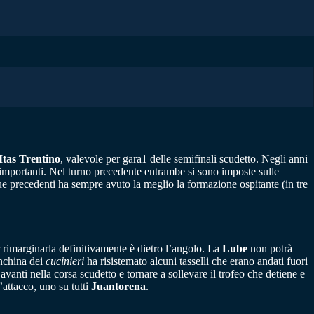
Itas Trentino
, valevole per gara1 delle semifinali scudetto. Negli anni
 importanti. Nel turno precedente entrambe si sono imposte sulle
que precedenti ha sempre avuto la meglio la formazione ospitante (in tre
r rimarginarla definitivamente è dietro l’angolo. La
Lube
non potrà
nchina dei
cucinieri
ha risistemato alcuni tasselli che erano andati fuori
vanti nella corsa scudetto e tornare a sollevare il trofeo che detiene e
’attacco, uno su tutti
Juantorena
.