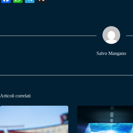
ce
ha
le
bo
ts
gr
ok
A
a
pp
m
Salvo Mangano
Articoli correlati