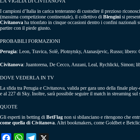
LA VIGILIA DI CIVITANOVA
I campioni d’Italia in carica tenteranno di custodire il prezioso rico
(massima competizione continentale), il collettivo di
Blengini
si presen
Civitanova
ha trionfato in cinque occasioni dentro i confini nazionali s
partire con il piede giusto.
PROBABILI FORMAZIONI
Perugia
: Leon, Travica, Solè, Plotnytsky, Atanasijevic, Russo; libero:
Civitanova
: Juantorena, De Cecco, Anzani, Leal, Rychlicki, Simon; lib
DOVE VEDERLA IN TV
La sfida tra Perugia e Civitanova, valida per gara uno della finale play
e al 227 di Sky. Inoltre, sarà possibile seguire il match in streaming sul
QUOTE
Gli esperti in betting di
BetFlag
non si sbilanciano e ritengono che entr
come quella di Civitanova
. Altri bookmakers, come Goldbet e Betclic,
Fa
W
Te
X