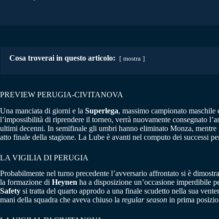
Cosa troverai in questo articolo:
mostra
PREVIEW PERUGIA-CIVITANOVA
Una manciata di giorni e la
Superlega
, massimo campionato maschile di
l’impossibilità di riprendere il torneo, verrà nuovamente consegnato l’a
ultimi decenni. In semifinale gli umbri hanno eliminato Monza, mentre i 
atto finale della stagione. La Lube è avanti nel computo dei successi per
LA VIGILIA DI PERUGIA
Probabilmente nel turno precedente l’avversario affrontato si è dimostra
la formazione di
Heynen
ha a disposizione un’occasione imperdibile per 
Safety
si tratta del quarto approdo a una finale scudetto nella sua vente
mani della squadra che aveva chiuso la
regular season
in prima posizio