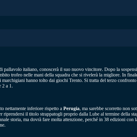
 pallavolo italiano, conoscerà il suo nuovo vincitore. Dopo la sospensi
mbito trofeo nelle mani della squadra che si rivelerà la migliore. In fin
marchigiani hanno tolto dai giochi Trento. Si tratta del terzo confronto 
 2 a 1.
to nettamente inferiore rispetto a
Perugia
, ma sarebbe scorretto non sot
riprendersi il titolo strappatogli proprio dalla Lube al termine della s
nnale storia, ma dovrà fare molta attenzione, perché in 38 edizioni con la
ne.