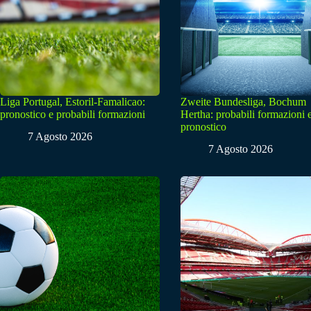
Liga Portugal, Estoril-Famalicao:
Zweite Bundesliga, Bochum
pronostico e probabili formazioni
Hertha: probabili formazioni 
pronostico
7 Agosto 2026
7 Agosto 2026