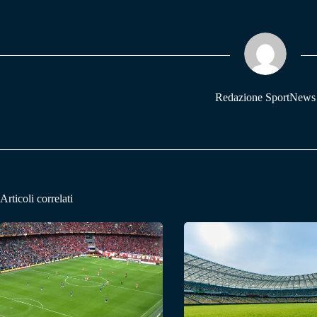
bo
ts
gr
ok
A
a
pp
m
Redazione SportNews
Articoli correlati