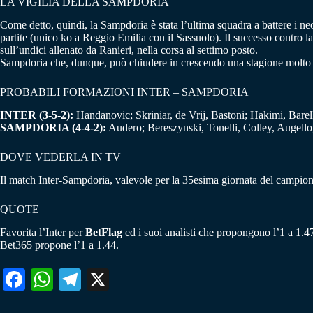
LA VIGILIA DELLA SAMPDORIA
Come detto, quindi, la Sampdoria è stata l’ultima squadra a battere i neo
partite (unico ko a Reggio Emilia con il Sassuolo). Il successo contro l
sull’undici allenato da Ranieri, nella corsa al settimo posto.
Sampdoria che, dunque, può chiudere in crescendo una stagione molto 
PROBABILI FORMAZIONI INTER – SAMPDORIA
INTER (3-5-2):
Handanovic; Skriniar, de Vrij, Bastoni; Hakimi, Barell
SAMPDORIA (4-4-2):
Audero; Bereszynski, Tonelli, Colley, Augello;
DOVE VEDERLA IN TV
Il match Inter-Sampdoria, valevole per la 35esima giornata del campiona
QUOTE
Favorita l’Inter per
BetFlag
ed i suoi analisti che propongono l’1 a 1.47
Bet365 propone l’1 a 1.44.
Fa
W
Te
X
ce
ha
le