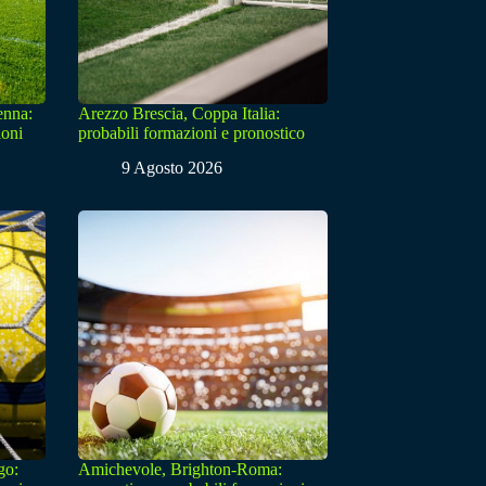
enna:
Arezzo Brescia, Coppa Italia:
ioni
probabili formazioni e pronostico
9 Agosto 2026
go:
Amichevole, Brighton-Roma: