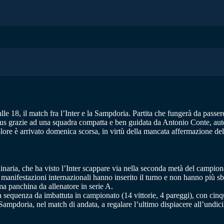
le 18, il match fra l’Inter e la Sampdoria. Partita che fungerà da passere
entus grazie ad una squadra compatta e ben guidata da Antonio Conte, aute
colore è arrivato domenica scorsa, in virtù della mancata affermazione de
inaria, che ha visto l’Inter scappare via nella seconda metà del campion
le manifestazioni internazionali hanno inserito il turno e non hanno più s
ima panchina da allenatore in serie A.
 sequenza da imbattuta in campionato (14 vittorie, 4 pareggi), con cinque
 Sampdoria, nel match di andata, a regalare l’ultimo dispiacere all’undici 