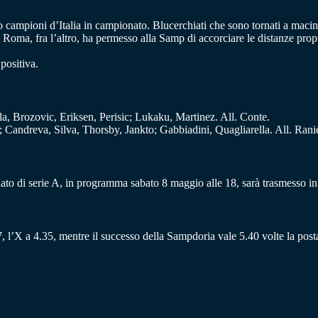
 campioni d’Italia in campionato. Blucerchiati che sono tornati a macinare
a Roma, fra l’altro, ha permesso alla Samp di accorciare le distanze prop
positiva.
a, Brozovic, Eriksen, Perisic; Lukaku, Martinez. All. Conte.
 Candreva, Silva, Thorsby, Jankto; Gabbiadini, Quagliarella. All. Ranie
to di serie A, in programma sabato 8 maggio alle 18, sarà trasmesso in d
, l’X a 4.35, mentre il successo della Sampdoria vale 5.40 volte la post