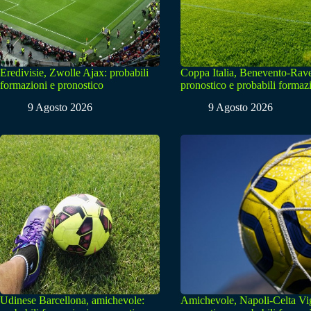
Eredivisie, Zwolle Ajax: probabili
Coppa Italia, Benevento-Rav
formazioni e pronostico
pronostico e probabili formaz
9 Agosto 2026
9 Agosto 2026
Udinese Barcellona, amichevole:
Amichevole, Napoli-Celta Vi