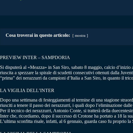
Cosa troverai in questo articolo:
mostra
PREVIEW INTER – SAMPDORIA
Si disputerà al «Meazza» in San Siro, sabato 8 maggio, calcio d’inizio al
riuscita a spezzare la spirale di scudetti consecutivi ottenuti dalla Juv
“prima” dei nerazzurri da campioni d’Italia a San Siro, in quanto il tri
LA VIGILIA DELL’INTER
Dopo una settimana di festeggiamenti al termine di una stagione straord
riusciti a tenere il passo dei nerazzurri, i quali dopo l’eliminazione dal
Per il tecnico dei nerazzurri, Antonio Conte, si tratterà della duecentes
Inter che, ricordiamo, dopo il successo di Crotone ha portato a 18 la sua
L’ultima sconfitta risale, infatti, al 6 gennaio, guarda caso fu proprio la