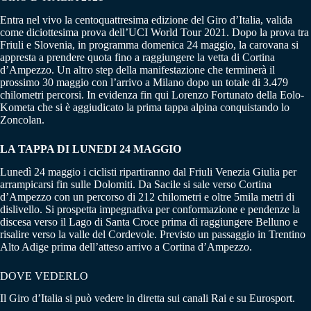
Entra nel vivo la centoquattresima edizione del Giro d’Italia, valida
come diciottesima prova dell’UCI World Tour 2021. Dopo la prova tra
Friuli e Slovenia, in programma domenica 24 maggio, la carovana si
appresta a prendere quota fino a raggiungere la vetta di Cortina
d’Ampezzo. Un altro step della manifestazione che terminerà il
prossimo 30 maggio con l’arrivo a Milano dopo un totale di 3.479
chilometri percorsi. In evidenza fin qui Lorenzo Fortunato della Eolo-
Kometa che si è aggiudicato la prima tappa alpina conquistando lo
Zoncolan.
LA TAPPA DI LUNEDI 24 MAGGIO
Lunedì 24 maggio i ciclisti ripartiranno dal Friuli Venezia Giulia per
arrampicarsi fin sulle Dolomiti. Da Sacile si sale verso Cortina
d’Ampezzo con un percorso di 212 chilometri e oltre 5mila metri di
dislivello. Si prospetta impegnativa per conformazione e pendenze la
discesa verso il Lago di Santa Croce prima di raggiungere Belluno e
risalire verso la valle del Cordevole. Previsto un passaggio in Trentino
Alto Adige prima dell’atteso arrivo a Cortina d’Ampezzo.
DOVE VEDERLO
Il Giro d’Italia si può vedere in diretta sui canali Rai e su Eurosport.