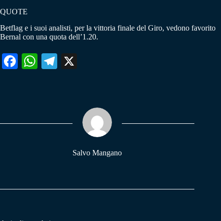
QUOTE
Betflag e i suoi analisti, per la vittoria finale del Giro, vedono favorito
Bernal con una quota dell’1.20.
Fa
W
Te
X
ce
ha
le
bo
ts
gr
ok
A
a
pp
m
Salvo Mangano