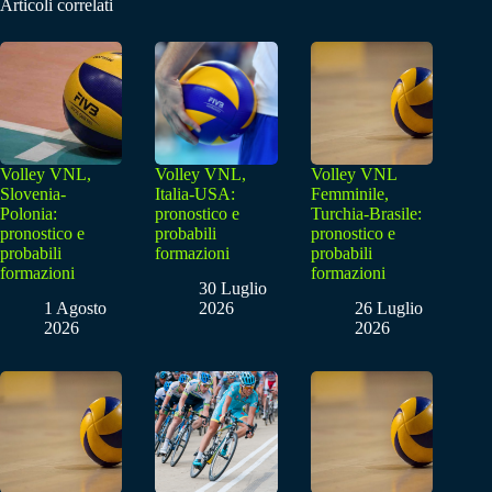
Articoli correlati
Volley VNL,
Volley VNL,
Volley VNL
Slovenia-
Italia-USA:
Femminile,
Polonia:
pronostico e
Turchia-Brasile:
pronostico e
probabili
pronostico e
probabili
formazioni
probabili
formazioni
formazioni
30 Luglio
1 Agosto
2026
26 Luglio
2026
2026