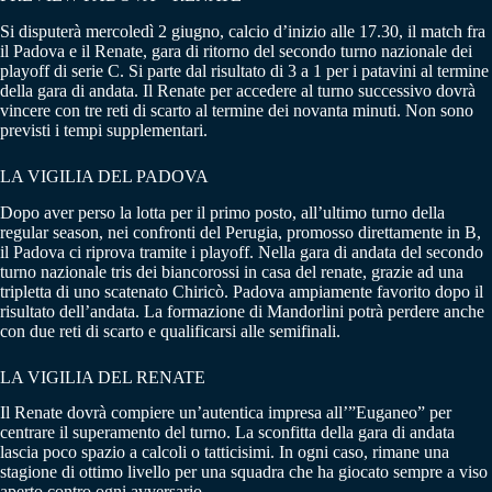
Si disputerà mercoledì 2 giugno, calcio d’inizio alle 17.30, il match fra
il Padova e il Renate, gara di ritorno del secondo turno nazionale dei
playoff di serie C. Si parte dal risultato di 3 a 1 per i patavini al termine
della gara di andata. Il Renate per accedere al turno successivo dovrà
vincere con tre reti di scarto al termine dei novanta minuti. Non sono
previsti i tempi supplementari.
LA VIGILIA DEL PADOVA
Dopo aver perso la lotta per il primo posto, all’ultimo turno della
regular season, nei confronti del Perugia, promosso direttamente in B,
il Padova ci riprova tramite i playoff. Nella gara di andata del secondo
turno nazionale tris dei biancorossi in casa del renate, grazie ad una
tripletta di uno scatenato Chiricò. Padova ampiamente favorito dopo il
risultato dell’andata. La formazione di Mandorlini potrà perdere anche
con due reti di scarto e qualificarsi alle semifinali.
LA VIGILIA DEL RENATE
Il Renate dovrà compiere un’autentica impresa all’”Euganeo” per
centrare il superamento del turno. La sconfitta della gara di andata
lascia poco spazio a calcoli o tatticisimi. In ogni caso, rimane una
stagione di ottimo livello per una squadra che ha giocato sempre a viso
aperto contro ogni avversario.