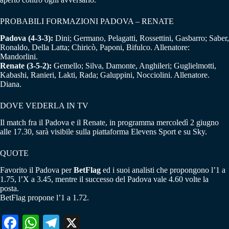
PROBABILI FORMAZIONI PADOVA – RENATE
Padova (4-3-3):
Dini; Germano, Pelagatti, Rossettini, Gasbarro; Saber,
Ronaldo, Della Latta; Chiricò, Paponi, Bifulco. Allenatore:
Mandorlini.
Renate (3-5-2):
Gemello; Silva, Damonte, Anghileri; Guglielmotti,
Kabashi, Ranieri, Lakti, Rada; Galuppini, Nocciolini. Allenatore.
Diana.
DOVE VEDERLA IN TV
Il match fra il Padova e il Renate, in programma mercoledì 2 giugno
alle 17.30, sarà visibile sulla piattaforma Elevens Sport e su Sky.
QUOTE
Favorito il Padova per
BetFlag
ed i suoi analisti che propongono l’1 a
1.75, l’X a 3.45, mentre il successo del Padova vale 4.60 volte la
posta.
BetFlag propone l’1 a 1.72.
Fa
W
Te
X