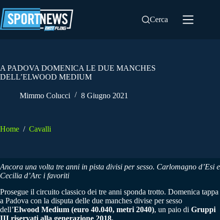
Salta
al
Cerca
contenuto
A PADOVA DOMENICA LE DUE MANCHES
DELL’ELWOOD MEDIUM
Mimmo Colucci
8 Giugno 2021
Home
/
Cavalli
Ancora una volta tre anni in pista divisi per sesso. Carlomagno d’Esi e
Cecilia d’Arc i favoriti
Prosegue il circuito classico dei tre anni sponda trotto. Domenica tappa
a Padova con la disputa delle due manches divise per sesso
dell’
Elwood Medium (euro 40.040, metri 2040)
, un paio di
Gruppi
III riservati alla generazione 2018.