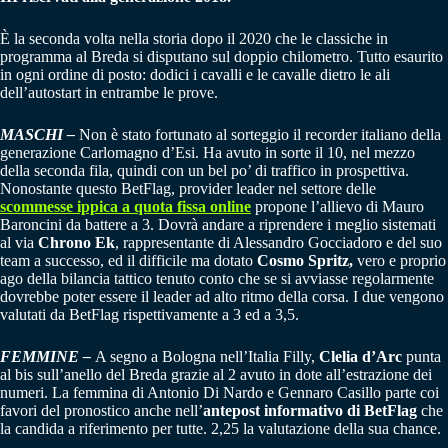
È la seconda volta nella storia dopo il 2020 che le classiche in
programma al Breda si disputano sul doppio chilometro. Tutto esaurito
in ogni ordine di posto: dodici i cavalli e le cavalle dietro le ali
dell’autostart in entrambe le prove.
MASCHI –
Non è stato fortunato al sorteggio il recorder italiano della
generazione Carlomagno d’Esi. Ha avuto in sorte il 10, nel mezzo
della seconda fila, quindi con un bel po’ di traffico in prospettiva.
Nonostante questo BetFlag, provider leader nel settore delle
scommesse ippica a quota fissa online
propone l’allievo di Mauro
Baroncini da battere a 3. Dovrà andare a riprendere i meglio sistemati
al via
Chrono Ek
, rappresentante di Alessandro Gocciadoro e del suo
team a successo, ed il difficile ma dotato
Cosmo Spritz,
vero e proprio
ago della bilancia tattico tenuto conto che se si avviasse regolarmente
dovrebbe poter essere il leader ad alto ritmo della corsa. I due vengono
valutati da BetFlag rispettivamente a 3 ed a 3,5.
FEMMINE –
A segno a Bologna nell’Italia Filly,
Clelia d’Arc
punta
al bis sull’anello del Breda grazie al 2 avuto in dote all’estrazione dei
numeri. La femmina di Antonio Di Nardo e Gennaro Casillo parte coi
favori del pronostico anche nell’
antepost informativo di BetFlag
che
la candida a riferimento per tutte. 2,25 la valutazione della sua chance.