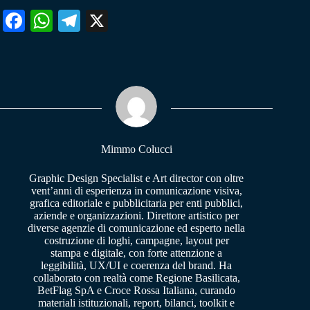
Fa
W
Te
X
ce
ha
le
bo
ts
gr
ok
A
a
pp
m
Mimmo Colucci
Graphic Design Specialist e Art director con oltre
vent’anni di esperienza in comunicazione visiva,
grafica editoriale e pubblicitaria per enti pubblici,
aziende e organizzazioni. Direttore artistico per
diverse agenzie di comunicazione ed esperto nella
costruzione di loghi, campagne, layout per
stampa e digitale, con forte attenzione a
leggibilità, UX/UI e coerenza del brand. Ha
collaborato con realtà come Regione Basilicata,
BetFlag SpA e Croce Rossa Italiana, curando
materiali istituzionali, report, bilanci, toolkit e