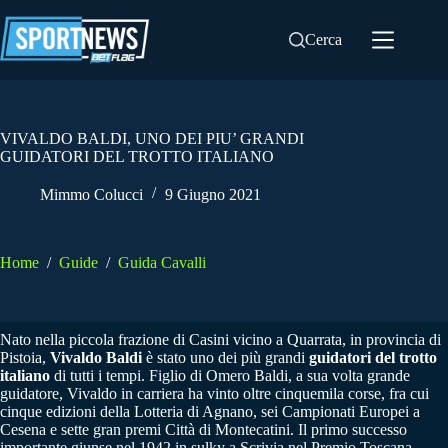
Salta
al
Cerca
contenuto
VIVALDO BALDI, UNO DEI PIU’ GRANDI
GUIDATORI DEL TROTTO ITALIANO
Mimmo Colucci
9 Giugno 2021
Home
/
Guide
/
Guida Cavalli
Nato nella piccola frazione di Casini vicino a Quarrata, in provincia di
Pistoia,
Vivaldo Baldi
è stato uno dei più grandi
guidatori del trotto
italiano
di tutti i tempi. Figlio di Omero Baldi, a sua volta grande
guidatore, Vivaldo in carriera ha vinto oltre cinquemila corse, fra cui
cinque edizioni della Lotteria di Agnano, sei Campionati Europei a
Cesena e sette gran premi Città di Montecatini. Il primo successo
importante giunse nel 1942 in sulky a Scrivia nel Premio Toscana.