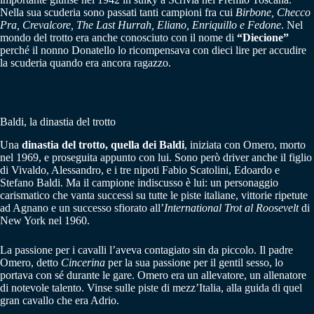
Nella sua scuderia sono passati tanti campioni fra cui
Birbone, Checco
Pra, Crevalcore, The Last Hurrah, Eliano, Enriquillo e Fedone
. Nel
mondo del trotto era anche conosciuto con il nome di
“Diecione”
perché il nonno Donatello lo ricompensava con dieci lire per accudire
la scuderia quando era ancora ragazzo.
Baldi, la dinastia del trotto
Una
dinastia del trotto, quella dei Baldi
, iniziata con Omero, morto
nel 1969, e proseguita appunto con lui. Sono però driver anche il figlio
di Vivaldo, Alessandro, e i tre nipoti Fabio Scatolini, Edoardo e
Stefano Baldi. Ma il campione indiscusso è lui: un personaggio
carismatico che vanta successi su tutte le piste italiane, vittorie ripetute
ad Agnano e un successo sfiorato all’
International Trot al Roosevelt
di
New York nel 1960.
La passione per i cavalli l’aveva contagiato sin da piccolo. Il padre
Omero, detto
Cincerina
per la sua passione per il gentil sesso, lo
portava con sé durante le gare. Omero era un allevatore, un allenatore
di notevole talento. Vinse sulle piste di mezz’Italia, alla guida di quel
gran cavallo che era Adrio.