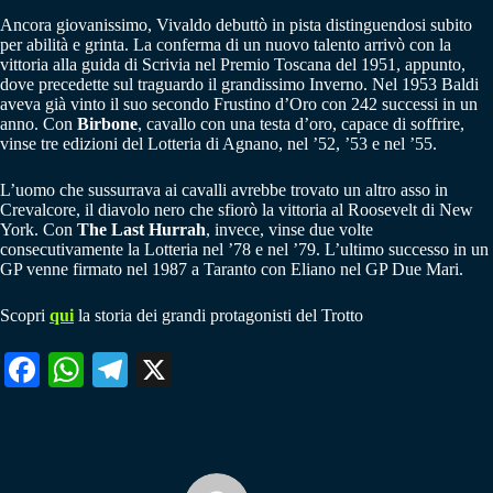
Ancora giovanissimo, Vivaldo debuttò in pista distinguendosi subito
per abilità e grinta. La conferma di un nuovo talento arrivò con la
vittoria alla guida di Scrivia nel Premio Toscana del 1951, appunto,
dove precedette sul traguardo il grandissimo Inverno. Nel 1953 Baldi
aveva già vinto il suo secondo Frustino d’Oro con 242 successi in un
anno. Con
Birbone
, cavallo con una testa d’oro, capace di soffrire,
vinse tre edizioni del Lotteria di Agnano, nel ’52, ’53 e nel ’55.
L’uomo che sussurrava ai cavalli avrebbe trovato un altro asso in
Crevalcore, il diavolo nero che sfiorò la vittoria al Roosevelt di New
York. Con
The Last Hurrah
, invece, vinse due volte
consecutivamente la Lotteria nel ’78 e nel ’79. L’ultimo successo in un
GP venne firmato nel 1987 a Taranto con Eliano nel GP Due Mari.
Scopri
qui
la storia dei grandi protagonisti del Trotto
Fa
W
Te
X
ce
ha
le
bo
ts
gr
ok
A
a