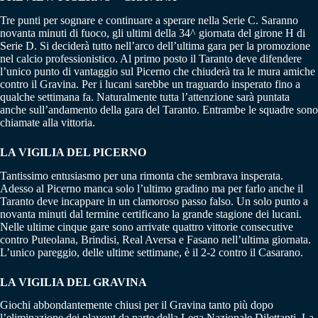
Tre punti per sognare e continuare a sperare nella Serie C. Saranno
novanta minuti di fuoco, gli ultimi della 34^ giornata del girone H di
Serie D. Si deciderà tutto nell’arco dell’ultima gara per la promozione
nel calcio professionistico. Al primo posto il Taranto deve difendere
l’unico punto di vantaggio sul Picerno che chiuderà tra le mura amiche
contro il Gravina. Per i lucani sarebbe un traguardo insperato fino a
qualche settimana fa. Naturalmente tutta l’attenzione sarà puntata
anche sull’andamento della gara del Taranto. Entrambe le squadre sono
chiamate alla vittoria.
LA VIGILIA DEL PICERNO
Tantissimo entusiasmo per una rimonta che sembrava insperata.
Adesso al Picerno manca solo l’ultimo gradino ma per farlo anche il
Taranto deve incappare in un clamoroso passo falso. Un solo punto a
novanta minuti dal termine certificano la grande stagione dei lucani.
Nelle ultime cinque gare sono arrivate quattro vittorie consecutive
contro Puteolana, Brindisi, Real Aversa e Fasano nell’ultima giornata.
L’unico pareggio, delle ultime settimane, è il 2-2 contro il Casarano.
LA VIGILIA DEL GRAVINA
Giochi abbondantemente chiusi per il Gravina tanto più dopo
l’eliminazione dei playout da parte della Lega Nazionale Dilettanti. La