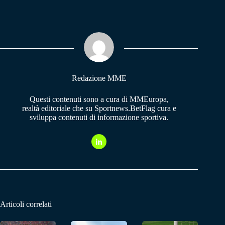
ce
ha
le
bo
ts
gr
ok
A
a
pp
m
Redazione MME
Questi contenuti sono a cura di MMEuropa,
realtà editoriale che su Sportnews.BetFlag cura e
sviluppa contenuti di informazione sportiva.
Articoli correlati