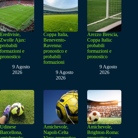
Eredivisie,
Coppa Italia,
Arezzo Brescia,
Zwolle Ajax:
Benevento-
Coppa Italia:
probabili
Ravenna:
probabili
formazioni e
pronostico e
formazioni e
pronostico
probabili
pronostico
formazioni
9 Agosto
9 Agosto
2026
9 Agosto
2026
2026
Udinese
Amichevole,
Amichevole,
Barcellona,
Napoli-Celta
Brighton-Roma:
amichevole:
Vigo: pronostico
pronostico e