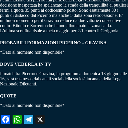
decisione inaspettata ha spalancato la strada della tranquillità ai pugliesi
fermi a quota 35 punti al dodicesimo posto. Sono esattamente 30 i
punti di distacco dal Picerno ma anche 5 dalla zona retrocessione. E’
un buon momento per il Gravina reduce da due vittorie consecutive
contro Bitonto e Sorrento che hanno allontanato la zona calda.
L’ultima sconfitta risale a metà maggio per 2-1 contro il Cerignola.
PROBABILI FORMAZIONI PICERNO – GRAVINA
*Dato al momento non disponibile*
DOVE VEDERLA IN TV
Il match tra Picerno e Gravina, in programma domenica 13 giugno alle
16, sarà trasmesso dai canali social della società lucana e della Lega
Nazionale Dilettanti.
QUOTE
*Dato al momento non disponibile*
Fa
W
Te
X