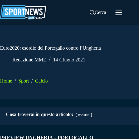
Salta
al
Cerca
contenuto
Euro2020: esordio del Portogallo contro l’Ungheria
Redazione MME
14 Giugno 2021
Home
/
Sport
/
Calcio
Cosa troverai in questo articolo:
mostra
PREVIEW UNGHERIA – PORTOGALLO