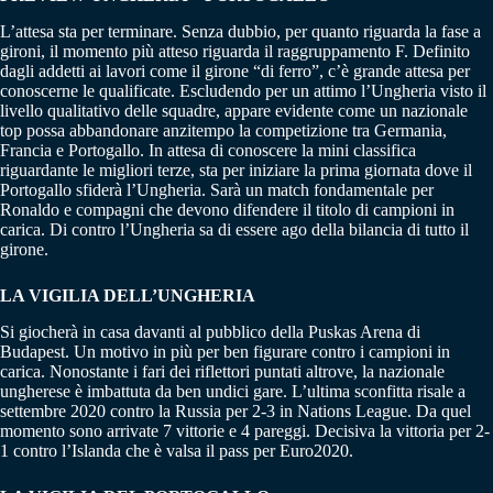
L’attesa sta per terminare. Senza dubbio, per quanto riguarda la fase a
gironi, il momento più atteso riguarda il raggruppamento F. Definito
dagli addetti ai lavori come il girone “di ferro”, c’è grande attesa per
conoscerne le qualificate. Escludendo per un attimo l’Ungheria visto il
livello qualitativo delle squadre, appare evidente come un nazionale
top possa abbandonare anzitempo la competizione tra Germania,
Francia e Portogallo. In attesa di conoscere la mini classifica
riguardante le migliori terze, sta per iniziare la prima giornata dove il
Portogallo sfiderà l’Ungheria. Sarà un match fondamentale per
Ronaldo e compagni che devono difendere il titolo di campioni in
carica. Di contro l’Ungheria sa di essere ago della bilancia di tutto il
girone.
LA VIGILIA DELL’UNGHERIA
Si giocherà in casa davanti al pubblico della Puskas Arena di
Budapest. Un motivo in più per ben figurare contro i campioni in
carica. Nonostante i fari dei riflettori puntati altrove, la nazionale
ungherese è imbattuta da ben undici gare. L’ultima sconfitta risale a
settembre 2020 contro la Russia per 2-3 in Nations League. Da quel
momento sono arrivate 7 vittorie e 4 pareggi. Decisiva la vittoria per 2-
1 contro l’Islanda che è valsa il pass per Euro2020.