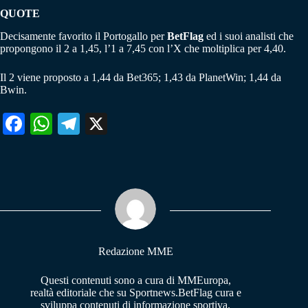
QUOTE
Decisamente favorito il Portogallo per
BetFlag
ed i suoi analisti che
propongono il 2 a 1,45, l’1 a 7,45 con l’X che moltiplica per 4,40.
Il 2 viene proposto a 1,44 da Bet365; 1,43 da PlanetWin; 1,44 da
Bwin.
Fa
W
Te
X
ce
ha
le
bo
ts
gr
ok
A
a
pp
m
Redazione MME
Questi contenuti sono a cura di MMEuropa,
realtà editoriale che su Sportnews.BetFlag cura e
sviluppa contenuti di informazione sportiva.