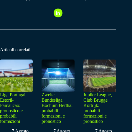
Articoli correlati
Liga Portugal,
Zweite
Jupiler League,
Estoril-
Bundesliga,
Club Brugge
Famalicao:
Bochum Hertha:
Kortrijk:
pronostico e
probabili
probabili
probabili
formazioni e
formazioni e
formazioni
pronostico
pronostico
7 Agosto
7 Agosto
7 Agosto