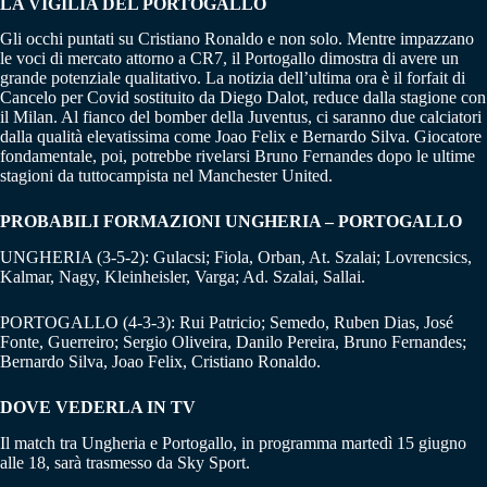
LA VIGILIA DEL PORTOGALLO
Gli occhi puntati su Cristiano Ronaldo e non solo. Mentre impazzano
le voci di mercato attorno a CR7, il Portogallo dimostra di avere un
grande potenziale qualitativo. La notizia dell’ultima ora è il forfait di
Cancelo per Covid sostituito da Diego Dalot, reduce dalla stagione con
il Milan. Al fianco del bomber della Juventus, ci saranno due calciatori
dalla qualità elevatissima come Joao Felix e Bernardo Silva. Giocatore
fondamentale, poi, potrebbe rivelarsi Bruno Fernandes dopo le ultime
stagioni da tuttocampista nel Manchester United.
PROBABILI FORMAZIONI UNGHERIA – PORTOGALLO
UNGHERIA (3-5-2): Gulacsi; Fiola, Orban, At. Szalai; Lovrencsics,
Kalmar, Nagy, Kleinheisler, Varga; Ad. Szalai, Sallai.
PORTOGALLO (4-3-3): Rui Patricio; Semedo, Ruben Dias, José
Fonte, Guerreiro; Sergio Oliveira, Danilo Pereira, Bruno Fernandes;
Bernardo Silva, Joao Felix, Cristiano Ronaldo.
DOVE VEDERLA IN TV
Il match tra Ungheria e Portogallo, in programma martedì 15 giugno
alle 18, sarà trasmesso da Sky Sport.