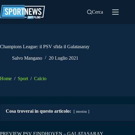
Salta
al
Cerca
contenuto
Champions League: il PSV sfida il Galatasaray
Salvo Mangano
20 Luglio 2021
Home
/
Sport
/
Calcio
Cosa troverai in questo articolo:
mostra
PREVIEW PSV EINDHOVEN – GALATASARAY