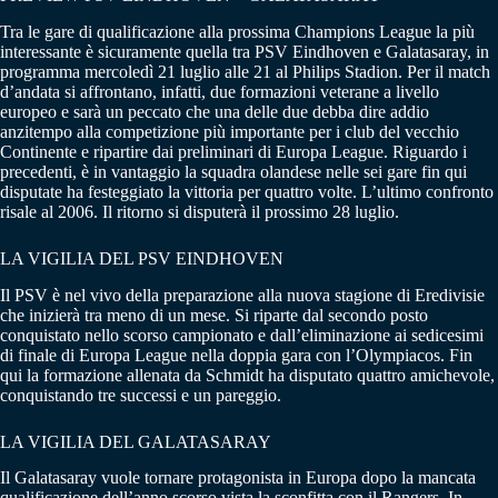
Tra le gare di qualificazione alla prossima Champions League la più
interessante è sicuramente quella tra PSV Eindhoven e Galatasaray, in
programma mercoledì 21 luglio alle 21 al Philips Stadion. Per il match
d’andata si affrontano, infatti, due formazioni veterane a livello
europeo e sarà un peccato che una delle due debba dire addio
anzitempo alla competizione più importante per i club del vecchio
Continente e ripartire dai preliminari di Europa League. Riguardo i
precedenti, è in vantaggio la squadra olandese nelle sei gare fin qui
disputate ha festeggiato la vittoria per quattro volte. L’ultimo confronto
risale al 2006. Il ritorno si disputerà il prossimo 28 luglio.
LA VIGILIA DEL PSV EINDHOVEN
Il PSV è nel vivo della preparazione alla nuova stagione di Eredivisie
che inizierà tra meno di un mese. Si riparte dal secondo posto
conquistato nello scorso campionato e dall’eliminazione ai sedicesimi
di finale di Europa League nella doppia gara con l’Olympiacos. Fin
qui la formazione allenata da Schmidt ha disputato quattro amichevole,
conquistando tre successi e un pareggio.
LA VIGILIA DEL GALATASARAY
Il Galatasaray vuole tornare protagonista in Europa dopo la mancata
qualificazione dell’anno scorso vista la sconfitta con il Rangers. In