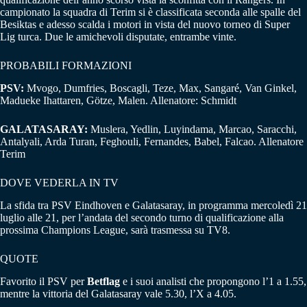
campionato la squadra di Terim si è classificata seconda alle spalle del
Besiktas e adesso scalda i motori in vista del nuovo torneo di Super
Lig turca. Due le amichevoli disputate, entrambe vinte.
PROBABILI FORMAZIONI
PSV:
Mvogo, Dumfries, Boscagli, Teze, Max, Sangaré, Van Ginkel,
Madueke Ihattaren, Götze, Malen. Allenatore: Schmidt
GALATASARAY:
Muslera, Yedlin, Luyindama, Marcao, Saracchi,
Antalyali, Arda Turan, Feghouli, Fernandes, Babel, Falcao. Allenatore
Terim
DOVE VEDERLA IN TV
La sfida tra PSV Eindhoven e Galatasaray, in programma mercoledì 21
luglio alle 21, per l’andata del secondo turno di qualificazione alla
prossima Champions League, sarà trasmessa su TV8.
QUOTE
Favorito il PSV per
Betflag
e i suoi analisti che propongono l’1 a 1.55,
mentre la vittoria del Galatasaray vale 5.30, l’X a 4.05.