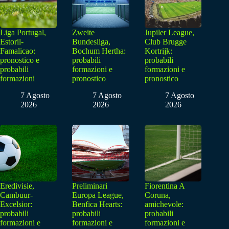
Liga Portugal,
Zweite
Jupiler League,
Estoril-
Bundesliga,
Club Brugge
Famalicao:
Bochum Hertha:
Kortrijk:
pronostico e
probabili
probabili
probabili
formazioni e
formazioni e
formazioni
pronostico
pronostico
7 Agosto
7 Agosto
7 Agosto
2026
2026
2026
Eredivisie,
Preliminari
Fiorentina A
Cambuur-
Europa League,
Coruna,
Excelsior:
Benfica Hearts:
amichevole:
probabili
probabili
probabili
formazioni e
formazioni e
formazioni e