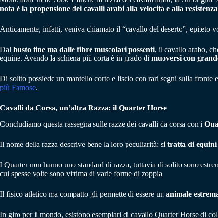
nota è la propensione dei cavalli arabi alla velocità e alla resistenz
Anticamente, infatti, veniva chiamato il “cavallo del deserto”, epiteto vo
Dal
busto fine ma dalle fibre muscolari possenti
, il cavallo arabo, c
equine. Avendo la schiena più corta è in grado di
muoversi con grande
Di solito possiede un mantello corto e liscio con rari segni sulla front
più Famose
.
Cavalli da Corsa, un’altra Razza: il Quarter Horse
Concludiamo questa rassegna sulle razze dei cavalli da corsa con i
Qua
Il nome della razza descrive bene la loro peculiarità:
si tratta di equin
I Quarter non hanno uno standard di razza, tuttavia di solito sono est
cui spesse volte sono vittima di varie forme di zoppia.
Il fisico atletico ma compatto gli permette di essere un
animale estrema
In giro per il mondo, esistono esemplari di cavallo Quarter Horse di col