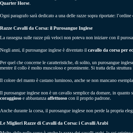
Quarter Horse
.
Ogni paragrafo sarà dedicato a una delle razze sopra riportate: l’ordine
Razze Cavalli da Corsa: il Purosangue Inglese
La rassegna sulle razze più veloci non poteva non iniziare con il purosan
Negli anni, il purosangue inglese è diventato il
cavallo da corsa per e
Per quel che concerne le caratteristiche, di solito, un purosangue ingles
mentre il collo è molto muscoloso e prominente. Si tratta della struttura 
Il colore del manto è castano luminoso, anche se non mancano esemplari
Il purosangue inglese non è un cavallo semplice da domare, in quanto s
coraggioso
e abbastanza
affettuoso
con il proprio padrone.
Anche durante la corsa, il purosangue inglese non perde la propria elega
Le Migliori Razze di Cavalli da Corsa: i Cavalli Arabi
Molto abile nelle corse è anche la razza dei cavalli arabi, la cui origi