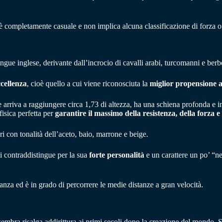
 è completamente casuale e non implica alcuna classificazione di forza o
gue inglese, derivante dall’incrocio di cavalli arabi, turcomanni e berbe
ccellenza
, cioè quello a cui viene riconosciuta la
miglior propensione al
e arriva a raggiungere circa 1,73 di altezza, ha una schiena profonda e in
fisica perfetta per
garantire il massimo della resistenza, della forza 
 con tonalità dell’aceto, baio, marrone e beige.
i contraddistingue per la sua
forte personalità
e un carattere un po’ “n
nza ed è in grado di percorrere le medie distanze a gran velocità.
ne sembra risalga addirittura ai primi secoli dopo la creazione del mondo