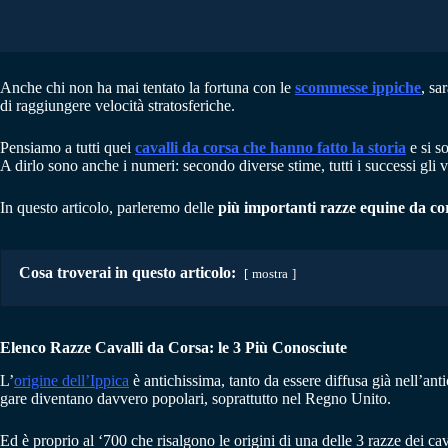
Anche chi non ha mai tentato la fortuna con le
scommesse ippiche
, sa
di raggiungere velocità stratosferiche.
Pensiamo a tutti quei
cavalli da corsa che hanno fatto la storia
e si s
A dirlo sono anche i numeri: secondo diverse stime, tutti i successi gli
In questo articolo, parleremo delle
più importanti razze equine da co
Cosa troverai in questo articolo:
mostra
Elenco Razze Cavalli da Corsa: le 3 Più Conosciute
L’
origine dell’Ippica
è antichissima, tanto da essere diffusa già nell’a
gare diventano davvero popolari, soprattutto nel Regno Unito.
Ed è proprio al ‘700 che risalgono le origini di una delle 3 razze dei ca