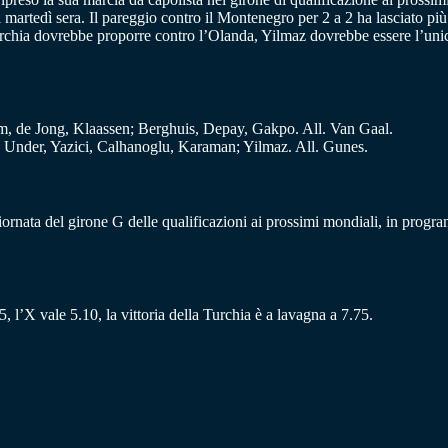
i martedì sera. Il pareggio contro il Montenegro per 2 a 2 ha lasciato più
urchia dovrebbe proporre contro l’Olanda, Yilmaz dovrebbe essere l’uni
um, de Jong, Klaassen; Berghuis, Depay, Gakpo. All. Van Gaal.
 Under, Yazici, Calhanoglu, Karaman; Yilmaz. All. Gunes.
giornata del girone G delle qualificazioni ai prossimi mondiali, in prog
, l’X vale 5.10, la vittoria della Turchia è a lavagna a 7.75.