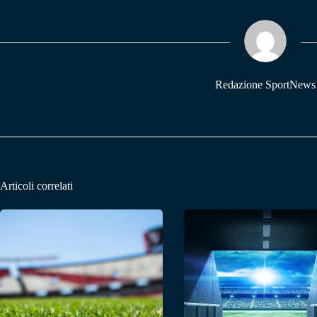
ok
A
a
pp
m
Redazione SportNews
Articoli correlati