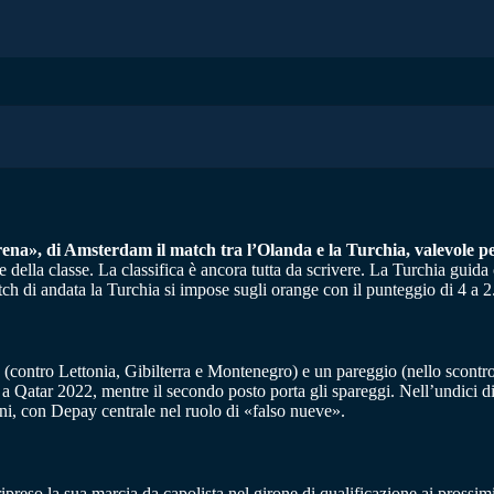
rena», di Amsterdam il match tra l’Olanda e la Turchia, valevole per
due della classe. La classifica è ancora tutta da scrivere. La Turchia gu
h di andata la Turchia si impose sugli orange con il punteggio di 4 a 2
rie (contro Lettonia, Gibilterra e Montenegro) e un pareggio (nello scont
ta a Qatar 2022, mentre il secondo posto porta gli spareggi. Nell’undici 
ni, con Depay centrale nel ruolo di «falso nueve».
preso la sua marcia da capolista nel girone di qualificazione ai prossimi