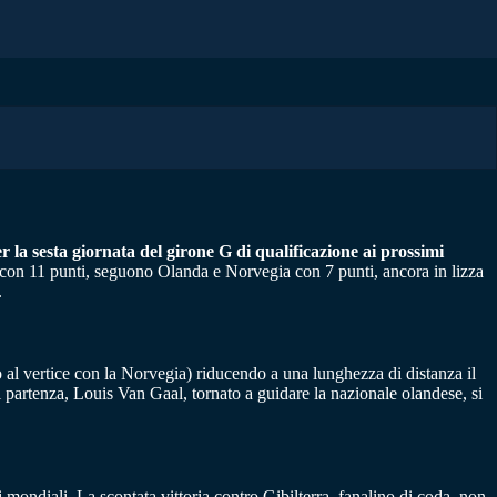
 la sesta giornata del girone G di qualificazione ai prossimi
ida con 11 punti, seguono Olanda e Norvegia con 7 punti, ancora in lizza
.
ro al vertice con la Norvegia) riducendo a una lunghezza di distanza il
di partenza, Louis Van Gaal, tornato a guidare la nazionale olandese, si
 mondiali. La scontata vittoria contro Gibilterra, fanalino di coda, non