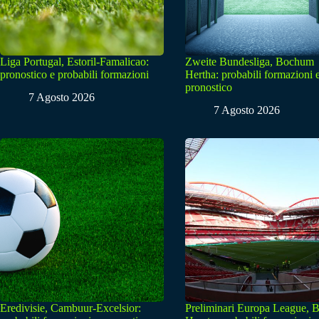
Liga Portugal, Estoril-Famalicao:
Zweite Bundesliga, Bochum
pronostico e probabili formazioni
Hertha: probabili formazioni 
pronostico
7 Agosto 2026
7 Agosto 2026
Eredivisie, Cambuur-Excelsior:
Preliminari Europa League, B