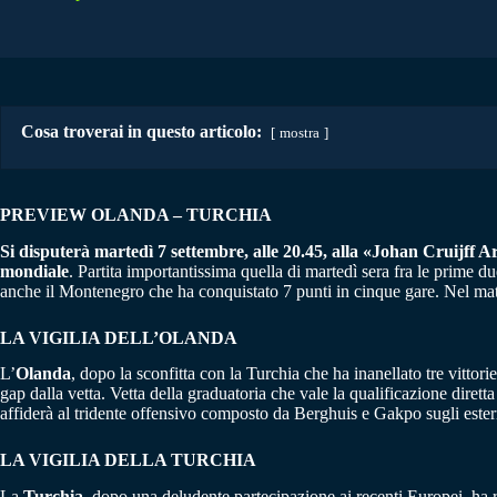
Cosa troverai in questo articolo:
mostra
PREVIEW OLANDA – TURCHIA
Si disputerà martedì 7 settembre, alle 20.45, alla «Johan Cruijff A
mondiale
. Partita importantissima quella di martedì sera fra le prime 
anche il Montenegro che ha conquistato 7 punti in cinque gare. Nel matc
LA VIGILIA DELL’OLANDA
L’
Olanda
, dopo la sconfitta con la Turchia che ha inanellato tre vitto
gap dalla vetta. Vetta della graduatoria che vale la qualificazione diret
affiderà al tridente offensivo composto da Berghuis e Gakpo sugli ester
LA VIGILIA DELLA TURCHIA
La
Turchia
, dopo una deludente partecipazione ai recenti Europei, ha ri