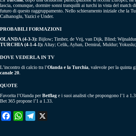
lascia, comunque, dormire sonni tranquilli ai turchi in vista del match d
futuro di questo raggruppamento. Nello schieramento iniziale che la T
Calhanoglu, Yazici e Under.
PROBABILI FORMAZIONI
OLANDA (4-3-3):
Bijlow; Timber, de Vrij, van Dijk, Blind; Wijnald
TURCHIA (4-1-4-1):
Altay; Celik, Ayhan, Demiral, Muldur; Yokuslu;
DOVE VEDERLA IN TV
L’incontro di calcio tra l’
Olanda e la Turchia
, valevole per la quinta 
canale 20
.
QUOTE
Favorita l’Olanda per
Betflag
e i suoi analisti che propongono l’1 a 1.35
Bet 365 propone l’1 a 1.33.
Fa
W
Te
X
ce
ha
le
bo
ts
gr