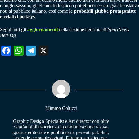
o anglo-sassoni, gli elementi di spicco potrebbero essere già abbastanza
noti al pubblico italiano, così come le
probabili giubbe protagoniste
e relativi jockeys
.
Segui tutti gli
aggiornamenti
nella sezione dedicata di
SportNews
BetFlag
Fa
W
Te
X
ce
ha
le
bo
ts
gr
ok
A
a
pp
m
Mimmo Colucci
Graphic Design Specialist e Art director con oltre
vent’anni di esperienza in comunicazione visiva,
grafica editoriale e pubblicitaria per enti pubblici,
aziende e organizzazioni. Direttore artistico per