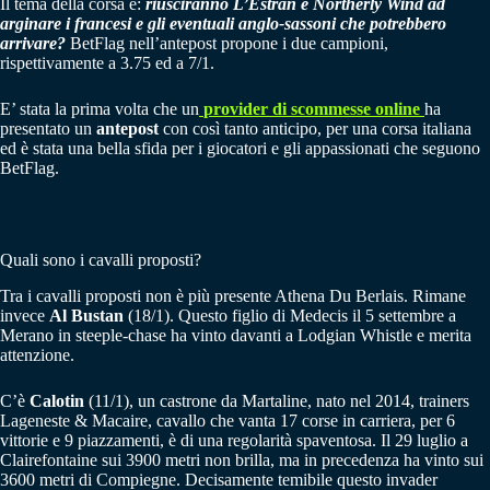
Il tema della corsa è:
riusciranno L’Estran e Northerly Wind ad
arginare i francesi e gli eventuali anglo-sassoni che potrebbero
arrivare?
BetFlag nell’antepost propone i due campioni,
rispettivamente a 3.75 ed a 7/1.
E’ stata la prima volta che un
provider di scommesse online
ha
presentato un
antepost
con così tanto anticipo, per una corsa italiana
ed è stata una bella sfida per i giocatori e gli appassionati che seguono
BetFlag.
Quali sono i cavalli proposti?
Tra i cavalli proposti non è più presente Athena Du Berlais. Rimane
invece
Al Bustan
(18/1). Questo figlio di Medecis il 5 settembre a
Merano in steeple-chase ha vinto davanti a Lodgian Whistle e merita
attenzione.
C’è
Calotin
(11/1), un castrone da Martaline, nato nel 2014, trainers
Lageneste & Macaire, cavallo che vanta 17 corse in carriera, per 6
vittorie e 9 piazzamenti, è di una regolarità spaventosa. Il 29 luglio a
Clairefontaine sui 3900 metri non brilla, ma in precedenza ha vinto sui
3600 metri di Compiegne. Decisamente temibile questo invader