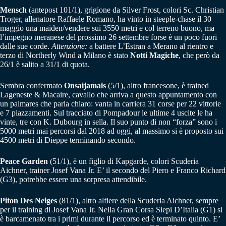
Mensch
(antepost 101/1), grigione da Silver Frost, colori Sc. Christian
Troger, allenatore Raffaele Romano, ha vinto in steeple-chase il 30
maggio una maiden/vendere sui 3550 metri e col terreno buono, ma
l’impegno meranese del prossimo 26 settembre forse è un poco fuori
dalle sue corde.
Attenzione:
a battere L’Estran a Merano al rientro e
terzo di Northerly Wind a Milano è stato
Notti Magiche
, che però da
26/1 è salito a 31/1 di quota.
Sembra confermato
Onsaijamais
(5/1), altro francesone, è trained
Lageneste & Macaire, cavallo che arriva a questo appuntamento con
un palmares che parla chiaro: vanta in carriera 31 corse per 22 vittorie
e 7 piazzamenti. Sul tracciato di Pompadour le ultime 4 uscite le ha
vinte, tre con K. Dubourg in sella. Il suo punto di non “forza” sono i
5000 metri mai percorsi dal 2018 ad oggi, al massimo si è proposto sui
4500 metri di Dieppe terminando secondo.
Peace Garden
(51/1), è un figlio di Kapgarde, colori Scuderia
Aichner, trainer Josef Vana Jr. E’ il secondo del Piero e Franco Richard
(G3), potrebbe essere una sorpresa attendibile.
Piton Des Neiges
(81/1), altro alfiere della Scuderia Aichner, sempre
per il training di Josef Vana Jr. Nella Gran Corsa Siepi D’Italia (G1) si
è barcamenato tra i primi durante il percorso ed è terminato quinto. E’