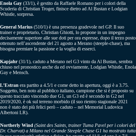
Enola Gay
(33/1), è gestito da Raffaele Romano per i colori della
Scuderia di Christian Troger, finisce dietro ad Al Bustan e Lodgian
Whistle, sorpresa.
General Marius
(510/1) è una presenza gradevole nel GP. Il suo
trainer e proprietario, Christian Ghiotti, lo propone in un impegno
decisamente superiore alle sue doti per ora espresse, dopo il terzo posto
ottenuto nell’ascendente del 21 agosto a Merano (steeple-chase), ma
bisogna premiare la passione e la voglia di esserci.
Kapjahr
(31/1), caduto a Merano nel G3 vinto da Al Bustan, sembra
chiuso nel pronostico anche da ed ovviamente, Lodgian Whistle, Enola
Gay e Mensch.
L’Estran
era partito a 4.5/1 e come detto in apertura, oggi è a 3.75.
Soggetto, ben noto al pubblico italiano, campione che si è proposto su
questo tracciato vincendo due G1, un G3 ed è secondo in G2 nel
2019/2020, è ok sul terreno morbido (il suo rientro stagionale 2021
non è stato dei più felici però – caduto – nel Memorial Ludovica
Albertoni LR).
Northerly Wind
(Saint des Saints, trainer Tuma Pavel per i colori del
Dr. Charvat) a Milano nel Grande Steeple Chase G1 ha mostrato tutta