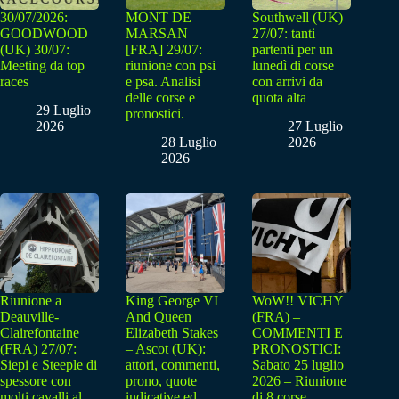
30/07/2026:
MONT DE
Southwell (UK)
GOODWOOD
MARSAN
27/07: tanti
(UK) 30/07:
[FRA] 29/07:
partenti per un
Meeting da top
riunione con psi
lunedì di corse
races
e psa. Analisi
con arrivi da
delle corse e
quota alta
29 Luglio
pronostici.
2026
27 Luglio
28 Luglio
2026
2026
Riunione a
King George VI
WoW!! VICHY
Deauville-
And Queen
(FRA) –
Clairefontaine
Elizabeth Stakes
COMMENTI E
(FRA) 27/07:
– Ascot (UK):
PRONOSTICI:
Siepi e Steeple di
attori, commenti,
Sabato 25 luglio
spessore con
prono, quote
2026 – Riunione
molti cavalli al
indicative ed
di 8 corse