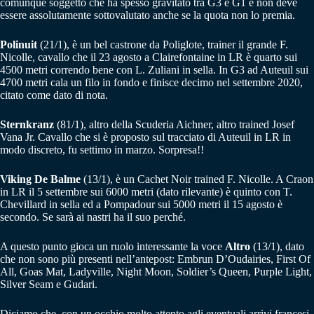
comunque soggetto che ha spesso gravitato tra G3 e G1 e non deve
essere assolutamente sottovalutato anche se la quota non lo premia.
Polinuit
(21/1), è un bel castrone da Poliglote, trainer il grande F.
Nicolle, cavallo che il 23 agosto a Clairefontaine in LR è quarto sui
4500 metri correndo bene con L. Zuliani in sella. In G3 ad Auteuil sui
4700 metri cala un filo in fondo e finisce decimo nel settembre 2020,
citato come dato di nota.
Sternkranz
(81/1), altro della Scuderia Aichner, altro trained Josef
Vana Jr. Cavallo che si è proposto sul tracciato di Auteuil in LR in
modo discreto, fu settimo in marzo. Sorpresa!!
Viking De Balme
(13/1), è un Cachet Noir trained F. Nicolle. A Craon
in LR il 5 settembre sui 6000 metri (dato rilevante) è quinto con T.
Chevillard in sella ed a Pompadour sui 5000 metri il 15 agosto è
secondo. Se sarà ai nastri ha il suo perché.
A questo punto gioca un ruolo interessante la voce
Altro
(13/1), dato
che non sono più presenti nell’antepost: Embrun D’Oudairies, First Of
All, Goas Mat, Ladyville, Night Moon, Soldier’s Queen, Purple Light,
Silver Seam e Gudari.
Diciamo che, con un occhio molto attento agli eventuali arrivi francesi