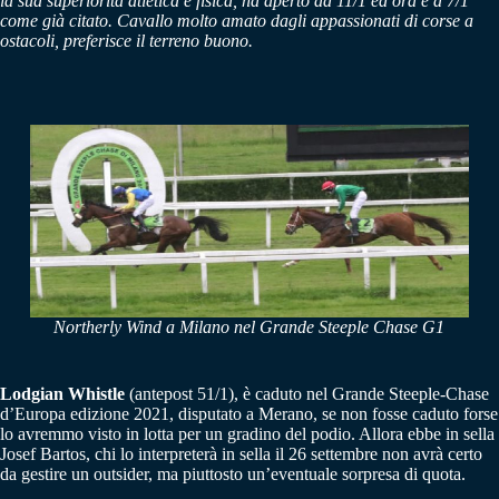
la sua superiorità atletica e fisica, ha aperto ad 11/1 ed ora è a 7/1
come già citato. Cavallo molto amato dagli appassionati di corse a
ostacoli, preferisce il terreno buono.
Northerly Wind a Milano nel Grande Steeple Chase G1
Lodgian Whistle
(antepost 51/1), è caduto nel Grande Steeple-Chase
d’Europa edizione 2021, disputato a Merano, se non fosse caduto forse
lo avremmo visto in lotta per un gradino del podio. Allora ebbe in sella
Josef Bartos, chi lo interpreterà in sella il 26 settembre non avrà certo
da gestire un outsider, ma piuttosto un’eventuale sorpresa di quota.