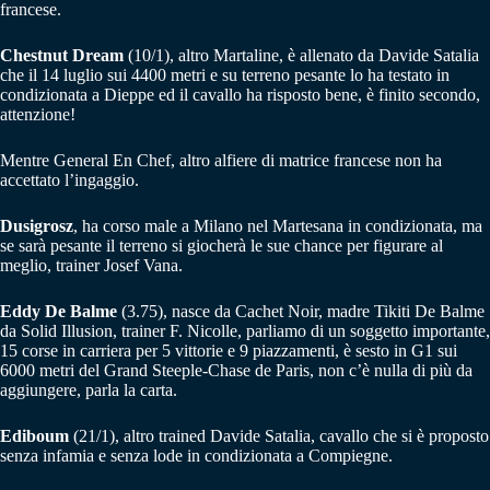
francese.
Chestnut Dream
(10/1), altro Martaline, è allenato da Davide Satalia
che il 14 luglio sui 4400 metri e su terreno pesante lo ha testato in
condizionata a Dieppe ed il cavallo ha risposto bene, è finito secondo,
attenzione!
Mentre General En Chef, altro alfiere di matrice francese non ha
accettato l’ingaggio.
Dusigrosz
, ha corso male a Milano nel Martesana in condizionata, ma
se sarà pesante il terreno si giocherà le sue chance per figurare al
meglio, trainer Josef Vana.
Eddy De Balme
(3.75), nasce da Cachet Noir, madre Tikiti De Balme
da Solid Illusion, trainer F. Nicolle, parliamo di un soggetto importante,
15 corse in carriera per 5 vittorie e 9 piazzamenti, è sesto in G1 sui
6000 metri del Grand Steeple-Chase de Paris, non c’è nulla di più da
aggiungere, parla la carta.
Ediboum
(21/1), altro trained Davide Satalia, cavallo che si è proposto
senza infamia e senza lode in condizionata a Compiegne.