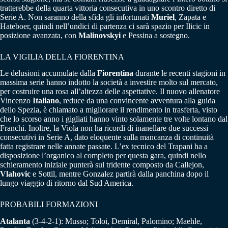
tratterebbe della quarta vittoria consecutiva in uno scontro diretto di
Serie A. Non saranno della sfida gli infortunati
Muriel
, Zapata e
Hateboer, quindi nell’undici di partenza ci sarà spazio per Ilicic in
posizione avanzata, con
Malinovskyi
e Pessina a sostegno.
LA VIGILIA DELLA FIORENTINA
Le delusioni accumulate dalla
Fiorentina
durante le recenti stagioni in
massima serie hanno indotto la società a investire molto sul mercato,
per costruire una rosa all’altezza delle aspettative. Il nuovo allenatore
Vincenzo
Italiano
, reduce da una convincente avventura alla guida
dello Spezia, è chiamato a migliorare il rendimento in trasferta, visto
che lo scorso anno i gigliati hanno vinto solamente tre volte lontano dal
Franchi. Inoltre, la Viola non ha ricordi di inanellare due successi
consecutivi in Serie A, dato eloquente sulla mancanza di continuità
fatta registrare nelle annate passate. L’ex tecnico del Trapani ha a
disposizione l’organico al completo per questa gara, quindi nello
schieramento iniziale punterà sul tridente composto da Callejon,
Vlahovic
e Sottil, mentre Gonzalez partirà dalla panchina dopo il
lungo viaggio di ritorno dal Sud America.
PROBABILI FORMAZIONI
Atalanta
(3-4-2-1): Musso; Toloi, Demiral, Palomino; Maehle,