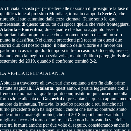
Archiviata la sosta per permettere alle nazionali di proseguire la fase di
qualificazione al prossimo Mondiale, torna in campo la
Serie A
, che
riprende il suo cammino dalla terza giornata. Tante sono le gare
interessanti di questo turno, tra cui spicca quella che vede fronteggiarsi
Atalanta
e
Fiorentina
, due squadre che hanno aggiunto tasselli
importanti alla propria rosa e che al momento sono distanti un solo
punto in classifica. Nei cinque precedenti più recenti tra questi due
storici club del nostro calcio, il bilancio delle vittorie è a favore dei
padroni di casa, in grado di imporsi in tre occasioni. Gli ospiti, invece,
hanno avuto la meglio una sola volta, mentre l’ultimo pareggio risale al
settembre del 2019, quando il confronto terminò 2-2.
LA VIGILIA DELL’ATALANTA
Abituata a travolgere gli avversari che capitano a tiro fin dalle prime
battute stagionali, l’
Atalanta
, quest’anno, è partita leggermente con il
freno a mano tirato. I quattro punti conquistati fin qui consentono alla
formazione allenata da
Gasperini
di presentarsi a questo appuntamento
ancora da imbattuta. Tuttavia, lo scialbo pareggio a reti bianche nel
turno precedente non ha rispettato i canoni che hanno contraddistinto
nelle ultime annate gli orobici, che dal 2018 in poi hanno vantato il
miglior attacco del torneo. Inoltre, la
Dea
non ha trovato la via della
rete tra le mura amiche per due volte di seguito, considerando anche la
scorsa stagione, ma se domani riuscisse a guadagnare l’intero bottino si