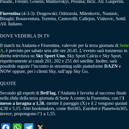
Pasalic, Freuler, Gosens; Malinovskyi, Pessina; Ilicic. All. Gasperini.
Fiorentina
(4-3-3): Dragowski; Odriozola, Milenkovic, Nastasic,
Biraghi; Bonaventura, Torreira, Castrovilli; Callejon, Vlahovic, Sottil.
All. Italiano.
DOVE VEDERLA IN TV
Il match tra Atalanta e Fiorentina, valevole per la terza giornata di
Serie
A
, è previsto per sabato sera alle ore 20.45. L’evento sarà trasmesso in
diretta televisiva su
Sky Sport Uno
, Sky Sport Calcio e Sky Sport,
rispettivamente ai canali 201, 202 e 251 del satellite. Inoltre, sarà
possibile seguire l’incontro in streaming sulle piattaforme
DAZN
e
NOW oppure, per i clienti Sky, sull’app Sky Go.
QUOTE
Secondo gli esperti di
BetFlag
, l’Atalanta è favorita al successo finale
nella sfida della terza giornata di Serie A contro la Fiorentina, con l’
1
messo a lavagna a 1,58
, mentre il pareggio (X) e il 2 vengono quotati
4,30 e 5,15. Altri bookmakers, come Bet365, Eurobet e Planetwin365,
invece, propongono l’1 a 1,55.
Fa
W
Te
X