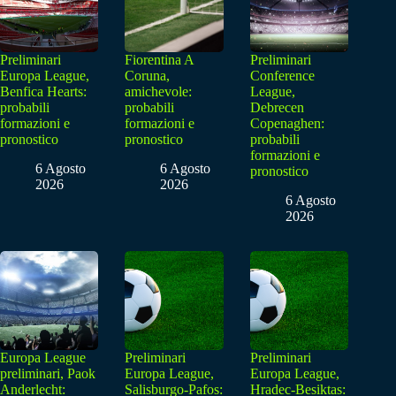
Preliminari
Fiorentina A
Preliminari
Europa League,
Coruna,
Conference
Benfica Hearts:
amichevole:
League,
probabili
probabili
Debrecen
formazioni e
formazioni e
Copenaghen:
pronostico
pronostico
probabili
formazioni e
6 Agosto
6 Agosto
pronostico
2026
2026
6 Agosto
2026
Europa League
Preliminari
Preliminari
preliminari, Paok
Europa League,
Europa League,
Anderlecht:
Salisburgo-Pafos:
Hradec-Besiktas: