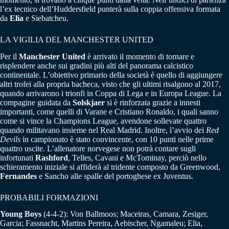
l’ex tecnico dell’Huddersfield punterà sulla coppia offensiva formata
da
Elia
e Siebatcheu.
LA VIGILIA DEL MANCHESTER UNITED
Per il
Manchester United
è arrivato il momento di tornare e
risplendere anche sui gradini più alti del panorama calcistico
continentale. L’obiettivo primario della società è quello di aggiungere
altri trofei alla propria bacheca, visto che gli ultimi risalgono al 2017,
quando arrivarono i trionfi in Coppa di Lega e in Europa League. La
compagine guidata da
Solskjaer
si è rinforzata grazie a innesti
importanti, come quelli di Varane e Cristiano Ronaldo, i quali sanno
come si vince la Champions League, avendone sollevate quattro
quando militavano insieme nel Real Madrid. Inoltre, l’avvio dei
Red
Devils
in campionato è stato convincente, con 10 punti nelle prime
quattro uscite. L’allenatore norvegese non potrà contare sugli
infortunati
Rashford
, Telles, Cavani e McTominay, perciò nello
schieramento iniziale si affiderà al tridente composto da Greenwood,
Fernandes
e Sancho alle spalle del portoghese ex Juventus.
PROBABILI FORMAZIONI
Young Boys
(4-4-2): Von Ballmoos; Maceiras, Camara, Zesiger,
Garcia; Fassnacht, Martins Pereira, Aebischer, Ngamaleu; Elia,