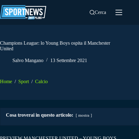
Salta
al
Cerca
contenuto
Champions League: lo Young Boys ospita il Manchester
United
Salvo Mangano
13 Settembre 2021
Home
/
Sport
/
Calcio
Cosa troverai in questo articolo:
mostra
PREVIEW MANCHESTER UNITED – YOUNG BOYS