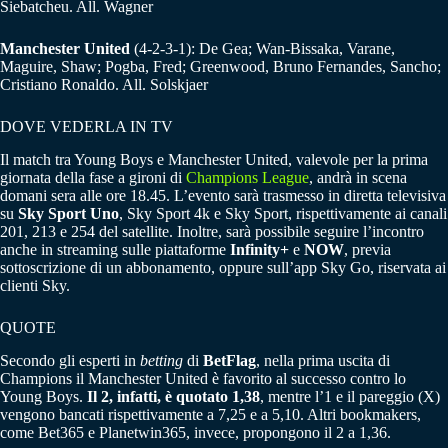
Siebatcheu. All. Wagner
Manchester United
(4-2-3-1): De Gea; Wan-Bissaka, Varane,
Maguire, Shaw; Pogba, Fred; Greenwood, Bruno Fernandes, Sancho;
Cristiano Ronaldo. All. Solskjaer
DOVE VEDERLA IN TV
Il match tra Young Boys e Manchester United, valevole per la prima
giornata della fase a gironi di
Champions League
, andrà in scena
domani sera alle ore 18.45. L’evento sarà trasmesso in diretta televisiva
su
Sky Sport Uno
, Sky Sport 4k e Sky Sport, rispettivamente ai canali
201, 213 e 254 del satellite. Inoltre, sarà possibile seguire l’incontro
anche in streaming sulle piattaforme
Infinity+
e
NOW
, previa
sottoscrizione di un abbonamento, oppure sull’app Sky Go, riservata ai
clienti Sky.
QUOTE
Secondo gli esperti in
betting
di
BetFlag
, nella prima uscita di
Champions il Manchester United è favorito al successo contro lo
Young Boys.
Il 2, infatti, è quotato 1,38
, mentre l’1 e il pareggio (X)
vengono bancati rispettivamente a 7,25 e a 5,10. Altri bookmakers,
come Bet365 e Planetwin365, invece, propongono il 2 a 1,36.