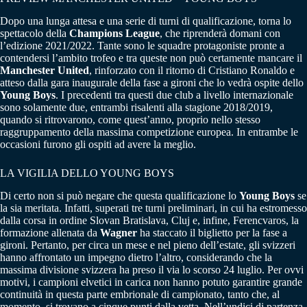
Dopo una lunga attesa e una serie di turni di qualificazione, torna lo
spettacolo della
Champions League
, che riprenderà domani con
l’edizione 2021/2022. Tante sono le squadre protagoniste pronte a
contendersi l’ambito trofeo e tra queste non può certamente mancare il
Manchester United
, rinforzato con il ritorno di Cristiano Ronaldo e
atteso dalla gara inaugurale della fase a gironi che lo vedrà ospite dello
Young Boys
. I precedenti tra questi due club a livello internazionale
sono solamente due, entrambi risalenti alla stagione 2018/2019,
quando si ritrovarono, come quest’anno, proprio nello stesso
raggruppamento della massima competizione europea. In entrambe le
occasioni furono gli ospiti ad avere la meglio.
LA VIGILIA DELLO YOUNG BOYS
Di certo non si può negare che questa qualificazione lo
Young Boys
se
la sia meritata. Infatti, superati tre turni preliminari, in cui ha estromesso
dalla corsa in ordine Slovan Bratislava, Cluj e, infine, Ferencvaros, la
formazione allenata da
Wagner
ha staccato il biglietto per la fase a
gironi. Pertanto, per circa un mese e nel pieno dell’estate, gli svizzeri
hanno affrontato un impegno dietro l’altro, considerando che la
massima divisione svizzera ha preso il via lo scorso 24 luglio. Per ovvi
motivi, i campioni elvetici in carica non hanno potuto garantire grande
continuità in questa parte embrionale di campionato, tanto che, al
momento, si trovano a cinque punti dalla vetta. Nell’undici di partenza