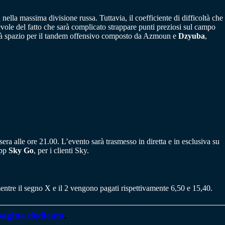
lla massima divisione russa. Tuttavia, il coefficiente di difficoltà che
vole del fatto che sarà complicato strappare punti preziosi sul campo
i sarà spazio per il tandem offensivo composto da Azmoun e
Dzyuba
,
ra alle ore 21.00. L’evento sarà trasmesso in diretta e in esclusiva su
app
Sky Go
, per i clienti Sky.
entre il segno X e il 2 vengono pagati rispettivamente 6,50 e 15,40.
pagina dedicata
.