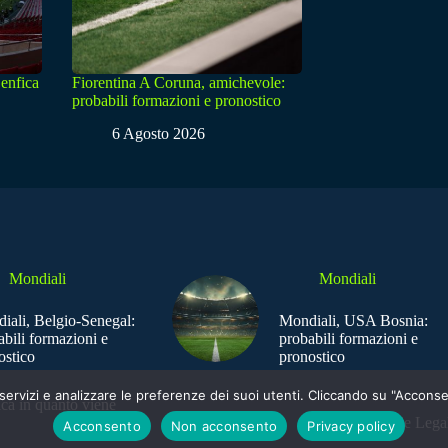
enfica
Fiorentina A Coruna, amichevole:
probabili formazioni e pronostico
6 Agosto 2026
Mondiali
Mondiali
iali, Belgio-Senegal:
Mondiali, USA Bosnia:
abili formazioni e
probabili formazioni e
ostico
pronostico
e i servizi e analizzare le preferenze dei suoi utenti. Cliccando su "Acco
ica in quanto viene
Sede Legal
Acconsento
Non acconsento
Privacy policy