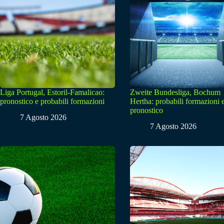
Liga Portugal, Estoril-Famalicao:
Zweite Bundesliga, Bochum
pronostico e probabili formazioni
Hertha: probabili formazioni 
pronostico
7 Agosto 2026
7 Agosto 2026