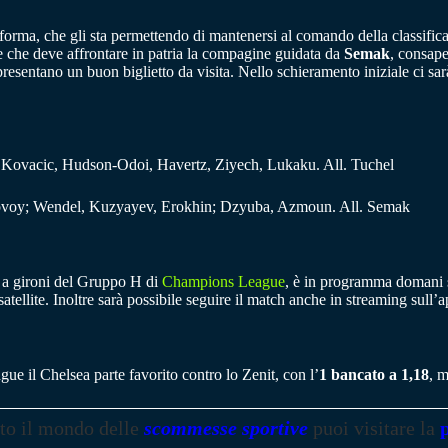
rma, che gli sta permettendo di mantenersi al comando della classifica ne
e che deve affrontare in patria la compagine guidata da
Semak
, consape
 rappresentano un buon biglietto da visita. Nello schieramento iniziale c
, Kovacic, Hudson-Odoi, Havertz, Ziyech, Lukaku. All. Tuchel
ostovoy; Wendel, Kuzyayev, Erokhin; Dzyuba, Azmoun. All. Semak
se a gironi del Gruppo H di
Champions League
, è in programma domani se
atellite. Inoltre sarà possibile seguire il match anche in streaming sull’
ue il Chelsea parte favorito contro lo Zenit, con l’
1 bancato a 1,18
, m
tto il mondo delle
scommesse sportive
puoi visitare la