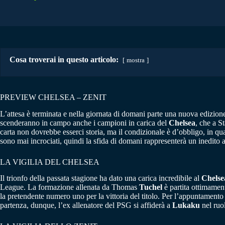
Cosa troverai in questo articolo:
mostra
PREVIEW CHELSEA – ZENIT
L’attesa è terminata e nella giornata di domani parte una nuova edizion
scenderanno in campo anche i campioni in carica del
Chelsea
, che a S
carta non dovrebbe esserci storia, ma il condizionale è d’obbligo, in qu
sono mai incrociati, quindi la sfida di domani rappresenterà un inedito a
LA VIGILIA DEL CHELSEA
Il trionfo della passata stagione ha dato una carica incredibile al
Chelse
League. La formazione allenata da Thomas
Tuchel
è partita ottimament
la pretendente numero uno per la vittoria del titolo. Per l’appuntament
partenza, dunque, l’ex allenatore del PSG si affiderà a
Lukaku
nel ruo