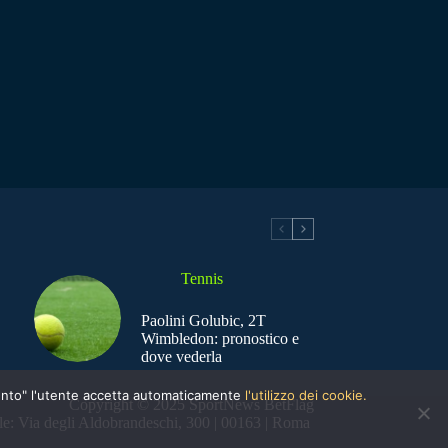
Tennis
Paolini Golubic, 2T
Wimbledon: pronostico e
dove vederla
nsento" l'utente accetta automaticamente
l'utilizzo dei cookie.
Copyright © 2025 SportNews BetFlag
e: Via degli Aldobrandeschi, 300 | 00163 | Roma