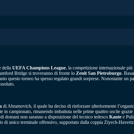
e della
UEFA Champions League
, la competizione internazionale più p
tamford Bridge si troveranno di fronte lo
Zenit San Pietroburgo
. Basan
anto questo torneo ha spesso regalato grandi sorprese. Nonostante un palm
ssoluto.
a
di Abramovich, il quale ha deciso di rinforzare ulteriormente l’organi
e in campionato, rimanendo imbattuta nelle prime quattro uscite grazie 
o di domani non saranno a disposizione del tecnico tedesco
Kante
e Puli
lo di unico terminale offensivo, supportato dalla coppia Ziyech-Havertz