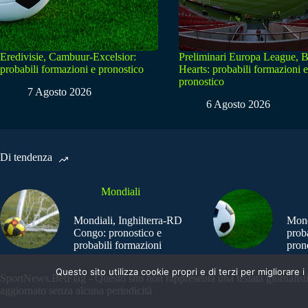
Eredivisie, Cambuur-Excelsior:
Preliminari Europa League, B
probabili formazioni e pronostico
Hearts: probabili formazioni e
pronostico
7 Agosto 2026
6 Agosto 2026
Di tendenza
Mondiali
Mondiali, Inghilterra-RD
Mond
Congo: pronostico e
prob
probabili formazioni
pron
Questo sito utilizza cookie propri e di terzi per migliorar
SportNews.BetFlag - Questo sito non rappresenta una testata giornalist
aggiornato senza alcuna periodicità