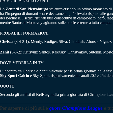
LA VIGILIA DELLO ZENIT
Lo
Zenit di San Pietroburgo
sta attraversando un ottimo momento di fo
ha l’impegno di domani sera è decisamente più elevato rispetto alle gar
dei londinesi. I sedici risultati utili consecutivi in campionato, però,
mentre Santos e Mostovoy agiranno sulle corsie esterne a tutto campo.
PROBABILI FORMAZIONI
Chelsea
(3-4-2-1): Mendy; Rudiger, Silva, Chalobah, Alonso, Niguez
Zenit
(5-3-2): Kritsyuk; Santos, Rakitsky, Christyakov, Sutonin, M
DOVE VEDERLA IN TV
L’incontro tra Chelsea e Zenit, valevole per la prima giornata della fa
Sky Sport Calcio
e Sky Sport, rispettivamente ai canali 202 e 254 del s
QUOTE
Secondo gli analisti di
BetFlag
, nella prima giornata di Champions Leag
Per saperne di più sulle
quote Champions League
e tu