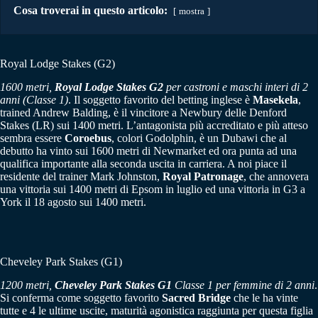
Cosa troverai in questo articolo:
mostra
Royal Lodge Stakes (G2)
1600 metri,
Royal Lodge Stakes G2
per castroni e maschi interi di 2
anni (Classe 1)
. Il soggetto favorito del betting inglese è
Masekela
,
trained Andrew Balding, è il vincitore a Newbury delle Denford
Stakes (LR) sui 1400 metri. L’antagonista più accreditato e più atteso
sembra essere
Coroebus
, colori Godolphin, è un Dubawi che al
debutto ha vinto sui 1600 metri di Newmarket ed ora punta ad una
qualifica importante alla seconda uscita in carriera. A noi piace il
residente del trainer Mark Johnston,
Royal Patronage
, che annovera
una vittoria sui 1400 metri di Epsom in luglio ed una vittoria in G3 a
York il 18 agosto sui 1400 metri.
Cheveley Park Stakes (G1)
1200 metri,
Cheveley Park Stakes G1
Classe 1 per femmine di 2 anni
.
Si conferma come soggetto favorito
Sacred Bridge
che le ha vinte
tutte e 4 le ultime uscite, maturità agonistica raggiunta per questa figlia