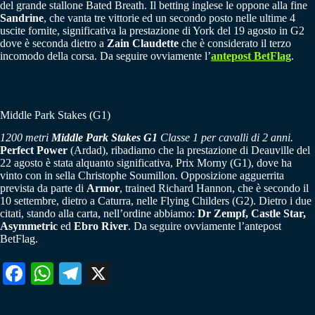
del grande stallone Bated Breath. Il betting inglese le oppone alla fine
Sandrine
, che vanta tre vittorie ed un secondo posto nelle ultime 4
uscite fornite, significativa la prestazione di York del 19 agosto in G2
dove è seconda dietro a
Zain Claudette
che è considerato il terzo
incomodo della corsa. Da seguire ovviamente l’
antepost BetFlag
.
Middle Park Stakes (G1)
1200 metri
Middle Park Stakes G1
Classe 1 per cavalli di 2 anni.
Perfect Power
(Ardad), ribadiamo che la prestazione di Deauville del
22 agosto è stata alquanto significativa, Prix Morny (G1), dove ha
vinto con in sella Christophe Soumillon. Opposizione agguerrita
prevista da parte di
Armor
, trained Richard Hannon, che è secondo il
10 settembre, dietro a Caturra, nelle Flying Childers (G2). Dietro i due
citati, stando alla carta, nell’ordine abbiamo:
Dr Zempf, Castle Star,
Asymmetric
ed
Ebro River
. Da seguire ovviamente l’antepost
BetFlag.
Fa
W
Te
X
ce
ha
le