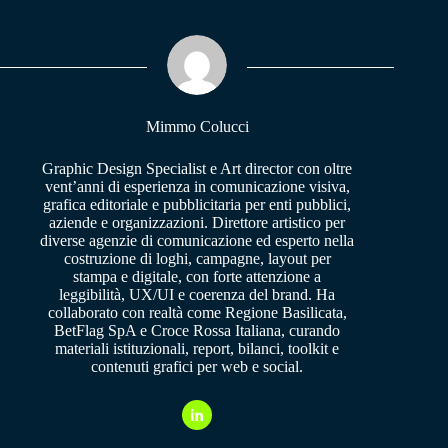
bo
ts
gr
ok
A
a
pp
m
Mimmo Colucci
Graphic Design Specialist e Art director con oltre
vent’anni di esperienza in comunicazione visiva,
grafica editoriale e pubblicitaria per enti pubblici,
aziende e organizzazioni. Direttore artistico per
diverse agenzie di comunicazione ed esperto nella
costruzione di loghi, campagne, layout per
stampa e digitale, con forte attenzione a
leggibilità, UX/UI e coerenza del brand. Ha
collaborato con realtà come Regione Basilicata,
BetFlag SpA e Croce Rossa Italiana, curando
materiali istituzionali, report, bilanci, toolkit e
contenuti grafici per web e social.