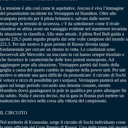
La tensione è alta così come le aspettative. Ancora è viva l’immagine
del pesantissimo incidente tra Verstappen ed Hamilton. Oltre allo
scampato pericolo per il pilota britannico, salvato dalle nuove
tecnologie in termini di sicurezza, c’è da sottolineare come il rivale
olandese ne abbia avuto un vantaggio evidente nel mantenere invariata
la situazione in classifica. Allo stato attuale, il pilota Red Bull guida a
quota 226,5 punti seguito proprio dal sette volte campione del mondo a
221,5. Per tale motivo il gran premio di Russia diventa tappa
fondamentale per cercare un ritorno in vetta. Le condizioni sono
favorevoli alle Mercedes: un tracciato in cui hanno sempre trionfato e
che favorisce le caratteristiche delle loro potenti monoposto. Ad
aggiungere pepe alla situazione, Verstappen partirà dal fondo della
griglia a causa del quarto cambio in stagione della power unit. Per tale
motivo si attende una gara difficile da pronosticare: il circuito di Sochi
è veloce e ricco di possibilità per i sorpassi. Verstappen punterà ad una
gara sul lungo periodo cercando una rimonta costante, mentre
Hamilton dovrà guadagnarsi la pole in qualifica per poter allungare fin
da subito. Nulla è ancora deciso, ma la gara in Russia può mettere un
mattoncino decisivo nella corsa alla vittoria del campionato.
IL CIRCUITO
Nel territorio di Krasnodar, sorge il circuito di Sochi individuato come
la pista ufficiale del Gran Premio di Russia. Una delle tappe più recenti