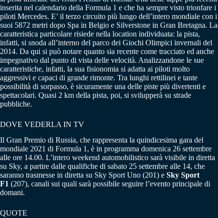
inserita nel calendario della Formula 1 e che ha sempre visto trionfare i
piloti Mercedes. E’ il terzo circuito più lungo dell’intero mondiale con i
suoi 5872 metri dopo Spa in Belgio e Silverstone in Gran Bretagna. La
caratteristica particolare risiede nella location individuata: la pista,
infatti, si snoda all’interno del parco dei Giochi Olimpici invernali del
2014. Da qui si può notare quanto sia recente come tracciato ed anche
impegnativo dal punto di vista delle velocità. Analizzandone le sue
caratteristiche, infatti, la sua fisionomia si adatta ai piloti molto
aggressivi e capaci di grande rimonte. Tra lunghi rettilinei e tante
possibilità di sorpasso, è sicuramente una delle piste più divertenti e
spettacolari. Quasi 2 km della pista, poi, si svilupperà su strade
pubbliche.
DOVE VEDERLA IN TV
Il Gran Premio di Russia, che rappresenta la quindicesima gara del
mondiale 2021 di Formula 1, è in programma domenica 26 settembre
alle ore 14.00. L’intero weekend automobilistico sarà visibile in diretta
su Sky, a partire dalle qualifiche di sabato 25 settembre alle 14, che
saranno trasmesse in diretta su Sky Sport Uno (201) e
Sky Sport
F1
(207), canali sui quali sarà possibile seguire l’evento principale di
domani.
QUOTE