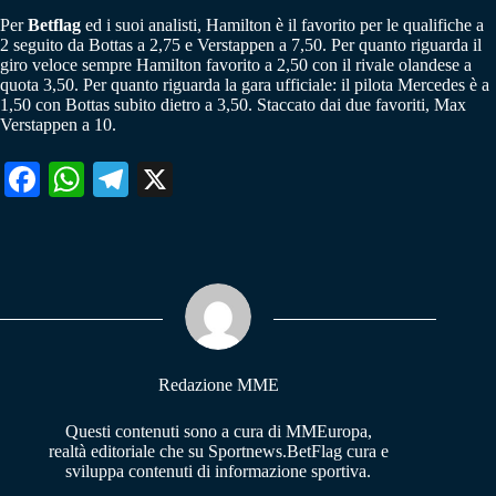
Per
Betflag
ed i suoi analisti, Hamilton è il favorito per le qualifiche a
2 seguito da Bottas a 2,75 e Verstappen a 7,50. Per quanto riguarda il
giro veloce sempre Hamilton favorito a 2,50 con il rivale olandese a
quota 3,50. Per quanto riguarda la gara ufficiale: il pilota Mercedes è a
1,50 con Bottas subito dietro a 3,50. Staccato dai due favoriti, Max
Verstappen a 10.
Fa
W
Te
X
ce
ha
le
bo
ts
gr
ok
A
a
pp
m
Redazione MME
Questi contenuti sono a cura di MMEuropa,
realtà editoriale che su Sportnews.BetFlag cura e
sviluppa contenuti di informazione sportiva.