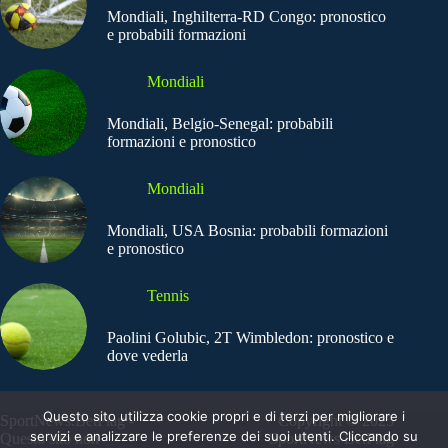
Mondiali, Inghilterra-RD Congo: pronostico
e probabili formazioni
Mondiali
Mondiali, Belgio-Senegal: probabili
formazioni e pronostico
Mondiali
Mondiali, USA Bosnia: probabili formazioni
e pronostico
Tennis
Paolini Golubic, 2T Wimbledon: pronostico e
dove vederla
Questo sito utilizza cookie propri e di terzi per migliorare i
SportNews.BetFlag -
Copyright © 2025
servizi e analizzare le preferenze dei suoi utenti. Cliccando su
Questo sito non
SportNews BetFlag