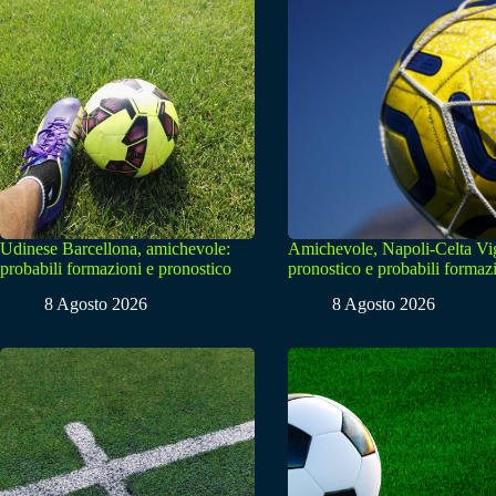
Udinese Barcellona, amichevole:
Amichevole, Napoli-Celta Vi
probabili formazioni e pronostico
pronostico e probabili formaz
8 Agosto 2026
8 Agosto 2026