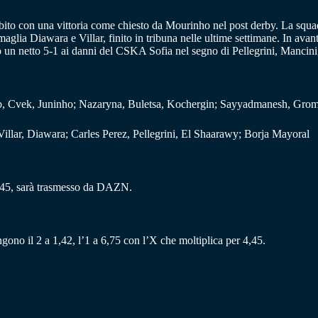
ubito con una vittoria come chiesto da Mourinho nel post derby. La squa
ia Diawara e Villar, finito in tribuna nelle ultime settimane. In avanti 
ato un netto 5-1 ai danni del CSKA Sofia nel segno di Pellegrini, Manc
vek, Juninho; Nazaryna, Buletsa, Kochergin; Sayyadmanesh, Grom
illar, Diawara; Carles Perez, Pellegrini, El Shaarawy; Borja Mayoral
8:45, sarà trasmesso da DAZN.
ngono il 2 a 1,42, l’1 a 6,75 con l’X che moltiplica per 4,45.