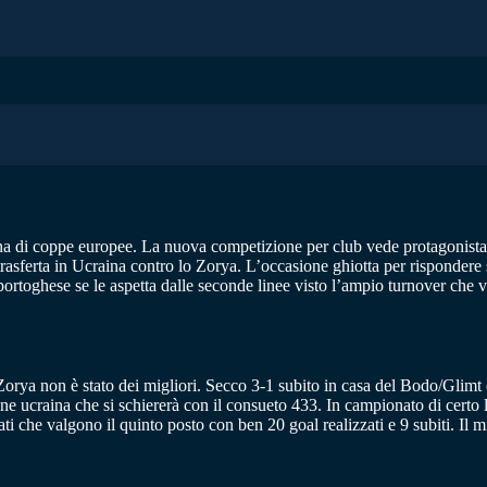
a di coppe europee. La nuova competizione per club vede protagonista
trasferta in Ucraina contro lo Zorya. L’occasione ghiotta per rispondere
o portoghese se le aspetta dalle seconde linee visto l’ampio turnover che
 Zorya non è stato dei migliori. Secco 3-1 subito in casa del Bodo/Glim
ne ucraina che si schiererà con il consueto 433. In campionato di certo 
he valgono il quinto posto con ben 20 goal realizzati e 9 subiti. Il mi