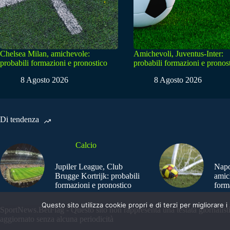
Chelsea Milan, amichevole:
Amichevoli, Juventus-Inter:
probabili formazioni e pronostico
probabili formazioni e pronos
8 Agosto 2026
8 Agosto 2026
Di tendenza
Calcio
Jupiler League, Club
Napo
Brugge Kortrijk: probabili
amic
formazioni e pronostico
form
Questo sito utilizza cookie propri e di terzi per migliorar
SportNews.BetFlag - Questo sito non rappresenta una testata giornalist
aggiornato senza alcuna periodicità