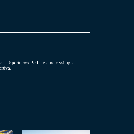
he su Sportnews.BetFlag cura e sviluppa
rtiva.