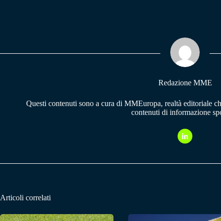
ce
ha
le
bo
ts
gr
ok
A
a
pp
m
Redazione MME
Questi contenuti sono a cura di MMEuropa, realtà editoriale c
contenuti di informazione spo
Articoli correlati