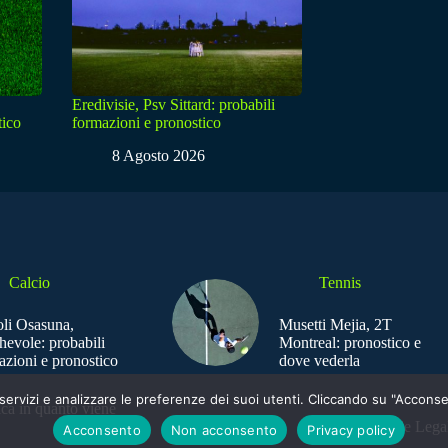
Eredivisie, Psv Sittard: probabili
tico
formazioni e pronostico
8 Agosto 2026
Calcio
Tennis
li Osasuna,
Musetti Mejia, 2T
hevole: probabili
Montreal: pronostico e
azioni e pronostico
dove vederla
e i servizi e analizzare le preferenze dei suoi utenti. Cliccando su "Acco
ica in quanto viene
Sede Legal
Acconsento
Non acconsento
Privacy policy