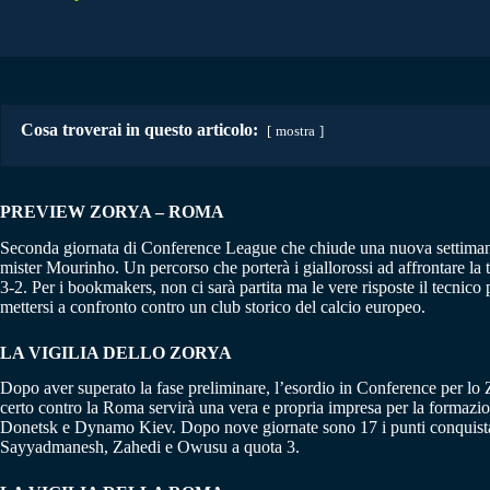
Cosa troverai in questo articolo:
mostra
PREVIEW ZORYA – ROMA
Seconda giornata di Conference League che chiude una nuova settiman
mister Mourinho. Un percorso che porterà i giallorossi ad affrontare la 
3-2. Per i bookmakers, non ci sarà partita ma le vere risposte il tecnic
mettersi a confronto contro un club storico del calcio europeo.
LA VIGILIA DELLO ZORYA
Dopo aver superato la fase preliminare, l’esordio in Conference per lo
certo contro la Roma servirà una vera e propria impresa per la formazio
Donetsk e Dynamo Kiev. Dopo nove giornate sono 17 i punti conquistati c
Sayyadmanesh, Zahedi e Owusu a quota 3.