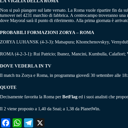
LA VIGILIA DELLA ROMA
Non si può piangere sul latte versato. La Roma vuole ripartire fin da s
turnover nel 4231 marchio di fabbrica. A centrocampo troveranno una magl
dove Mayoral sarà il punto di riferimento. Alla prima giornata è arriv
PROBABILI FORMAZIONI ZORYA – ROMA
ZORYA LUHANSK (4-3-3): Matsapura; Khomchenovskyy, Vernydub, C
ROMA (4-2-3-1): Rui Patricio; Ibanez, Mancini, Kumbulla, Calafiori; V
DOVE VEDERLA IN TV
Il match tra Zorya e Roma, in programma giovedì 30 settembre alle 1
QUOTE
Decisamente favorita la Roma per
BetFlag
ed i suoi analisti che propo
Il 2 viene proposto a 1,40 da Snai; a 1,38 da PlanetWin.
Fa
W
Te
X