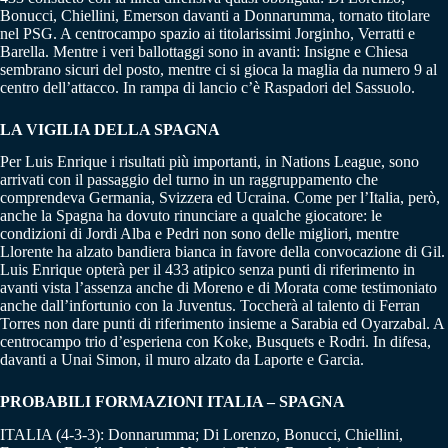
Bonucci, Chiellini, Emerson davanti a Donnarumma, tornato titolare
nel PSG. A centrocampo spazio ai titolarissimi Jorginho, Verratti e
Barella. Mentre i veri ballottaggi sono in avanti: Insigne e Chiesa
sembrano sicuri del posto, mentre ci si gioca la maglia da numero 9 al
centro dell’attacco. In rampa di lancio c’è Raspadori del Sassuolo.
LA VIGILIA DELLA SPAGNA
Per Luis Enrique i risultati più importanti, in Nations League, sono
arrivati con il passaggio del turno in un raggruppamento che
comprendeva Germania, Svizzera ed Ucraina. Come per l’Italia, però,
anche la Spagna ha dovuto rinunciare a qualche giocatore: le
condizioni di Jordi Alba e Pedri non sono delle migliori, mentre
Llorente ha alzato bandiera bianca in favore della convocazione di Gil.
Luis Enrique opterà per il 433 atipico senza punti di riferimento in
avanti vista l’assenza anche di Moreno e di Morata come testimoniato
anche dall’infortunio con la Juventus. Toccherà al talento di Ferran
Torres non dare punti di riferimento insieme a Sarabia ed Oyarzabal. A
centrocampo trio d’esperiena con Koke, Busquets e Rodri. In difesa,
davanti a Unai Simon, il muro alzato da Laporte e Garcia.
PROBABILI FORMAZIONI ITALIA – SPAGNA
ITALIA (4-3-3): Donnarumma; Di Lorenzo, Bonucci, Chiellini,