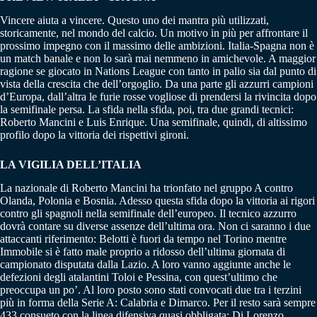
Vincere aiuta a vincere. Questo uno dei mantra più utilizzati,
storicamente, nel mondo del calcio. Un motivo in più per affrontare il
prossimo impegno con il massimo delle ambizioni. Italia-Spagna non è
un match banale e non lo sarà mai nemmeno in amichevole. A maggior
ragione se giocato in Nations League con tanto in palio sia dal punto di
vista della crescita che dell’orgoglio. Da una parte gli azzurri campioni
d’Europa, dall’altra le furie rosse vogliose di prendersi la rivincita dopo
la semifinale persa. La sfida nella sfida, poi, tra due grandi tecnici:
Roberto Mancini e Luis Enrique. Una semifinale, quindi, di altissimo
profilo dopo la vittoria dei rispettivi gironi.
LA VIGILIA DELL’ITALIA
La nazionale di Roberto Mancini ha trionfato nel gruppo A contro
Olanda, Polonia e Bosnia. Adesso questa sfida dopo la vittoria ai rigori
contro gli spagnoli nella semifinale dell’europeo. Il tecnico azzurro
dovrà contare su diverse assenze dell’ultima ora. Non ci saranno i due
attaccanti riferimento: Belotti è fuori da tempo nel Torino mentre
Immobile si è fatto male proprio a ridosso dell’ultima giornata di
campionato disputata dalla Lazio. A loro vanno aggiunte anche le
defezioni degli atalantini Toloi e Pessina, con quest’ultimo che
preoccupa un po’. Al loro posto sono stati convocati due tra i terzini
più in forma della Serie A: Calabria e Dimarco. Per il resto sarà sempre
433 consueto con la linea difensiva quasi obbligata: Di Lorenzo,