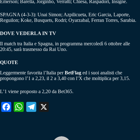
Emerson; Barella, Jorginho, Verratti; Chiesa, Raspadori, Insigne.
SPAGNA (4-3-3): Unai Simon; Azpilicueta, Eric Garcia, Laporte,
Reguilon; Koke, Busquets, Rodri; Oyarzabal, Ferran Torres, Sarabia.
DOVE VEDERLA IN TV
Il match tra Italia e Spagna, in programma mercoledì 6 ottobre alle
20:45, sarà trasmesso da Rai Uno.
QUOTE
Leggermente favorita l’Italia per
BetFlag
ed i suoi analisti che
propongono l’1 a 2,23, il 2 a 3,40 con l’X che moltiplica per 3,15.
L’1 viene proposto a 2,20 da Bet365.
Fa
W
Te
X
ce
ha
le
bo
ts
gr
ok
A
a