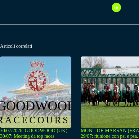
Articoli correlati
30/07/2026: GOODWOOD (UK)
MONT DE MARSAN [FRA
30/07: Meeting da top races
29/07: riunione con psi e psa.