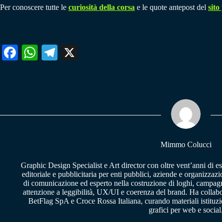
Per conoscere tutte le
curiosità della corsa
e le quote antepost del
sito
Fa
W
Te
X
ce
ha
le
bo
ts
gr
ok
A
a
pp
m
Mimmo Colucci
Graphic Design Specialist e Art director con oltre vent’anni di e
editoriale e pubblicitaria per enti pubblici, aziende e organizzazi
di comunicazione ed esperto nella costruzione di loghi, campagne
attenzione a leggibilità, UX/UI e coerenza del brand. Ha collab
BetFlag SpA e Croce Rossa Italiana, curando materiali istituzion
grafici per web e social