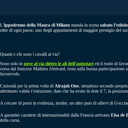
L’
ippodromo della Maura di Milano
manda in scena
sabato l’ediz
oltre di ogni paese, uno degli appuntamenti di maggior prestigio del su
Quanti e chi sono i cavalli al via?
Sono solo in
nove al via dietro le ali dell’autostart
ed il ruolo di fav
corsa dal francese Mathieu Abrivard, resta sulla buona partecipazione al
favorevole.
Curiosità per la prima volta di
Alrajah One
, strepitoso secondo propri
altrettanto valida l’estrazione, dato che ha avuto in dote il 7, la posizione
A cercare di porsi in evidenza, inoltre, un altro paio di allievi di Gocci
A garantire carattere di internazionalità dalla Francia arrivano
Elsa de 
della corsa.