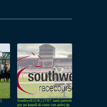
]
Southwell (UK) 27/07: tanti partenti
per un lunedì di corse con arrivi da