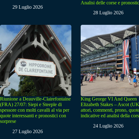
Analisi delle corse e pronostic
29 Luglio 2026
28 Luglio 2026
Riunione a Deauville-Clairefontaine
King George VI And Queen
(FRA) 27/07: Siepi e Steeple di
Elizabeth Stakes – Ascot (UK
spessore con molti cavalli al via per
attori, commenti, prono, quot
quote interessanti e pronostici con
indicative ed analisi della cor
sorprese
24 Luglio 2026
27 Luglio 2026