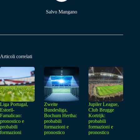
Salvo Mangano
Articoli correlati
Liga Portugal,
Zweite
Jupiler League,
Estoril-
Bundesliga,
Club Brugge
Famalicao:
Bochum Hertha:
Kortrijk:
pronostico e
probabili
probabili
probabili
formazioni e
formazioni e
formazioni
pronostico
pronostico