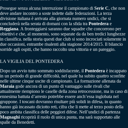
Prosegue senza alcuna interruzione il campionato di
Serie C
, che non
deve andare incontro a soste indette dalle federazioni. La terza
divisione italiana è arrivata alla giornata numero undici, che si
concluderà nella serata di domani con la sfida tra
Pontedera
e
Reggiana
. A fronteggiarsi saranno due squadre che concorrono per
obiettivi e che, al momento, sono separate da da ben tredici lunghezze
in classifica. nella storia questi due club si sono incrociati solamente in
due occasioni, entrambe risalenti alla stagione 2014/2015. Il bilancio
sorride agli ospiti, che hanno raccolto una vittoria e un pareggio.
LA VIGILIA DEL PONTEDERA
Dopo un avvio tutto sommato soddisfacente, il
Pontedera
è incappato
in un periodo di grande difficoltà, nel quale ha subito quattro sconfitte
nelle ultime cinque uscite di campionato. La formazione allenata da
Maraia
gode ancora di un punto di vantaggio sulle rivali che
attualmente riempiono le caselle della zona retrocessione, ma in caso di
ennesima battuta d’arresto potrebbe essere anch’essa inglobata nel
gruppone. I toscani dovranno risultare più solidi in difesa, in quanto
hanno già incassato diciotto reti, cifra che li mette al terzo posto della
poco ambita classifica delle peggiori difese. Nell’undici di partenza
Magnaghi
ricoprirà il ruolo di unica punta, ma sarà supportato alle
spalle da Benedetti.