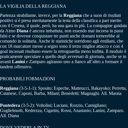
LA VIGILIA DELLA REGGIANA
Partenza strabiliante, invece, per la
Reggiana
che a suon di risultati
positivi si è presa meritatamente la testa della classifica a pari merito
con il Cesena, il quale, però, ha una gara in più. La compagine guidata
da Aimo
Diana
è ancora imbattuta, non essendo mai incorsa in passi
falsi e se dovesse conquistare tre punti anche domani tornerebbe al
comando in solitaria. Anche le statistiche sorridono agli emiliani, che
con 18 marcature messe a segno sono il terzo miglior attacco e con 4
goal incassati risultano essere la retroguardia meno trafitta. Il modulo è
praticamente speculare a quello degli avversari di giornata, anche se in
avanti
Lanini
e Zamparo agiranno uno a fianco all’altro a formare il
tandem offensivo.
PROBABILI FORMAZIONI
Reggiana
(3-5-1-1): Sposito; Espeche, Matteucci, Bakayoko; Perretta,
Catanese, Caponi, Barba, Milani; Benedetti; Magnaghi. All. Maraia
Pontedera
(3-5-2): Voltolini; Luciani, Rozzio, Camigliano;
Guglielmotti, Redrezza, Cigarini, Rossi, Anastasio; Lanini, Zamparo.
All. Diana
DOVE VEDERLA IN TV