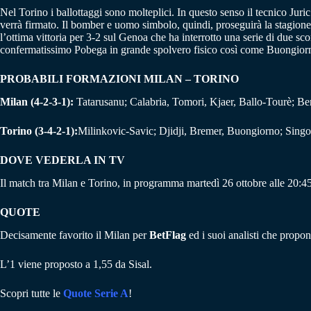
Nel Torino i ballottaggi sono molteplici. In questo senso il tecnico Juri
verrà firmato. Il bomber e uomo simbolo, quindi, proseguirà la stagion
l’ottima vittoria per 3-2 sul Genoa che ha interrotto una serie di due sco
confermatissimo Pobega in grande spolvero fisico così come Buongiorno 
PROBABILI FORMAZIONI MILAN – TORINO
Milan (4-2-3-1):
Tatarusanu; Calabria, Tomori, Kjaer, Ballo-Tourè; Be
Torino (3-4-2-1):
Milinkovic-Savic; Djidji, Bremer, Buongiorno; Singo, 
DOVE VEDERLA IN TV
Il match tra Milan e Torino, in programma martedì 26 ottobre alle 20:
QUOTE
Decisamente favorito il Milan per
BetFlag
ed i suoi analisti che propon
L’1 viene proposto a 1,55 da Sisal.
Scopri tutte le
Quote Serie A
!