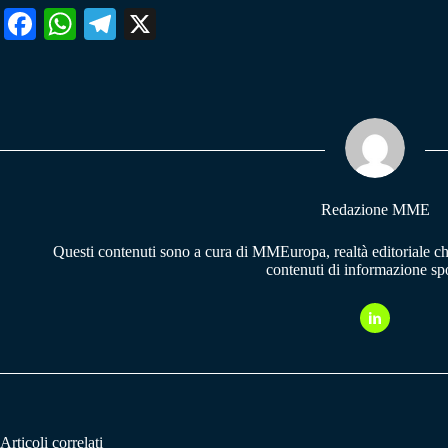
Fa
W
Te
X
ce
ha
le
bo
ts
gr
ok
A
a
pp
m
Redazione MME
Questi contenuti sono a cura di MMEuropa, realtà editoriale c
contenuti di informazione spo
Articoli correlati