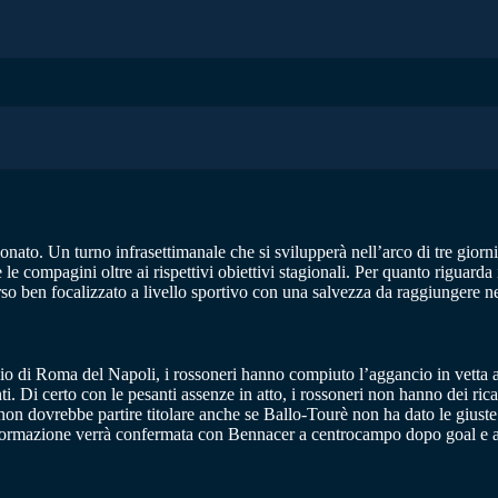
ato. Un turno infrasettimanale che si svilupperà nell’arco di tre giorni 
 compagini oltre ai rispettivi obiettivi stagionali. Per quanto riguarda i
rso ben focalizzato a livello sportivo con una salvezza da raggiungere n
io di Roma del Napoli, i rossoneri hanno compiuto l’aggancio in vetta a 
ti. Di certo con le pesanti assenze in atto, i rossoneri non hanno dei ric
non dovrebbe partire titolare anche se Ballo-Tourè non ha dato le giuste
o la formazione verrà confermata con Bennacer a centrocampo dopo goal e a