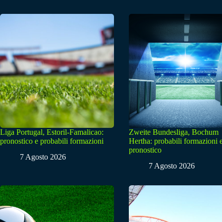
Liga Portugal, Estoril-Famalicao:
Zweite Bundesliga, Bochum
pronostico e probabili formazioni
Hertha: probabili formazioni 
pronostico
7 Agosto 2026
7 Agosto 2026