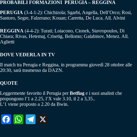
PROBABILI FORMAZIONI PERUGIA – REGGINA
PERUGIA
(3-4-1-2): Chichizola; Sgarbi, Angella, Dell’Orco; Rosi,
Santoro, Segre, Falzerano; Kouan; Carretta, De Luca. All. Alvini
REGGINA
(4-4-2): Turati; Loiacono, Cionek, Stavropoulos, Di
Chiara; Rivas, Hetemaj, Crisetig, Bellomo; Galabinov, Menez. All.
Aglietti
DOVE VEDERLA IN TV
Il match tra Perugia e Reggina, in programma giovedì 28 ottobre alle
20:30, sarà trasmesso da DAZN.
QUOTE
Leggermente favorito il Perugia per
Betflag
e i suoi analisti che
propongono l’1 a 2.25, l’X vale 3.10, il 2 a 3,35..
L’1 viene proposto a 2.20 da Bwin.
Fa
W
Te
X
ce
ha
le