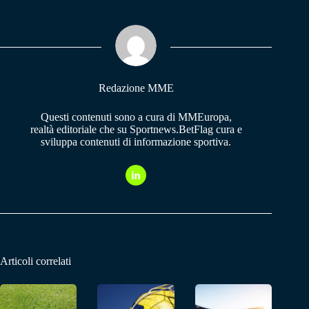
bo
ts
gr
ok
A
a
pp
m
Redazione MME
Questi contenuti sono a cura di MMEuropa,
realtà editoriale che su Sportnews.BetFlag cura e
sviluppa contenuti di informazione sportiva.
Articoli correlati