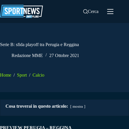
Salta
al
Cerca
contenuto
Serie B: sfida playoff tra Perugia e Reggina
Redazione MME
27 Ottobre 2021
Home
/
Sport
/
Calcio
Cosa troverai in questo articolo:
mostra
PREVIEW PERUGIA – REGGINA