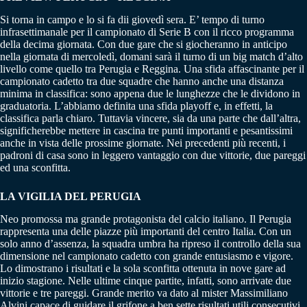
Si torna in campo e lo si fa dii giovedì sera. E’ tempo di turno
infrasettimanale per il campionato di Serie B con il ricco programma
della decima giornata. Con due gare che si giocheranno in anticipo
nella giornata di mercoledì, domani sarà il turno di un big match d’alto
livello come quello tra Perugia e Reggina. Una sfida affascinante per il
campionato cadetto tra due squadre che hanno anche una distanza
minima in classifica: sono appena due le lunghezze che le dividono in
graduatoria. L’abbiamo definita una sfida playoff e, in effetti, la
classifica parla chiaro. Tuttavia vincere, sia da una parte che dall’altra,
significherebbe mettere in cascina tre punti importanti e pesantissimi
anche in vista delle prossime giornate. Nei precedenti più recenti, i
padroni di casa sono in leggero vantaggio con due vittorie, due pareggi
ed una sconfitta.
LA VIGILIA DEL PERUGIA
Neo promossa ma grande protagonista del calcio italiano. Il Perugia
rappresenta una delle piazze più importanti del centro Italia. Con un
solo anno d’assenza, la squadra umbra ha ripreso il controllo della sua
dimensione nel campionato cadetto con grande entusiasmo e vigore.
Lo dimostrano i risultati e la sola sconfitta ottenuta in nove gare ad
inizio stagione. Nelle ultime cinque partite, infatti, sono arrivate due
vittorie e tre pareggi. Grande merito va dato al mister Massimiliano
Alvini capace di guidare il grifone a ben sette risultati utili consecutivi