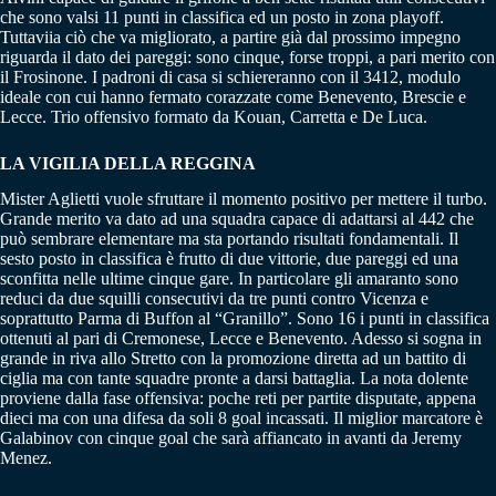
che sono valsi 11 punti in classifica ed un posto in zona playoff.
Tuttaviia ciò che va migliorato, a partire già dal prossimo impegno
riguarda il dato dei pareggi: sono cinque, forse troppi, a pari merito con
il Frosinone. I padroni di casa si schiereranno con il 3412, modulo
ideale con cui hanno fermato corazzate come Benevento, Brescie e
Lecce. Trio offensivo formato da Kouan, Carretta e De Luca.
LA VIGILIA DELLA REGGINA
Mister Aglietti vuole sfruttare il momento positivo per mettere il turbo.
Grande merito va dato ad una squadra capace di adattarsi al 442 che
può sembrare elementare ma sta portando risultati fondamentali. Il
sesto posto in classifica è frutto di due vittorie, due pareggi ed una
sconfitta nelle ultime cinque gare. In particolare gli amaranto sono
reduci da due squilli consecutivi da tre punti contro Vicenza e
soprattutto Parma di Buffon al “Granillo”. Sono 16 i punti in classifica
ottenuti al pari di Cremonese, Lecce e Benevento. Adesso si sogna in
grande in riva allo Stretto con la promozione diretta ad un battito di
ciglia ma con tante squadre pronte a darsi battaglia. La nota dolente
proviene dalla fase offensiva: poche reti per partite disputate, appena
dieci ma con una difesa da soli 8 goal incassati. Il miglior marcatore è
Galabinov con cinque goal che sarà affiancato in avanti da Jeremy
Menez.