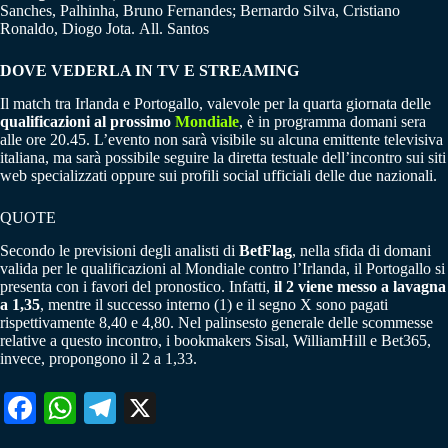
Sanches, Palhinha, Bruno Fernandes; Bernardo Silva, Cristiano
Ronaldo, Diogo Jota. All. Santos
DOVE VEDERLA IN TV E STREAMING
Il match tra Irlanda e Portogallo, valevole per la quarta giornata delle
qualificazioni al prossimo
Mondiale
, è in programma domani sera
alle ore 20.45. L’evento non sarà visibile su alcuna emittente televisiva
italiana, ma sarà possibile seguire la diretta testuale dell’incontro sui siti
web specializzati oppure sui profili social ufficiali delle due nazionali.
QUOTE
Secondo le previsioni degli analisti di
BetFlag
, nella sfida di domani
valida per le qualificazioni al Mondiale contro l’Irlanda, il Portogallo si
presenta con i favori del pronostico. Infatti,
il 2 viene messo a lavagna
a 1,35
, mentre il successo interno (1) e il segno X sono pagati
rispettivamente 8,40 e 4,80. Nel palinsesto generale delle scommesse
relative a questo incontro, i bookmakers Sisal, WilliamHill e Bet365,
invece, propongono il 2 a 1,33.
Fa
W
Te
X
ce
ha
le