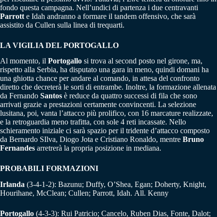
fondo questa campagna. Nell’undici di partenza i due centravanti
Parrott
e Idah andranno a formare il tandem offensivo, che sarà
assistito da Cullen sulla linea di trequarti.
LA VIGILIA DEL PORTOGALLO
Al momento, il
Portogallo
si trova al second posto nel girone, ma,
rispetto alla Serbia, ha disputato una gara in meno, quindi domani ha
una ghiotta chance per andare al comando, in attesa del confronto
diretto che decreterà le sorti di entrambe. Inoltre, la formazione allenata
da Fernando
Santos
è reduce da quattro successi di fila che sono
arrivati grazie a prestazioni certamente convincenti. La selezione
lusitana, poi, vanta l’attacco più prolifico, con 16 marcature realizzate,
e la retroguardia meno trafitta, con sole 4 reti incassate. Nello
schieramento iniziale ci sarà spazio per il tridente d’attacco composto
da Bernardo SIlva, Diogo Jota e Cristiano Ronaldo, mentre
Bruno
Fernandes
arretrerà la propria posizione in mediana.
PROBABILI FORMAZIONI
Irlanda
(3-4-1-2): Bazunu; Duffy, O’Shea, Egan; Doherty, Knight,
Hourihane, McClean; Cullen; Parrott, Idah. All. Kenny
Portogallo
(4-3-3): Rui Patricio; Cancelo, Ruben Dias, Fonte, Dalot;