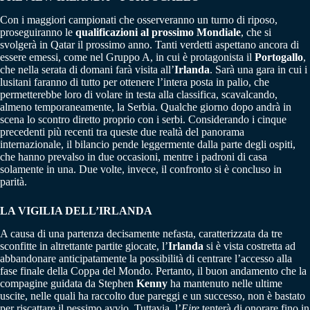
Con i maggiori campionati che osserveranno un turno di riposo,
proseguiranno le
qualificazioni al prossimo Mondiale
, che si
svolgerà in Qatar il prossimo anno. Tanti verdetti aspettano ancora di
essere emessi, come nel Gruppo A, in cui è protagonista il
Portogallo
,
che nella serata di domani farà visita all’
Irlanda
. Sarà una gara in cui i
lusitani faranno di tutto per ottenere l’intera posta in palio, che
permetterebbe loro di volare in testa alla classifica, scavalcando,
almeno temporaneamente, la Serbia. Qualche giorno dopo andrà in
scena lo scontro diretto proprio con i serbi. Considerando i cinque
precedenti più recenti tra queste due realtà del panorama
internazionale, il bilancio pende leggermente dalla parte degli ospiti,
che hanno prevalso in due occasioni, mentre i padroni di casa
solamente in una. Due volte, invece, il confronto si è concluso in
parità.
LA VIGILIA DELL’IRLANDA
A causa di una partenza decisamente nefasta, caratterizzata da tre
sconfitte in altrettante partite giocate, l’
Irlanda
si è vista costretta ad
abbandonare anticipatamente la possibilità di centrare l’accesso alla
fase finale della Coppa del Mondo. Pertanto, il buon andamento che la
compagine guidata da Stephen
Kenny
ha mantenuto nelle ultime
uscite, nelle quali ha raccolto due pareggi e un successo, non è bastato
per riscattare il pessimo avvio. Tuttavia, l’
Eire
tenterà di onorare fino in