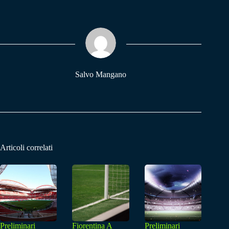
bo
ts
gr
ok
A
a
pp
m
Salvo Mangano
Articoli correlati
Preliminari
Fiorentina A
Preliminari