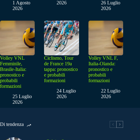
1 Agosto
2026
26 Luglio
2026
2026
Volley VNL
Ciclismo, Tour
Volley VNL F,
Femminile,
de France 19a
Italia-Olanda:
Brasile-Italia:
tappa: pronostico
pronostico e
pronostico e
e probabili
probabili
probabili
formazioni
formazioni
formazioni
24 Luglio
22 Luglio
25 Luglio
2026
2026
2026
Di tendenza