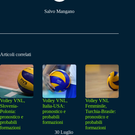
Salvo Mangano
Articoli correlati
Volley VNL,
Volley VNL,
Volley VNL
Slovenia-
Italia-USA:
Femminile,
Polonia:
pronostico e
Turchia-Brasile:
pronostico e
probabili
pronostico e
probabili
formazioni
probabili
formazioni
formazioni
30 Luglio