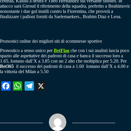
centrali, Kalulu a destra e Theo Hernandez sul versante sinistro. In
attacco sarà Giroud il riferimento della squadra, preferito a Ibrahimovic
nonostante i due gol inutili contro la Fiorentina, che proverà a
finalizzare i palloni forniti da Saelemaekers., Brahim Diaz e Leoa.
Pronostici online dei migliori siti di scommesse sportive
Pronostico a senso unico per
BetFlag
che con i sui analisti lascia poco
spazio alle aspettative dei padroni di casa e banca il successo loro a
1.65, lontano dall’X a 3.85 con un 2 alto che moltiplica per 5.20. Per
Bet365
il successo dei padroni di casa a 1.60 lontano dall’X a 4.00 e
la vittoria del Milan a 5.50
Fa
W
Te
X
ce
ha
le
bo
ts
gr
ok
A
a
pp
m