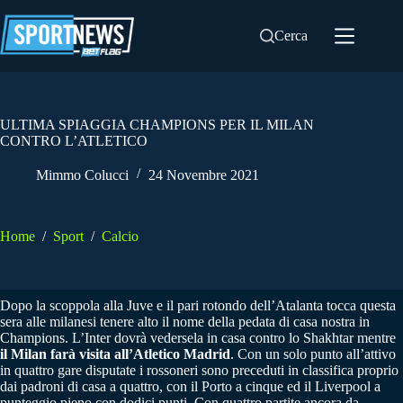
Salta
al
Cerca
contenuto
ULTIMA SPIAGGIA CHAMPIONS PER IL MILAN
CONTRO L’ATLETICO
Mimmo Colucci
24 Novembre 2021
Home
/
Sport
/
Calcio
Dopo la scoppola alla Juve e il pari rotondo dell’Atalanta tocca questa
sera alle milanesi tenere alto il nome della pedata di casa nostra in
Champions. L’Inter dovrà vedersela in casa contro lo Shakhtar mentre
il Milan farà visita all’Atletico Madrid
. Con un solo punto all’attivo
in quattro gare disputate i rossoneri sono preceduti in classifica proprio
dai padroni di casa a quattro, con il Porto a cinque ed il Liverpool a
punteggio pieno con dodici punti. Con quattro partite ancora da