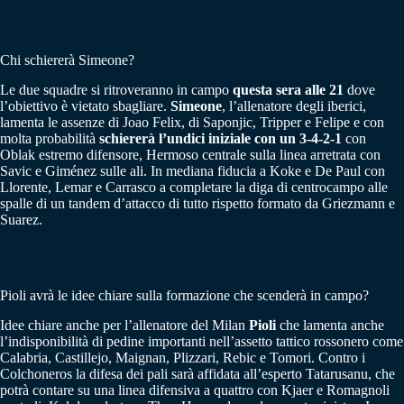
Chi schiererà Simeone?
Le due squadre si ritroveranno in campo
questa sera alle 21
dove
l’obiettivo è vietato sbagliare.
Simeone
, l’allenatore degli iberici,
lamenta le assenze di Joao Felix, di Saponjic, Tripper e Felipe e con
molta probabilità
schiererà l’undici iniziale con un 3-4-2-1
con
Oblak estremo difensore, Hermoso centrale sulla linea arretrata con
Savic e Giménez sulle ali. In mediana fiducia a Koke e De Paul con
Llorente, Lemar e Carrasco a completare la diga di centrocampo alle
spalle di un tandem d’attacco di tutto rispetto formato da Griezmann e
Suarez.
Pioli avrà le idee chiare sulla formazione che scenderà in campo?
Idee chiare anche per l’allenatore del Milan
Pioli
che lamenta anche
l’indisponibilità di pedine importanti nell’assetto tattico rossonero come
Calabria, Castillejo, Maignan, Plizzari, Rebic e Tomori. Contro i
Colchoneros la difesa dei pali sarà affidata all’esperto Tatarusanu, che
potrà contare su una linea difensiva a quattro con Kjaer e Romagnoli