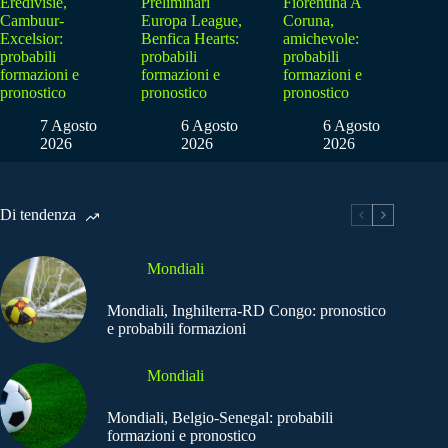
Eredivisie,
Preliminari
Fiorentina A
Cambuur-
Europa League,
Coruna,
Excelsior:
Benfica Hearts:
amichevole:
probabili
probabili
probabili
formazioni e
formazioni e
formazioni e
pronostico
pronostico
pronostico
7 Agosto
6 Agosto
6 Agosto
2026
2026
2026
Di tendenza
Mondiali
Mondiali, Inghilterra-RD Congo: pronostico
e probabili formazioni
Mondiali
Mondiali, Belgio-Senegal: probabili
formazioni e pronostico