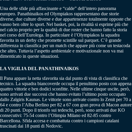
Una delle sfide più affascinante e “calde” dell’intero panorama
europeo. Panathinaikos ed Olympiakos rappresentano due storie
diverse, due culture diverse e due appartenenze totalmente opposte che
vanno ben oltre lo sport. Nel basket, poi, la rivalità si esprime più che
nel calcio proprio per la qualità di due roster che hanno fatto la storia
nel corso dell’Eurolega. In particolare è l’Olympiakos la squadra
favorita in un derby che promette scintille sul parquet. C’è grande
differenza in classifica per un match che appare più come un testacoda
che altro. Tuttavia l’aspetto ambientale e motivazionale non va mai
dimenticato in queste situazioni.
LA VIGILIA DEL PANATHINAIKOS
Il Pana appare la netta sfavorita sia dal punto di vista di classifica che
tecnico. La squadra biancoverde occupa il penultimo posto con appena
quattro vittorie e ben dodici sconfitte. Nelle ultime cinque uscite, però,
sono arrivati due successi che hanno evitato l’ultimo posto occupato
dallo Zalgiris Kaunas. Le vittorie sono arrivate contro lo Zenit per 70 a
64 e contro l’Alba Berlino per 82 a 67 con gran prova di Macon autore
di 20 punti. Dopo il trionfo sui tedeschi, però, sono arrivati due KO
consecutivi: 75-54 contro l’Olimpia Milano ed 82-85 contro
Barcellona. Sfida accesa e combattuta contro i campioni catalani
trascinati dai 18 punti di Nedovic.