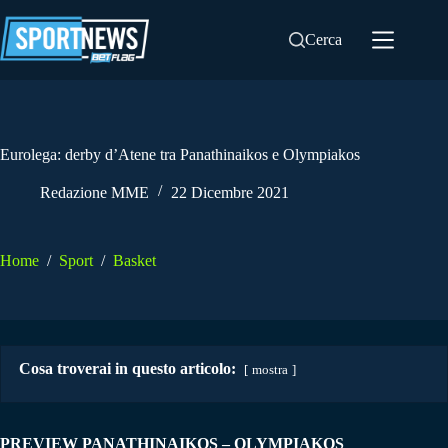
Salta
al
Cerca
contenuto
Eurolega: derby d’Atene tra Panathinaikos e Olympiakos
Redazione MME
22 Dicembre 2021
Home
/
Sport
/
Basket
Cosa troverai in questo articolo:
mostra
PREVIEW PANATHINAIKOS – OLYMPIAKOS