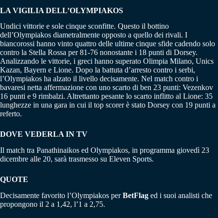
LA VIGILIA DELL’OLYMPIAKOS
Undici vittorie e sole cinque sconfitte. Questo il bottino
dell’Olympiakos diametralmente opposto a quello dei rivali. I
biancorossi hanno vinto quattro delle ultime cinque sfide cadendo solo
contro la Stella Rossa per 81-76 nonostante i 18 punti di Dorsey.
Analizzando le vittorie, i greci hanno superato Olimpia Milano, Unics
Kazan, Bayern e Lione. Dopo la battuta d’arresto contro i serbi,
l’Olympiakos ha alzato il livello decisamente. Nel match contro i
bavaresi netta affermazione con uno scarto di ben 23 punti: Vezenkov
16 punti e 9 rimbalzi. Altrettanto pesante lo scarto inflitto al Lione: 35
lunghezze in una gara in cui il top scorer è stato Dorsey con 19 punti a
referto.
DOVE VEDERLA IN TV
Il match tra Panathinaikos ed Olympiakos, in programma giovedì 23
dicembre alle 20, sarà trasmesso su Eleven Sports.
QUOTE
Decisamente favorito l’Olympiakos per
BetFlag
ed i suoi analisti che
propongono il 2 a 1,42, l’1 a 2,75.