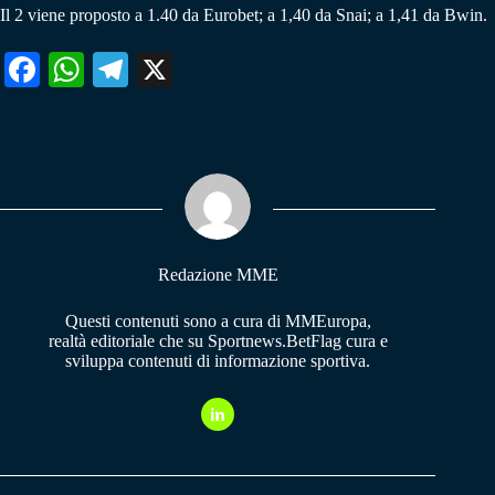
Il 2 viene proposto a 1.40 da Eurobet; a 1,40 da Snai; a 1,41 da Bwin.
Fa
W
Te
X
ce
ha
le
bo
ts
gr
ok
A
a
pp
m
Redazione MME
Questi contenuti sono a cura di MMEuropa,
realtà editoriale che su Sportnews.BetFlag cura e
sviluppa contenuti di informazione sportiva.