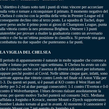
L’obiettivo è chiaro sotto tutti i punti di vista: vincere per accorciare
sulla vetta e tornare a riconquistare il primato. Il momento negativo del
Chelsea è coinciso con la perdita della vetta in Premier League ed il
conseguente declino sino al terzo posto. La squadra di Tuchel, dopo
aver perso anche il primo posto ai gironi di Champions League, punta
alla vittoria contro la neo promossa Brighton. Ottenere i 3 punti
aiuterebbe per provare a risalire la graduatoria contro un avversario
ostico e che ha un’ottima posizione in classifica. Si prevede una gara
combattuta tra due squadre che punteranno a far punti.
LA VIGILIA DEL CHELSEA
Il periodo di appannamento è naturale in molte squadre che corrono a
mille e lottano per vincere ogni settimana. Il Chelsea ha avuto un calo
che è coinciso anche con l’assenza di diversi calciatori per infortunio
oppure perchè positivi al Covid. Nelle ultime cinque gare, infatti, sono
arrivate appena due vittorie contro Leeds nel finale ed Aston Villa per
1-3. Da questi sei punti, si è passati al KO contro il West Ham nel
derby per 3-2 ed ai due pareggi consecutivi: 1-1 contro l’Everton e 0-0
contro il Wolverhampton. I blues devono rialzare assolutamente la
testa: per questo motivo Tuchel punterà sul consueto 3421. Mediana
affidata a Jorginho e Kovacic, mentre Mount e Ziyech supporteranno
bomber Lukaku tornato al goal in avanti. Al momento il cannoniere è
proprio Mount con 7 reti seguito da Jorginho a 6.