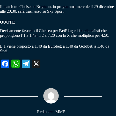
Il match tra Chelsea e Brighton, in programma mercoledì 29 dicembre
alle 20:30, sarà trasmesso su Sky Sport.
QUOTE
Decisamente favorito il Chelsea per
BetFlag
ed i suoi analisti che
propongono l’1 a 1.43, il 2 a 7.20 con la X che moltiplica per 4.50.
L’1 viene proposto a 1.40 da Eurobet; a 1.40 da Goldbet; a 1.40 da
Snai.
Fa
W
Te
X
ce
ha
le
bo
ts
gr
ok
A
a
pp
m
Redazione MME