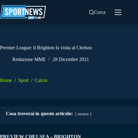
Salta
al
Cerca
contenuto
Premier League: il Brighton fa visita al Chelsea
Redazione MME
28 Dicembre 2021
Home
/
Sport
/
Calcio
Cosa troverai in questo articolo:
mostra
PREVIEW CHELSEA – BRIGHTON