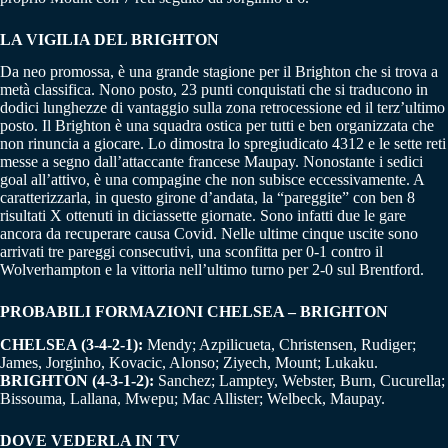
LA VIGILIA DEL BRIGHTON
Da neo promossa, è una grande stagione per il Brighton che si trova a
metà classifica. Nono posto, 23 punti conquistati che si traducono in
dodici lunghezze di vantaggio sulla zona retrocessione ed il terz’ultimo
posto. Il Brighton è una squadra ostica per tutti e ben organizzata che
non rinuncia a giocare. Lo dimostra lo spregiudicato 4312 e le sette reti
messe a segno dall’attaccante francese Maupay. Nonostante i sedici
goal all’attivo, è una compagine che non subisce eccessivamente. A
caratterizzarla, in questo girone d’andata, la “pareggite” con ben 8
risultati X ottenuti in diciassette giornate. Sono infatti due le gare
ancora da recuperare causa Covid. Nelle ultime cinque uscite sono
arrivati tre pareggi consecutivi, una sconfitta per 0-1 contro il
Wolverhampton e la vittoria nell’ultimo turno per 2-0 sul Brentford.
PROBABILI FORMAZIONI CHELSEA – BRIGHTON
CHELSEA (3-4-2-1):
Mendy; Azpilicueta, Christensen, Rudiger;
James, Jorginho, Kovacic, Alonso; Ziyech, Mount; Lukaku.
BRIGHTON (4-3-1-2):
Sanchez; Lamptey, Webster, Burn, Cucurella;
Bissouma, Lallana, Mwepu; Mac Allister; Welbeck, Maupay.
DOVE VEDERLA IN TV