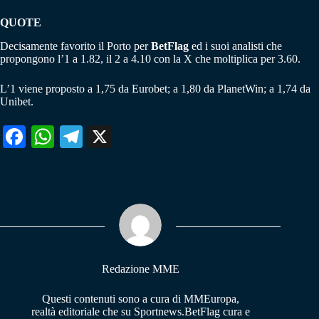
QUOTE
Decisamente favorito il Porto per
BetFlag
ed i suoi analisti che
propongono l’1 a 1.82, il 2 a 4.10 con la X che moltiplica per 3.60.
L’1 viene proposto a 1,75 da Eurobet; a 1,80 da PlanetWin; a 1,74 da
Unibet.
Fa
W
Te
X
ce
ha
le
bo
ts
gr
ok
A
a
pp
m
Redazione MME
Questi contenuti sono a cura di MMEuropa,
realtà editoriale che su Sportnews.BetFlag cura e