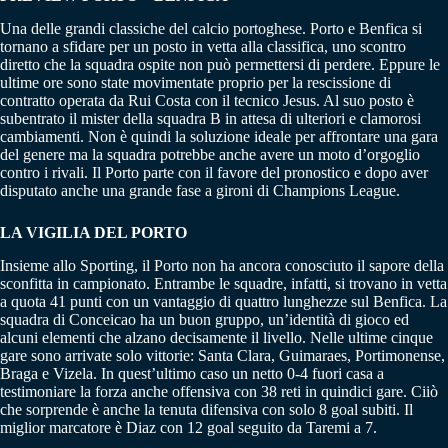
Una delle grandi classiche del calcio portoghese. Porto e Benfica si
tornano a sfidare per un posto in vetta alla classifica, uno scontro
diretto che la squadra ospite non può permettersi di perdere. Eppure le
ultime ore sono state movimentate proprio per la rescissione di
contratto operata da Rui Costa con il tecnico Jesus. Al suo posto è
subentrato il mister della squadra B in attesa di ulteriori e clamorosi
cambiamenti. Non è quindi la soluzione ideale per affrontare una gara
del genere ma la squadra potrebbe anche avere un moto d’orgoglio
contro i rivali. Il Porto parte con il favore del pronostico e dopo aver
disputato anche una grande fase a gironi di Champions League.
LA VIGILIA DEL PORTO
Insieme allo Sporting, il Porto non ha ancora conosciuto il sapore della
sconfitta in campionato. Entrambe le squadre, infatti, si trovano in vetta
a quota 41 punti con un vantaggio di quattro lunghezze sul Benfica. La
squadra di Conceicao ha un buon gruppo, un’identità di gioco ed
alcuni elementi che alzano decisamente il livello. Nelle ultime cinque
gare sono arrivate solo vittorie: Santa Clara, Guimaraes, Portimonense,
Braga e Vizela. In quest’ultimo caso un netto 0-4 fuori casa a
testimoniare la forza anche offensiva con 38 reti in quindici gare. Ciiò
che sorprende è anche la tenuta difensiva con solo 8 goal subiti. Il
miglior marcatore è Diaz con 12 goal seguito da Taremi a 7.