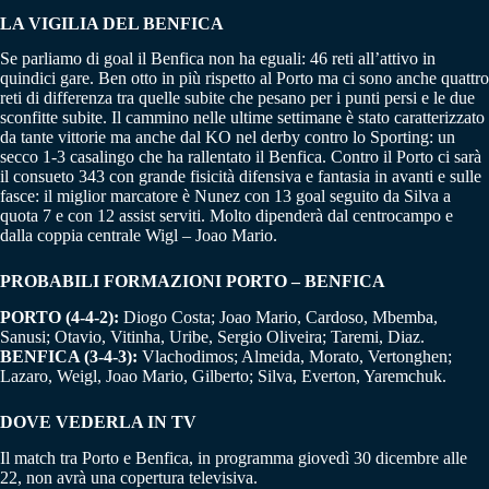
LA VIGILIA DEL BENFICA
Se parliamo di goal il Benfica non ha eguali: 46 reti all’attivo in
quindici gare. Ben otto in più rispetto al Porto ma ci sono anche quattro
reti di differenza tra quelle subite che pesano per i punti persi e le due
sconfitte subite. Il cammino nelle ultime settimane è stato caratterizzato
da tante vittorie ma anche dal KO nel derby contro lo Sporting: un
secco 1-3 casalingo che ha rallentato il Benfica. Contro il Porto ci sarà
il consueto 343 con grande fisicità difensiva e fantasia in avanti e sulle
fasce: il miglior marcatore è Nunez con 13 goal seguito da Silva a
quota 7 e con 12 assist serviti. Molto dipenderà dal centrocampo e
dalla coppia centrale Wigl – Joao Mario.
PROBABILI FORMAZIONI PORTO – BENFICA
PORTO (4-4-2):
Diogo Costa; Joao Mario, Cardoso, Mbemba,
Sanusi; Otavio, Vitinha, Uribe, Sergio Oliveira; Taremi, Diaz.
BENFICA (3-4-3):
Vlachodimos; Almeida, Morato, Vertonghen;
Lazaro, Weigl, Joao Mario, Gilberto; Silva, Everton, Yaremchuk.
DOVE VEDERLA IN TV
Il match tra Porto e Benfica, in programma giovedì 30 dicembre alle
22, non avrà una copertura televisiva.