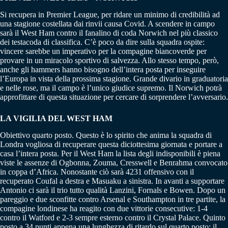
Si recupera in Premier League, per ridare un minimo di credibilità ad
una stagione costellata dai rinvii causa Covid. A scendere in campo
sarà il West Ham contro il fanalino di coda Norwich nel più classico
dei testacoda di classifica. C’è poco da dire sulla squadra ospite:
vincere sarebbe un imperativo per la compagine biancoverde per
provare in un miracolo sportivo di salvezza. Allo stesso tempo, però,
anche gli hammers hanno bisogno dell’intera posta per inseguire
l’Europa in vista della prossima stagione. Grande divario in graduatoria
e nelle rose, ma il campo è l’unico giudice supremo. Il Norwich potrà
approfittare di questa situazione per cercare di sorprendere l’avversario.
LA VIGILIA DEL WEST HAM
Obiettivo quarto posto. Questo è lo spirito che anima la squadra di
Londra vogliosa di recuperare questa diciottesima giornata e portare a
casa l’intera posta. Per il West Ham la lista degli indisponibili è piena
viste le assenze di Ogbonna, Zouma, Cresswell e Benrahma convocato
in coppa d’Africa. Nonostante ciò sarà 4231 offensivo con il
recuperato Coufal a destra e Masuaku a sinistra. In avanti a supportare
Antonio ci sarà il trio tutto qualità Lanzini, Fornals e Bowen. Dopo un
pareggio e due sconfitte contro Arsenal e Southampton in tre partite, la
compagine londinese ha reagito con due vittorie consecutive: 1-4
contro il Watford e 2-3 sempre esterno contro il Crystal Palace. Quinto
posto a 34 punti appena una lunghezza di ritardo sul quarto posto: il