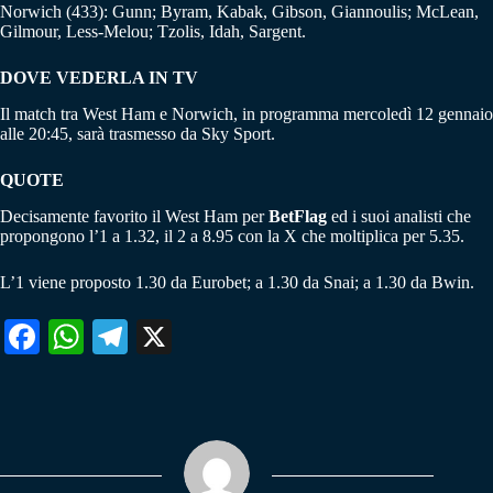
Norwich (433): Gunn; Byram, Kabak, Gibson, Giannoulis; McLean,
Gilmour, Less-Melou; Tzolis, Idah, Sargent.
DOVE VEDERLA IN TV
Il match tra West Ham e Norwich, in programma mercoledì 12 gennaio
alle 20:45, sarà trasmesso da Sky Sport.
QUOTE
Decisamente favorito il West Ham per
BetFlag
ed i suoi analisti che
propongono l’1 a 1.32, il 2 a 8.95 con la X che moltiplica per 5.35.
L’1 viene proposto 1.30 da Eurobet; a 1.30 da Snai; a 1.30 da Bwin.
Fa
W
Te
X
ce
ha
le
bo
ts
gr
ok
A
a
pp
m