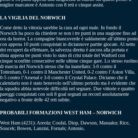
miglior marcatore è Antonio con 8 reti e cinque assist.
LA VIGILIA DEL NORWICH
Come detto la vittoria sarebbe la cura ad ogni male. In fondo il
Norwich ha poco da chiedere se non i tre punti in una stagione fino ad
ora da horror. La compagine biancoverde è saldamente all’ultimo posto
con appena 10 punti conquistati in diciannove partite giocate. Al netto
dei recuperi da effettuare, la salvezza diretta è ancora alla portata e
dista appena tre punti visto lo stato di crisi totale del Watford con
cinque sconfitte consecutive nelle ultime cinque gare. Lo stesso ruolino
di marcia del Norwich stesso che ha inanellato: 3-0 contro il
Tottenham, 0-1 contro il Manchester United, 0-2 contro l’Aston Villa,
0-5 contro l’Arsenal e 3-0 contro il Crystal Palace. Diciamo che il
calendario non è stato benevolo nell’ultimo periodo ma è evidente che
la squadra abbia notevole difficoltà nel segnare. Due vittorie e quattro
pareggi conquistati con soli 8 goal segnati un record assolutamente
negativo a fronte delle 42 reti subite.
PROBABILI FORMAZIONI WEST HAM – NORWICH
West Ham (4231): Areola; Coufal, Diop, Dawson, Masuaku; Rice,
Soucek; Bowen, Lanzini, Fornals; Antonio.