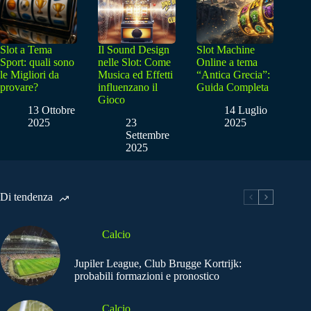
Slot a Tema
Il Sound Design
Slot Machine
Sport: quali sono
nelle Slot: Come
Online a tema
le Migliori da
Musica ed Effetti
“Antica Grecia”:
provare?
influenzano il
Guida Completa
Gioco
13 Ottobre
14 Luglio
2025
23
2025
Settembre
2025
Di tendenza
Calcio
Jupiler League, Club Brugge Kortrijk:
probabili formazioni e pronostico
Calcio