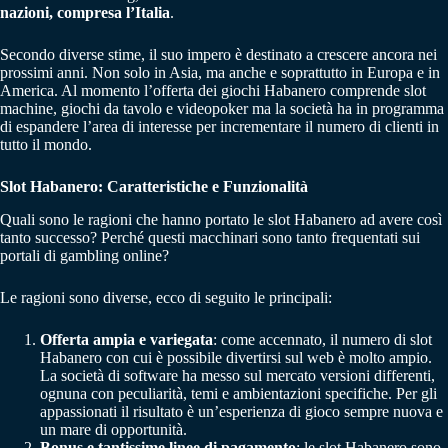
nazioni, compresa l’Italia
.
Secondo diverse stime, il suo impero è destinato a crescere ancora nei
prossimi anni. Non solo in Asia, ma anche e soprattutto in Europa e in
America. Al momento l’offerta dei giochi Habanero comprende slot
machine, giochi da tavolo e videopoker ma la società ha in programma
di espandere l’area di interesse per incrementare il numero di clienti in
tutto il mondo.
Slot Habanero: Caratteristiche e Funzionalità
Quali sono le ragioni che hanno portato le slot Habanero ad avere così
tanto successo? Perché questi macchinari sono tanto frequentati sui
portali di gambling online?
Le ragioni sono diverse, ecco di seguito le principali:
Offerta ampia e variegata
: come accennato, il numero di slot
Habanero con cui è possibile divertirsi sul web è molto ampio.
La società di software ha messo sul mercato versioni differenti,
ognuna con peculiarità, temi e ambientazioni specifiche. Per gli
appassionati il risultato è un’esperienza di gioco sempre nuova e
un mare di opportunità.
Bonus e tantissime linee di pagamento
: le slot Habanero sono