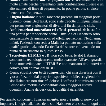
molto amate perché presentano tante combinazioni diverse e un
alto numero di linee di pagamento. In poche parole, si vince
bene e con frequenza.
Lingua italiana
: le slot Habanero presenti sui maggiori portali
di gioco, come BetFlag.it, sono state tradotte in lingua italiana
per permettere ai giocatori di divertirsi fin dal primo click.
Ambientazioni mozzafiato ed effetti spettacolari
: basta fare
una partita per rendersene conto. Tutte le slot Habanero sono
caratterizzate da animazioni ed effetti spettacolari. Negli anni,
infatti, l’azienda con sede a Malta ha puntato moltissimo sulla
qualità grafica, alzando l’asticella del settore e diventando un
punto di riferimento in questo senso.
Tecnologia HTML5 e 3D
: non solo belle, le slot Habanero
sono anche tecnologicamente molto avanzate. All’avanguardia.
Sono tutte sviluppate in HTML5 e non mancano titoli nuovi con
coinvolgenti animazioni in 3D.
Compatibilità con tutti i dispositivi
: chi ama divertirsi con il
gioco d’azzardo dal proprio dispositivo mobile, scegliendo le
slot Habanero non rimarrà deluso. L’offerta è ottimizzata per tutti
i dispositivi mobile e compatibile con i maggiori sistemi
operativi. Anche da desktop, la qualità è garantita.
Per quanto concerne il
funzionamento
, non c’è nulla di nuovo da
imparare: la logica alla base delle slot Habanero è la stessa di ogni altra