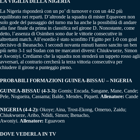
LA VIGILIA DELLA NIGERIA
La Nigeria risponderà con un po’ di turnover e con un 442 più
equilibrato nei reparti. D’altronde la squadra di mister Equavoen non
solo gode del passaggio del turno ma ha anche la possibilità di andare
alla fase finale da prima in classifica nel girone D. Nonostante, come
detto, l’assenza di Osimhen sono due le vittorie consecutive in
altrettanti match. All’esordio è stato sconfitto l’Egitto per 1-0 con goal
decisivo di Iheanacho. I secondi novanta minuti hanno sancito un ben
più netto 3-1 sul Sudan con tre marcatori diversi: Chiukwueze, Simon
e Awoniyi. Crediamo che la squadra non stenderà un tappeto rosso agli
avversari, al contrario cercherà la terza vittoria consecutiva per
chiudere il girone a punteggio pieno.
PROBABILI FORMAZIONI GUINEA-BISSAU – NIGERIA
GUINEA-BISSAU (4-3-3):
Gomis; Encada, Sangane, Mane, Cande;
Pele, Nogueira, Cassama; Balde, Mendes, Piqueti.
Allenatore:
Cande
NIGERIA (4-4-2):
Okoye; Aina, Trost-Ekong, Omeruo, Zaidu;
Chiukwueze, Aribo, Ndidi, Simon; Ihenacho,
Awoniyi.
Allenatore:
Eguavoen
DOVE VEDERLA IN TV