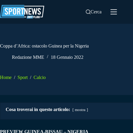
Salta
al
Cerca
contenuto
Coppa d’Africa: ostacolo Guinea per la Nigeria
Redazione MME
18 Gennaio 2022
Home
/
Sport
/
Calcio
Cosa troverai in questo articolo:
mostra
PREVIEW GUINEA-BISSAU – NIGERIA