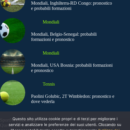
Mondiali, Inghilterra-RD Congo: pronostico
e probabili formazioni
Mondiali
Mondiali, Belgio-Senegal: probabili
formazioni e pronostico
Mondiali
Mondiali, USA Bosnia: probabili formazioni
e pronostico
Tennis
Paolini Golubic, 2T Wimbledon: pronostico e
dove vederla
Questo sito utilizza cookie propri e di terzi per migliorare i
SportNews.BetFlag -
Copyright © 2025
servizi e analizzare le preferenze dei suoi utenti. Cliccando su
Questo sito non
SportNews BetFlag