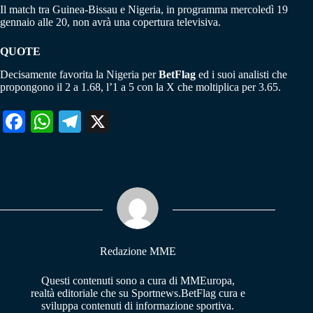
Il match tra Guinea-Bissau e Nigeria, in programma mercoledì 19
gennaio alle 20, non avrà una copertura televisiva.
QUOTE
Decisamente favorita la Nigeria per
BetFlag
ed i suoi analisti che
propongono il 2 a 1.68, l’1 a 5 con la X che moltiplica per 3.65.
Fa
W
Te
X
ce
ha
le
bo
ts
gr
ok
A
a
pp
m
Redazione MME
Questi contenuti sono a cura di MMEuropa,
realtà editoriale che su Sportnews.BetFlag cura e
sviluppa contenuti di informazione sportiva.