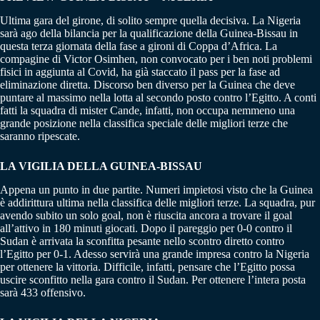
Ultima gara del girone, di solito sempre quella decisiva. La Nigeria
sarà ago della bilancia per la qualificazione della Guinea-Bissau in
questa terza giornata della fase a gironi di Coppa d’Africa. La
compagine di Victor Osimhen, non convocato per i ben noti problemi
fisici in aggiunta al Covid, ha già staccato il pass per la fase ad
eliminazione diretta. Discorso ben diverso per la Guinea che deve
puntare al massimo nella lotta al secondo posto contro l’Egitto. A conti
fatti la squadra di mister Cande, infatti, non occupa nemmeno una
grande posizione nella classifica speciale delle migliori terze che
saranno ripescate.
LA VIGILIA DELLA GUINEA-BISSAU
Appena un punto in due partite. Numeri impietosi visto che la Guinea
è addirittura ultima nella classifica delle migliori terze. La squadra, pur
avendo subito un solo goal, non è riuscita ancora a trovare il goal
all’attivo in 180 minuti giocati. Dopo il pareggio per 0-0 contro il
Sudan è arrivata la sconfitta pesante nello scontro diretto contro
l’Egitto per 0-1. Adesso servirà una grande impresa contro la Nigeria
per ottenere la vittoria. Difficile, infatti, pensare che l’Egitto possa
uscire sconfitto nella gara contro il Sudan. Per ottenere l’intera posta
sarà 433 offensivo.