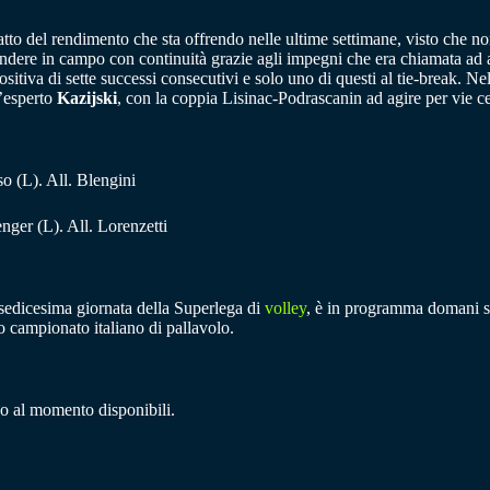
atto del rendimento che sta offrendo nelle ultime settimane, visto che no
ndere in campo con continuità grazie agli impegni che era chiamata ad a
positiva di sette successi consecutivi e solo uno di questi al tie-break. Nel
l’esperto
Kazijski
, con la coppia Lisinac-Podrascanin ad agire per vie ce
o (L). All. Blengini
enger (L). All. Lorenzetti
 sedicesima giornata della Superlega di
volley
, è in programma domani ser
mo campionato italiano di pallavolo.
no al momento disponibili.