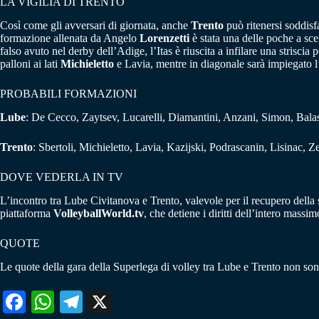
LA VIGILIA DI TRENTO
Così come gli avversari di giornata, anche
Trento
può ritenersi soddisf
formazione allenata da Angelo
Lorenzetti
è stata una delle poche a sce
falso avuto nel derby dell’Adige, l’Itas è riuscita a infilare una striscia 
palloni ai lati
Michieletto
e Lavia, mentre in diagonale sarà impiegato 
PROBABILI FORMAZIONI
Lube
: De Cecco, Zaytsev, Lucarelli, Diamantini, Anzani, Simon, Balas
Trento
: Sbertoli, Michieletto, Lavia, Kazijski, Podrascanin, Lisinac, Z
DOVE VEDERLA IN TV
L’incontro tra Lube Civitanova e Trento, valevole per il recupero della
piattaforma
VolleyballWorld.tv
, che detiene i diritti dell’intero massi
QUOTE
Le quote della gara della Superlega di volley tra Lube e Trento non so
Fa
W
Te
X