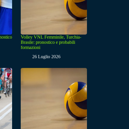
nostico
Volley VNL Femminile, Turchia-
Brasile: pronostico e probabili
formazioni
26 Luglio 2026