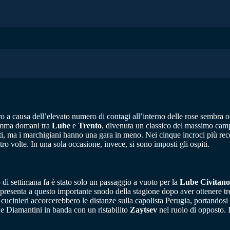
tro a causa dell’elevato numero di contagi all’interno delle rose sembra o
gramma domani tra
Lube
e
Trento
, divenuta un classico del massimo camp
ti, ma i marchigiani hanno una gara in meno. Nei cinque incroci più rec
ro volte. In una sola occasione, invece, si sono imposti gli ospiti.
di settimana fa è stato solo un passaggio a vuoto per la
Lube Civitan
 presenta a questo importante snodo della stagione dopo aver ottenere tr
cucinieri accorcerebbero le distanze sulla capolista Perugia, portandosi 
e Diamantini in banda con un ristabilito
Zaytsev
nel ruolo di opposto. 