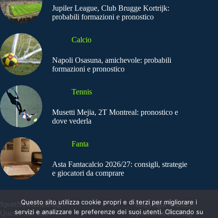
Jupiler League, Club Brugge Kortrijk:
probabili formazioni e pronostico
Calcio
Napoli Osasuna, amichevole: probabili
formazioni e pronostico
Tennis
Musetti Mejia, 2T Montreal: pronostico e
dove vederla
Fanta
Asta Fantacalcio 2026/27: consigli, strategie
e giocatori da comprare
Questo sito utilizza cookie propri e di terzi per migliorare i
SportNews.BetFlag -
Copyright © 2025
servizi e analizzare le preferenze dei suoi utenti. Cliccando su
Questo sito non
SportNews BetFlag