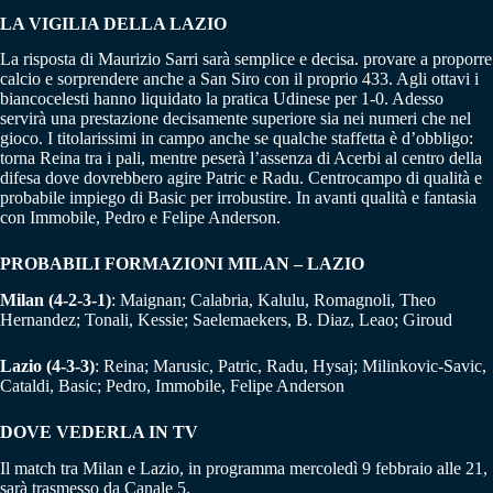
LA VIGILIA DELLA LAZIO
La risposta di Maurizio Sarri sarà semplice e decisa. provare a proporre
calcio e sorprendere anche a San Siro con il proprio 433. Agli ottavi i
biancocelesti hanno liquidato la pratica Udinese per 1-0. Adesso
servirà una prestazione decisamente superiore sia nei numeri che nel
gioco. I titolarissimi in campo anche se qualche staffetta è d’obbligo:
torna Reina tra i pali, mentre peserà l’assenza di Acerbi al centro della
difesa dove dovrebbero agire Patric e Radu. Centrocampo di qualità e
probabile impiego di Basic per irrobustire. In avanti qualità e fantasia
con Immobile, Pedro e Felipe Anderson.
PROBABILI FORMAZIONI MILAN – LAZIO
Milan (4-2-3-1)
: Maignan; Calabria, Kalulu, Romagnoli, Theo
Hernandez; Tonali, Kessie; Saelemaekers, B. Diaz, Leao; Giroud
Lazio (4-3-3)
: Reina; Marusic, Patric, Radu, Hysaj; Milinkovic-Savic,
Cataldi, Basic; Pedro, Immobile, Felipe Anderson
DOVE VEDERLA IN TV
Il match tra Milan e Lazio, in programma mercoledì 9 febbraio alle 21,
sarà trasmesso da Canale 5.