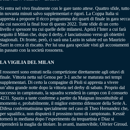
Si entra nel vivo finalmente con le gare tanto attese. Quattro sfide, tutto
in novanta minuti salvo supplementari e rigori. La Coppa Italia si
appresta a proporre il ricco programma dei quarti di finale in gara secca
da cui nascerà la final four di questo 2022. Tutte sfide di un certo
livello e spessore tra cui quelle delle milanesi. Aprirà l’Inter a cui farà
seguito il Milan che, dopo il derby, è lanciatissimo verso gli obiettivi
stagionali. Di fronte, però, ci sarà una Lazio in salute ed un Maurizio
Sarri in cerca di riscatto. Per lui una gara speciale visti gli accostamenti
in passato con la società rossonera.
LA VIGILIA DEL MILAN
I rossoneri sono entrati nella competizione direttamente agli ottavi di
finale. Vittoria netta sul Genoa per 3-1 anche se maturata nei tempi
supplementari. Di certo la compagine di Pioli si appresta a vivere
un’altra grande notte dopo la vittoria nel derby di sabato. Proprio dal
successo in campionato, la squadra scenderà in campo con il consueto
4231. Spazio a tante conferme a partire da Maignan insostituibile al
momento e, probabilmente, il miglior estremo difensore della Serie A.
Difesa confermatissima specialmente nel caso di Theo Hernandez che,
per squalifica, non disputerà il prossimo turno di campionato. Kessiè
tornerà in mediana dopo l’esperimento da trequartista e Diaz si
riprenderà la maglia da titolare. In avanti, inamovibile, Olivier Giroud.