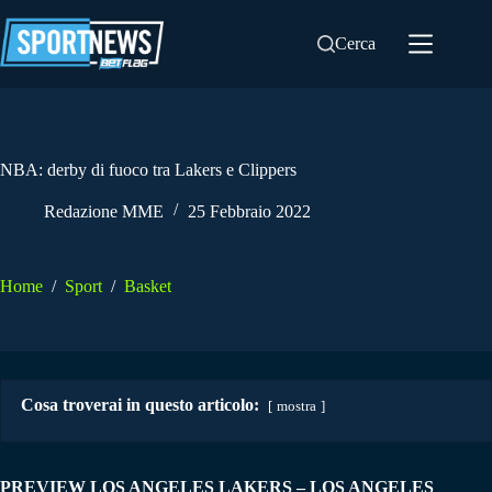
Salta
al
Cerca
contenuto
NBA: derby di fuoco tra Lakers e Clippers
Redazione MME
25 Febbraio 2022
Home
/
Sport
/
Basket
Cosa troverai in questo articolo:
mostra
PREVIEW LOS ANGELES LAKERS – LOS ANGELES