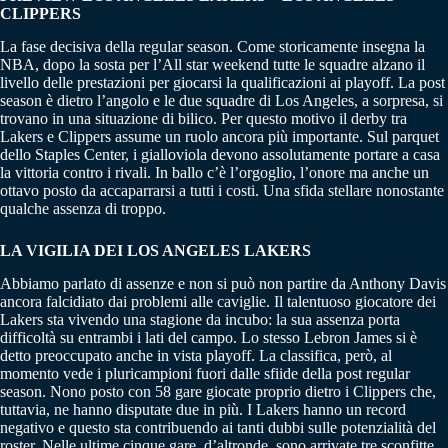
CLIPPERS
La fase decisiva della regular season. Come storicamente insegna la
NBA, dopo la sosta per l’All star weekend tutte le squadre alzano il
livello delle prestazioni per giocarsi la qualificazioni ai playoff. La post
season è dietro l’angolo e le due squadre di Los Angeles, a sorpresa, si
trovano in una situazione di bilico. Per questo motivo il derby tra
Lakers e Clippers assume un ruolo ancora più importante. Sul parquet
dello Staples Center, i gialloviola devono assolutamente portare a casa
la vittoria contro i rivali. In ballo c’è l’orgoglio, l’onore ma anche un
ottavo posto da accaparrarsi a tutti i costi. Una sfida stellare nonostante
qualche assenza di troppo.
LA VIGILIA DEI LOS ANGELES LAKERS
Abbiamo parlato di assenze e non si può non partire da Anthony Davis
ancora falcidiato dai problemi alle caviglie. Il talentuoso giocatore dei
Lakers sta vivendo una stagione da incubo: la sua assenza porta
difficoltà su entrambi i lati del campo. Lo stesso Lebron James si è
detto preoccupato anche in vista playoff. La classifica, però, al
momento vede i pluricampioni fuori dalle sfiide della post regular
season. Nono posto con 58 gare giocate proprio dietro i Clippers che,
tuttavia, ne hanno disputate due in più. I Lakers hanno un record
negativo e questo sta contribuendo ai tanti dubbi sulle potenzialità del
roster. Nelle ultime cinque gare, d’altronde, sono arrivate tre sconfitte