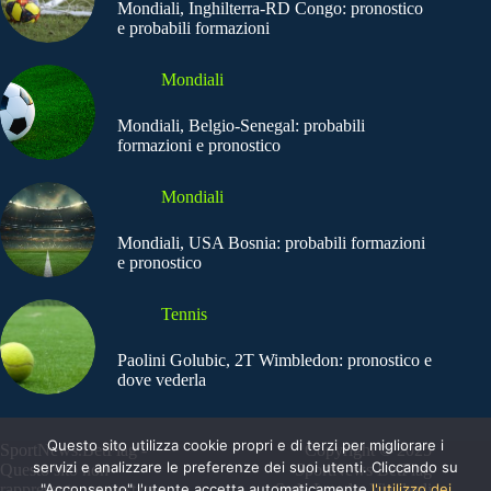
Mondiali, Inghilterra-RD Congo: pronostico
e probabili formazioni
Mondiali
Mondiali, Belgio-Senegal: probabili
formazioni e pronostico
Mondiali
Mondiali, USA Bosnia: probabili formazioni
e pronostico
Tennis
Paolini Golubic, 2T Wimbledon: pronostico e
dove vederla
Questo sito utilizza cookie propri e di terzi per migliorare i
SportNews.BetFlag -
Copyright © 2025
servizi e analizzare le preferenze dei suoi utenti. Cliccando su
Questo sito non
SportNews BetFlag
"Acconsento" l'utente accetta automaticamente
l'utilizzo dei
rappresenta una testata
Sede Legale: Via degli