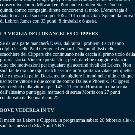
consecutive contro Milwaukee, Portland e Golden State. Due ko,
quindi, contro compagini dirette concorrenti al titolo. L’emorragia è
stata fermata dal successo per 106 a 101 contro Utah. Splendida prova
di Lebron James con 33 punti, 8 rimbalzi e 6 assist.
LA VIGILIA DEI LOS ANGELES CLIPPERS
Se da una parte mancherà Davis, dall’altra i problemi fisici hanno
colpito le stelle Paul George e Leonard. Due punti fissi dello
scacchiere dei Clippers che continuano nella caccia al primo titolo della
propria storia. Vincere questa sfida, però, darebbe maggiore slancio
oltre che motivazioni per inguaiare gli acerrimi rivali dei Lakers. Non
sarà facile ora che ogni match assume un’importanza vitale per quello
che è messo in palio. Decisamente migliore il trend nelle ultime cinque
uscite: tre vittorie e due sconfitte contro Dallas e Phoenix. I Clippers
sono reduci dalla vittoria per 142 a 11 contro Houston in una serata
dall’altissimo punteggio: mattatori di serata Morris con 27 punti
coadiuvato da Kennard con 25.
DOVE VEDERLA IN TV
Il match tra Lakers e Clippers, in programma sabato 26 febbraio alle 4,
sarà trasmesso da Sky Sport NBA.