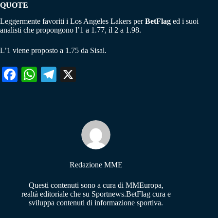
QUOTE
Leggermente favoriti i Los Angeles Lakers per
BetFlag
ed i suoi
analisti che propongono l’1 a 1.77, il 2 a 1.98.
L’1 viene proposto a 1.75 da Sisal.
Fa
W
Te
X
ce
ha
le
bo
ts
gr
ok
A
a
pp
m
Redazione MME
Questi contenuti sono a cura di MMEuropa,
realtà editoriale che su Sportnews.BetFlag cura e
sviluppa contenuti di informazione sportiva.