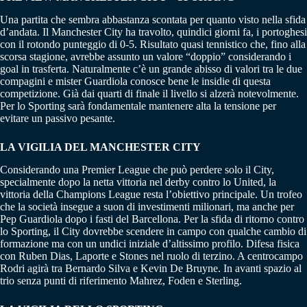
Una partita che sembra abbastanza scontata per quanto visto nella sfida
d’andata. Il Manchester City ha travolto, quindici giorni fa, i portoghesi
con il rotondo punteggio di 0-5. Risultato quasi tennistico che, fino alla
scorsa stagione, avrebbe assunto un valore “doppio” considerando i
goal in trasferta. Naturalmente c’è un grande abisso di valori tra le due
compagini e mister Guardiola conosce bene le insidie di questa
competizione. Già dai quarti di finale il livello si alzerà notevolmente.
Per lo Sporting sarà fondamentale mantenere alta la tensione per
evitare un passivo pesante.
LA VIGILIA DEL MANCHESTER CITY
Considerando una Premier League che può perdere solo il City,
specialmente dopo la netta vittoria nel derby contro lo United, la
vittoria della Champions League resta l’obiettivo principale. Un trofeo
che la società insegue a suon di investimenti milionari, ma anche per
Pep Guardiola dopo i fasti del Barcellona. Per la sfida di ritorno contro
lo Sporting, il City dovrebbe scendere in campo con qualche cambio di
formazione ma con un undici iniziale d’altissimo profilo. Difesa fisica
con Ruben Dias, Laporte e Stones nel ruolo di terzino. A centrocampo
Rodri agirà tra Bernardo Silva e Kevin De Bruyne. In avanti spazio al
trio senza punti di riferimento Mahrez, Foden e Sterling.