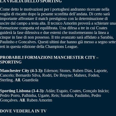
LA VIGILIA DELLO SPORTING
Come detto le motivazioni per i portoghesi andranno ricercate nella
voglia di riscatto dopo la pesante sconfitta dell’andata. Di certo sarà
importante affrontare il match prestigioso con la determinazione di
uscire dal campo a testa alta. Il tecnico Amorim proverà a schierare una
formazione compatta ed equilibrata. Una difesa a tre in cui Coates
guiderà la fase difensiva e due esterni che trasformeranno la linea a
cinque in fase di non possesso. Il trio avanzato sarà affidato a Sarabia,
Paulinho e Goncalves. Questi ultimi due hanno già messo a segno sette
reti in questa edizione della Champions League.
PROBABILI FORMAZIONI MANCHESTER CITY –
SPORTING
Manchester City (4-3-3):
Ederson; Stones, Ruben Dias, Laporte,
Cancelo; Bernardo Silva, Rodri, De Bruyne; Mahrez, Foden,
Sterling.
All
. Guardiola
Sporting Lisbona (3-4-3):
Adán; Esgaio, Coates, Gonçalo Inácio;
Pedro Porro, Palhinha, Ugarte, Reis; Sarabia, Paulinho, Pedro
Gonçalves.
All
. Ruben Amorim
DOVE VEDERLA IN TV