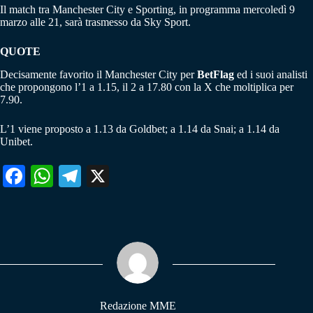
Il match tra Manchester City e Sporting, in programma mercoledì 9
marzo alle 21, sarà trasmesso da Sky Sport.
QUOTE
Decisamente favorito il Manchester City per
BetFlag
ed i suoi analisti
che propongono l’1 a 1.15, il 2 a 17.80 con la X che moltiplica per
7.90.
L’1 viene proposto a 1.13 da Goldbet; a 1.14 da Snai; a 1.14 da
Unibet.
Fa
W
Te
X
ce
ha
le
bo
ts
gr
ok
A
a
pp
m
Redazione MME