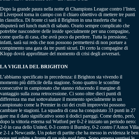
Dopo la grande paura nella notte di Champions League contro l’Inter,
il Liverpool torna in campo con il chiaro obiettivo di mettere tre punti
in classifica. Di fronte ci sarà il Brighton in una trasferta che si
disputerà nel lunch match di sabato. Orario sempre complicato che
potrebbe nascondere delle inside specialmente per una compagine,
come quella di casa, che avrà poco da perdere. Tutta la pressione,
infatti, sarà sui reds che non possono permettersi di non portare a
compimento una gara da tre punti sicuri. Di certo la compagine di
Klopp dovrà approfittare del momento di crisi degli avversari.
LA VIGILIA DEL BRIGHTON
L’abbiamo specificato in precedenza: il Brighton sta vivendo il
momento più difficile della stagione. Sono quattro le sconfitte
consecutive in campionato che stanno riducendo il margine di
vantaggio sulla zona retrocessione. Ci sono oltre dieci punti di
differenza ma mai sottovalutare il momento specialmente in un
campionato come la Premier in cui dei crolli improvvisi possono
cambiare le stagioni. La squadra di casa ha conquistato 33 punti in 27
gare ma il dato significativo sono ii dodici pareggi. Come detto, però,
dopo la vittoria esterna sul Watford per 0-2 è iniziato un periodo nero:
2-0 in casa dello United, 0-3 contro il Burnley, 0-2 contro l’Aston Villa
e 2-1 a Newcastle. Un poker di partite che ha messo in evidenza le ben
nove reti subite a fronte di un solo goal fatto. Sono appena ventisei le