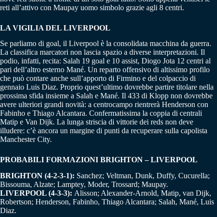
reti all’attivo con Maupay uomo simbolo grazie agli 8 centri.
LA VIGILIA DEL LIVERPOOL
Se parliamo di goal, il Liverpool è la consolidata macchina da guerra.
La classifica marcatori non lascia spazio a diverse interpretazioni. Il
podio, infatti, recita: Salah 19 goal e 10 assist, Diogo Jota 12 centri al
pari dell’altro esterno Mané. Un reparto offensivo di altissimo profilo
che può contare anche sull’apporto di Firmino e del colpaccio di
gennaio Luis Diaz. Proprio quest’ultimo dovrebbe partire titolare nella
prossima sfida insieme a Salah e Mané. Il 433 di Klopp non dovrebbe
avere ulteriori grandi novità: a centrocampo rientrerà Henderson con
Fabinho e Thiago Alcantara. Confermatissima la coppia di centrali
Matip e Van Dijk. La lunga striscia di vittorie dei reds non deve
illudere: c’è ancora un margine di punti da recuperare sulla capolista
Manchester City.
PROBABILI FORMAZIONI BRIGHTON – LIVERPOOL
BRIGHTON (4-2-3-1):
Sanchez; Veltman, Dunk, Duffy, Cucurella;
Bissouma, Alzate; Lamptey, Moder, Trossard; Maupay.
LIVERPOOL (4-3-3):
Alisson; Alexander-Arnold, Matip, van Dijk,
Robertson; Henderson, Fabinho, Thiago Alcantara; Salah, Mané, Luis
Diaz.