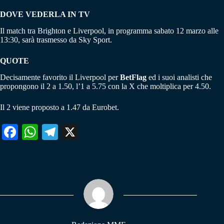
DOVE VEDERLA IN TV
Il match tra Brighton e Liverpool, in programma sabato 12 marzo alle
13:30, sarà trasmesso da Sky Sport.
QUOTE
Decisamente favorito il Liverpool per
BetFlag
ed i suoi analisti che
propongono il 2 a 1.50, l’1 a 5.75 con la X che moltiplica per 4.50.
Il 2 viene proposto a 1.47 da Eurobet.
Fa
W
Te
X
ce
ha
le
bo
ts
gr
ok
A
a
pp
m