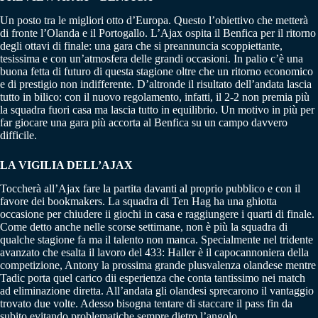
Un posto tra le migliori otto d’Europa. Questo l’obiettivo che metterà
di fronte l’Olanda e il Portogallo. L’Ajax ospita il Benfica per il ritorno
degli ottavi di finale: una gara che si preannuncia scoppiettante,
tesissima e con un’atmosfera delle grandi occasioni. In palio c’è una
buona fetta di futuro di questa stagione oltre che un ritorno economico
e di prestigio non indifferente. D’altronde il risultato dell’andata lascia
tutto in bilico: con il nuovo regolamento, infatti, il 2-2 non premia più
la squadra fuori casa ma lascia tutto in equilibrio. Un motivo in più per
far giocare una gara più accorta al Benfica su un campo davvero
difficile.
LA VIGILIA DELL’AJAX
Toccherà all’Ajax fare la partita davanti al proprio pubblico e con il
favore dei bookmakers. La squadra di Ten Hag ha una ghiotta
occasione per chiudere ii giochi in casa e raggiungere i quarti di finale.
Come detto anche nelle scorse settimane, non è più la squadra di
qualche stagione fa ma il talento non manca. Specialmente nel tridente
avanzato che esalta il lavoro del 433: Haller è il capocannoniera della
competizione, Antony la prossima grande plusvalenza olandese mentre
Tadic porta quel carico dii esperienza che conta tantissimo nei match
ad eliminazione diretta. All’andata gli olandesi sprecarono il vantaggio
trovato due volte. Adesso bisogna tentare di staccare il pass fin da
subito evitando problematiche sempre dietro l’angolo.