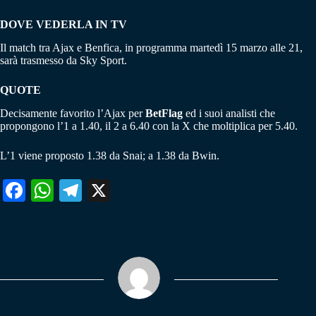
DOVE VEDERLA IN TV
Il match tra Ajax e Benfica, in programma martedì 15 marzo alle 21,
sarà trasmesso da Sky Sport.
QUOTE
Decisamente favorito l’Ajax per
BetFlag
ed i suoi analisti che
propongono l’1 a 1.40, il 2 a 6.40 con la X che moltiplica per 5.40.
L’1 viene proposto 1.38 da Snai; a 1.38 da Bwin.
Fa
W
Te
X
ce
ha
le
bo
ts
gr
ok
A
a
pp
m