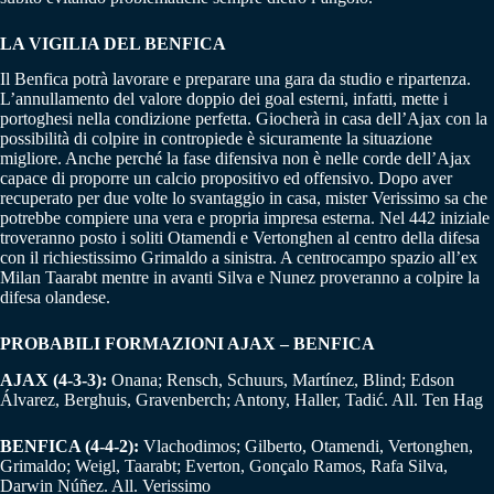
LA VIGILIA DEL BENFICA
Il Benfica potrà lavorare e preparare una gara da studio e ripartenza.
L’annullamento del valore doppio dei goal esterni, infatti, mette i
portoghesi nella condizione perfetta. Giocherà in casa dell’Ajax con la
possibilità di colpire in contropiede è sicuramente la situazione
migliore. Anche perché la fase difensiva non è nelle corde dell’Ajax
capace di proporre un calcio propositivo ed offensivo. Dopo aver
recuperato per due volte lo svantaggio in casa, mister Verissimo sa che
potrebbe compiere una vera e propria impresa esterna. Nel 442 iniziale
troveranno posto i soliti Otamendi e Vertonghen al centro della difesa
con il richiestissimo Grimaldo a sinistra. A centrocampo spazio all’ex
Milan Taarabt mentre in avanti Silva e Nunez proveranno a colpire la
difesa olandese.
PROBABILI FORMAZIONI AJAX – BENFICA
AJAX (4-3-3):
Onana; Rensch, Schuurs, Martínez, Blind; Edson
Álvarez, Berghuis, Gravenberch; Antony, Haller, Tadić. All. Ten Hag
BENFICA (4-4-2):
Vlachodimos; Gilberto, Otamendi, Vertonghen,
Grimaldo; Weigl, Taarabt; Everton, Gonçalo Ramos, Rafa Silva,
Darwin Núñez. All. Verissimo