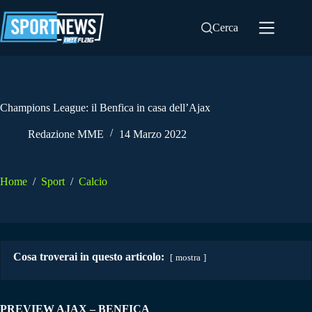
Salta
al
Cerca
contenuto
Champions League: il Benfica in casa dell’Ajax
Redazione MME
14 Marzo 2022
Home
/
Sport
/
Calcio
Cosa troverai in questo articolo:
mostra
PREVIEW AJAX – BENFICA