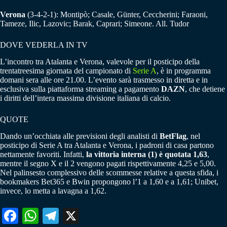
Verona
(3-4-2-1): Montipò; Casale, Günter, Ceccherini; Faraoni,
Tameze, Ilic, Lazovic; Barak, Caprari; Simeone. All. Tudor
DOVE VEDERLA IN TV
L’incontro tra Atalanta e Verona, valevole per il posticipo della
trentatreesima giornata del campionato di
Serie A
, è in programma
domani sera alle ore 21.00. L’evento sarà trasmesso in diretta e in
esclusiva sulla piattaforma streaming a pagamento
DAZN
, che detiene
i diritti dell’intera massima divisione italiana di calcio.
QUOTE
Dando un’occhiata alle previsioni degli analisti di
BetFlag
, nel
posticipo di Serie A tra Atalanta e Verona, i padroni di casa partono
nettamente favoriti. Infatti,
la vittoria interna (1) è quotata 1,63
,
mentre il segno X e il 2 vengono pagati rispettivamente 4,25 e 5,00.
Nel palinsesto complessivo delle scommesse relative a questa sfida, i
bookmakers Bet365 e Bwin propongono l’1 a 1,60 e a 1,61; Unibet,
invece, lo metta a lavagna a 1,62.
Fa
W
Te
X