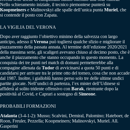
Nello schieramento iniziale, il tecnico piemontese punterà su
Koopmeiners
e Malinovskyi alle spalle dell’unica punta
Muriel
, che
si contende il posto con Zapata.
LA VIGILIA DEL VERONA
Dopo aver raggiunto l’obiettivo minimo della salvezza con largo
anticipo, adesso il
Verona
può togliersi qualche sfizio e migliorare il
piazzamento della passata annata. Al termine dell’edizione 2020/2021
della massima serie, gli scaligeri avevano chiuso al decimo posto, che è
anche il piazzamento che stanno occupando in questo momento. La
conquista dei tre punti nel match di domani permetterebbe alla
compagine allenata da
Tudor
di avvicinarsi a quota 50 punti e di
candidarsi per arrivare tra le prime otto del torneo, cosa che non accade
dal 1987. Inoltre, i gialloblù hanno perso solo tre delle ultime undici
partite giocate. Nell’undici di partenza, l’ex mister dell’Udinese si
affiderà al solito tridente offensivo con
Barak
, rientrante dopo la
positività al Covid, e Caprari a sostegno di
Simeone
.
PROBABILI FORMAZIONI
Atalanta
(3-4-1-2): Musso; Scalvini, Demiral, Palomino; Hateboer, de
Roon, Freuler, Pezzella; Koopmeiners; Malinovskyi, Muriel. All.
Gasperini