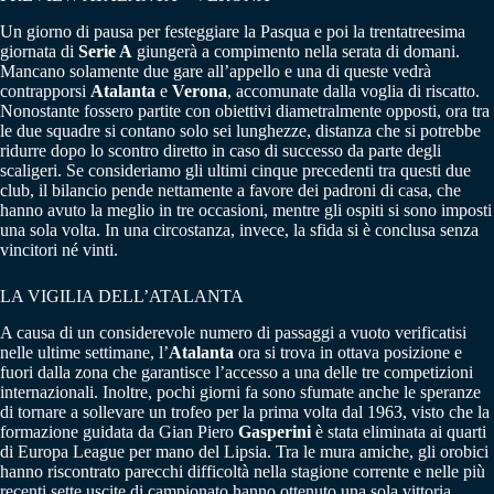
Un giorno di pausa per festeggiare la Pasqua e poi la trentatreesima
giornata di
Serie A
giungerà a compimento nella serata di domani.
Mancano solamente due gare all’appello e una di queste vedrà
contrapporsi
Atalanta
e
Verona
, accomunate dalla voglia di riscatto.
Nonostante fossero partite con obiettivi diametralmente opposti, ora tra
le due squadre si contano solo sei lunghezze, distanza che si potrebbe
ridurre dopo lo scontro diretto in caso di successo da parte degli
scaligeri. Se consideriamo gli ultimi cinque precedenti tra questi due
club, il bilancio pende nettamente a favore dei padroni di casa, che
hanno avuto la meglio in tre occasioni, mentre gli ospiti si sono imposti
una sola volta. In una circostanza, invece, la sfida si è conclusa senza
vincitori né vinti.
LA VIGILIA DELL’ATALANTA
A causa di un considerevole numero di passaggi a vuoto verificatisi
nelle ultime settimane, l’
Atalanta
ora si trova in ottava posizione e
fuori dalla zona che garantisce l’accesso a una delle tre competizioni
internazionali. Inoltre, pochi giorni fa sono sfumate anche le speranze
di tornare a sollevare un trofeo per la prima volta dal 1963, visto che la
formazione guidata da Gian Piero
Gasperini
è stata eliminata ai quarti
di Europa League per mano del Lipsia. Tra le mura amiche, gli orobici
hanno riscontrato parecchi difficoltà nella stagione corrente e nelle più
recenti sette uscite di campionato hanno ottenuto una sola vittoria.