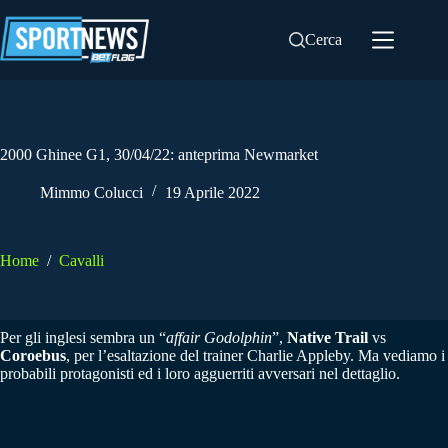
Salta
al
Cerca
contenuto
2000 Ghinee G1, 30/04/22: anteprima Newmarket
Mimmo Colucci
19 Aprile 2022
Home
/
Cavalli
Per gli inglesi sembra un “
affair Godolphin
”,
Native Trail
vs
Coroebus
, per l’esaltazione del trainer Charlie Appleby. Ma vediamo i
probabili protagonisti ed i loro agguerriti avversari nel dettaglio.