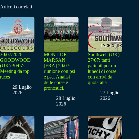
Articoli correlati
30/07/2026:
MONT DE
Southwell (UK)
GOODWOOD
MARSAN
27/07: tanti
(UK) 30/07:
[FRA] 29/07:
partenti per un
Meeting da top
riunione con psi
lunedì di corse
races
e psa. Analisi
con arrivi da
delle corse e
quota alta
29 Luglio
pronostici.
2026
27 Luglio
28 Luglio
2026
2026