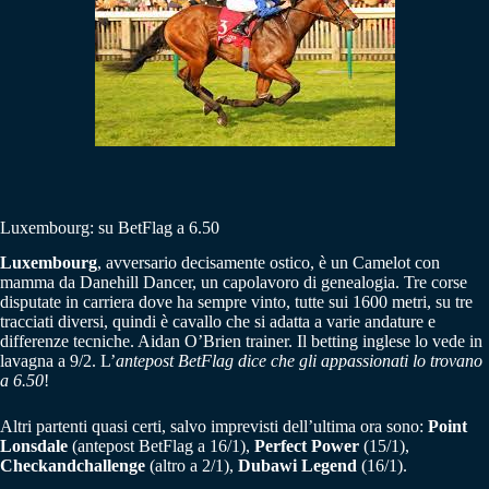
Luxembourg: su BetFlag a 6.50
Luxembourg
, avversario decisamente ostico, è un Camelot con
mamma da Danehill Dancer, un capolavoro di genealogia. Tre corse
disputate in carriera dove ha sempre vinto, tutte sui 1600 metri, su tre
tracciati diversi, quindi è cavallo che si adatta a varie andature e
differenze tecniche. Aidan O’Brien trainer. Il betting inglese lo vede in
lavagna a 9/2. L’
antepost BetFlag dice che gli appassionati lo trovano
a 6.50
!
Altri partenti quasi certi, salvo imprevisti dell’ultima ora sono:
Point
Lonsdale
(antepost BetFlag a 16/1),
Perfect Power
(15/1),
Checkandchallenge
(altro a 2/1),
Dubawi Legend
(16/1).