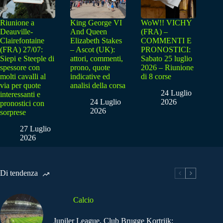
Riunione a
King George VI
WoW!! VICHY
Deauville-
And Queen
(FRA) –
Clairefontaine
Elizabeth Stakes
COMMENTI E
(FRA) 27/07:
– Ascot (UK):
PRONOSTICI:
Siepi e Steeple di
attori, commenti,
Sabato 25 luglio
spessore con
prono, quote
2026 – Riunione
molti cavalli al
indicative ed
di 8 corse
via per quote
analisi della corsa
24 Luglio
interessanti e
24 Luglio
2026
pronostici con
2026
sorprese
27 Luglio
2026
Di tendenza
Calcio
Jupiler League, Club Brugge Kortrijk: