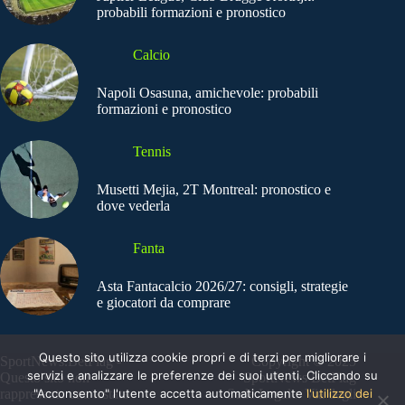
probabili formazioni e pronostico
Calcio
Napoli Osasuna, amichevole: probabili
formazioni e pronostico
Tennis
Musetti Mejia, 2T Montreal: pronostico e
dove vederla
Fanta
Asta Fantacalcio 2026/27: consigli, strategie
e giocatori da comprare
Questo sito utilizza cookie propri e di terzi per migliorare i
SportNews.BetFlag -
Copyright © 2025
servizi e analizzare le preferenze dei suoi utenti. Cliccando su
Questo sito non
SportNews BetFlag
rappresenta una testata
"Acconsento" l'utente accetta automaticamente
Sede Legale: Via degli
l'utilizzo dei