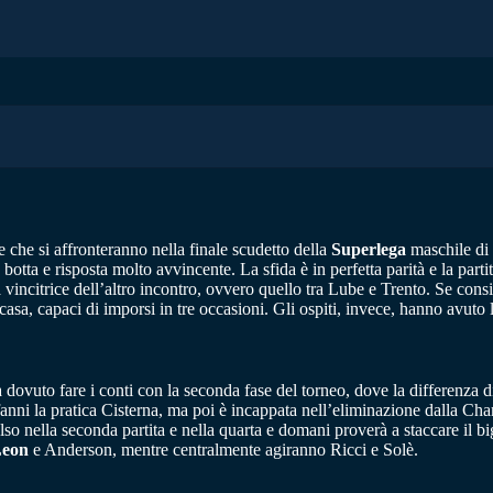
che si affronteranno nella finale scudetto della
Superlega
maschile di
 botta e risposta molto avvincente. La sfida è in perfetta parità e la pa
vincitrice dell’altro incontro, ovvero quello tra Lube e Trento. Se consi
 casa, capaci di imporsi in tre occasioni. Gli ospiti, invece, hanno avuto
 dovuto fare i conti con la seconda fase del torneo, dove la differenza di
fanni la pratica Cisterna, ma poi è incappata nell’eliminazione dalla 
so nella seconda partita e nella quarta e domani proverà a staccare il big
eon
e Anderson, mentre centralmente agiranno Ricci e Solè.