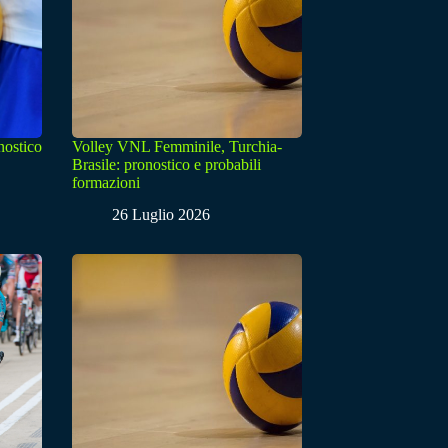
nostico
Volley VNL Femminile, Turchia-
Brasile: pronostico e probabili
formazioni
26 Luglio 2026