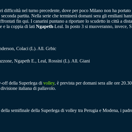
ri difficoltà nel turno precedente, dove per poco Milano non ha portato
lla seconda partita. Nella serie che terminerà domani sera gli emiliani 
ontati fin qui. I canarini puntano a riportare lo scudetto in città a dista
 e la coppia di lati
Ngapeth
-Leal. In posto 3 si muoveranno, invece, 
nderson, Colaci (L). All. Grbic
zone, Ngapeth E., Leal, Rossini (L). All. Giani
y-off della Superlega di
volley
, è prevista per domani sera alle ore 20.30
 divisione italiana di pallavolo.
o della semifinale della Superlega di volley tra Perugia e Modena, i padro