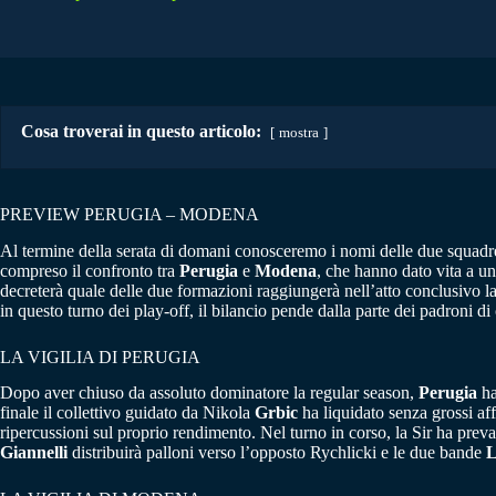
Cosa troverai in questo articolo:
mostra
PREVIEW PERUGIA – MODENA
Al termine della serata di domani conosceremo i nomi delle due squadre 
compreso il confronto tra
Perugia
e
Modena
, che hanno dato vita a un
decreterà quale delle due formazioni raggiungerà nell’atto conclusivo la 
in questo turno dei play-off, il bilancio pende dalla parte dei padroni di
LA VIGILIA DI PERUGIA
Dopo aver chiuso da assoluto dominatore la regular season,
Perugia
ha
finale il collettivo guidato da Nikola
Grbic
ha liquidato senza grossi af
ripercussioni sul proprio rendimento. Nel turno in corso, la Sir ha preval
Giannelli
distribuirà palloni verso l’opposto Rychlicki e le due bande
L