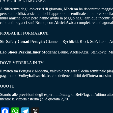
LA VIGILIA DI MODENA
A differenza degli avversari di giornata,
Modena
ha riscontrato maggio
perso la lucidità, assicurandosi l’approdo in semifinale al tie-break de
mura amiche, dove però hanno avuto la peggio negli altri due incontri affr
cabina di regia ci sarà Bruno, con
Abdel-Aziz
a completare la diagonale
PROBABILI FORMAZIONI
Sir Safety Conad Perugia:
Giannelli, Rychlicki, Ricci, Solè, Leon, A
Leo Shoes PerkinElmer Modena:
Bruno, Abdel-Aziz, Stankovic, Maz
DOVE VEDERLA IN TV
Il match tra Perugia e Modena, valevole per gara 5 della semifinale pla
pagamento
Volleyballworld.tv
, che detiene i diritti dell’intera massima
QUOTE
Stando alle previsioni degli esperti in
betting
di
BetFlag
, all’ultimo att
mentre la vittoria esterna (2) è quotata 2,70.
Fa
W
Te
X