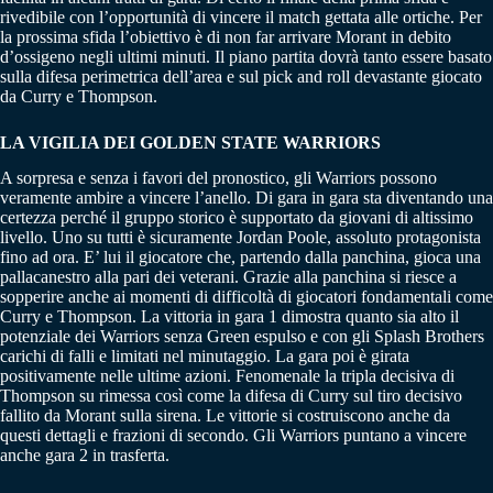
rivedibile con l’opportunità di vincere il match gettata alle ortiche. Per
la prossima sfida l’obiettivo è di non far arrivare Morant in debito
d’ossigeno negli ultimi minuti. Il piano partita dovrà tanto essere basato
sulla difesa perimetrica dell’area e sul pick and roll devastante giocato
da Curry e Thompson.
LA VIGILIA DEI GOLDEN STATE WARRIORS
A sorpresa e senza i favori del pronostico, gli Warriors possono
veramente ambire a vincere l’anello. Di gara in gara sta diventando una
certezza perché il gruppo storico è supportato da giovani di altissimo
livello. Uno su tutti è sicuramente Jordan Poole, assoluto protagonista
fino ad ora. E’ lui il giocatore che, partendo dalla panchina, gioca una
pallacanestro alla pari dei veterani. Grazie alla panchina si riesce a
sopperire anche ai momenti di difficoltà di giocatori fondamentali come
Curry e Thompson. La vittoria in gara 1 dimostra quanto sia alto il
potenziale dei Warriors senza Green espulso e con gli Splash Brothers
carichi di falli e limitati nel minutaggio. La gara poi è girata
positivamente nelle ultime azioni. Fenomenale la tripla decisiva di
Thompson su rimessa così come la difesa di Curry sul tiro decisivo
fallito da Morant sulla sirena. Le vittorie si costruiscono anche da
questi dettagli e frazioni di secondo. Gli Warriors puntano a vincere
anche gara 2 in trasferta.