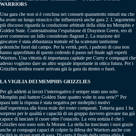
WARRIORS
Una gara che non si è conclusa nei consueti quarantotto minuti ma che
ha avuto un lungo strascico che influenzerà anche gara 2. L’argomento
più discusso riguarda la conduzione arbitrale della sfida tra Memphis e
Golden State. Contestatissima l’espulsione di Draymon Green, reo di
aver commesso un fallo considerato flagrant 2. La reazione del
giocatore è stata abbastanza teatrale ed ha scatenato tantissime
polemiche fuori dal campo. Per la verità, però, i padroni di casa non
hanno approfittato di questo cedendo il passo nel finale agli esperti
Warriors. Una vittoria di importanza capitale per Curry e compagni che
adesso vogliono dare un altro segnale importante in ottica futura. Per i
Grizzlies sembra essere arrivata già la gara da dentro o fuori.
LA VIGILIA DEI MEMPHIS GRIZZLIES
Per gli addetti ai lavori l’interrogativo è sempre stato uno solo:
Memphis può battere Golden State quattro volte in una serie?” Per
quasi tutti la risposta è stata negativa per molteplici motivi
dall’esperienza alla forza reale dei roster comparati. Tuttavia gara 1 ha
sorpreso per le qualità e capacità di un gruppo davvero giovane ma già
capace di lanciare il cuore oltre l’ostacolo. La vera notizia è che i
Grizzlies non sono solo Ja Morant. La stella ha trascinato i suoi grazie
anche ai compagni capaci di colpire la difesa dei Warriors anche con
facilità in alcuni tratti di gara. Di certo il finale della prima sfida è