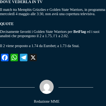
DOVE VEDERLA IN TV
Il match tra Memphis Grizzlies e Golden State Warriors, in programma
mercoledì 4 maggio alle 3:30, non avrà una copertura televisiva.
QUOTE
Decisamente favoriti i Golden State Warriors per
BetFlag
ed i suoi
analisti che propongono il 2 a 1.75, l’1 a 2.02.
Il 2 viene proposto a 1.74 da Eurobet; a 1.73 da Snai.
Fa
W
Te
X
ce
ha
le
bo
ts
gr
ok
A
a
pp
m
Redazione MME